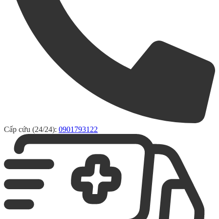
Cấp cứu (24/24):
0901793122