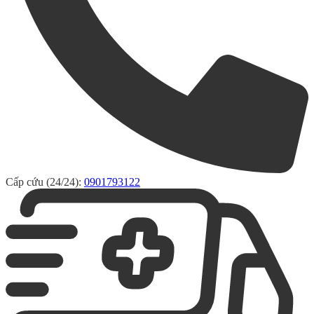
Cấp cứu (24/24):
0901793122