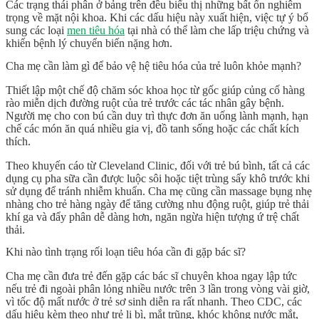
Các trạng thái phân ở bảng trên đều biểu thị những bất ổn nghiêm
trọng về mặt nội khoa. Khi các dấu hiệu này xuất hiện, việc tự ý bổ
sung các loại
men tiêu hóa
tại nhà có thể làm che lấp triệu chứng và
khiến bệnh lý chuyển biến nặng hơn.
Cha mẹ cần làm gì để bảo vệ hệ tiêu hóa của trẻ luôn khỏe mạnh?
Thiết lập một chế độ chăm sóc khoa học từ gốc giúp củng cố hàng
rào miễn dịch đường ruột của trẻ trước các tác nhân gây bệnh.
Người mẹ cho con bú cần duy trì thực đơn ăn uống lành mạnh, hạn
chế các món ăn quá nhiều gia vị, đồ tanh sống hoặc các chất kích
thích.
Theo khuyến cáo từ Cleveland Clinic, đối với trẻ bú bình, tất cả các
dụng cụ pha sữa cần được luộc sôi hoặc tiệt trùng sấy khô trước khi
sử dụng để tránh nhiễm khuẩn. Cha mẹ cũng cần massage bụng nhẹ
nhàng cho trẻ hàng ngày để tăng cường nhu động ruột, giúp trẻ thải
khí ga và đẩy phân dễ dàng hơn, ngăn ngừa hiện tượng ứ trệ chất
thải.
Khi nào tình trạng rối loạn tiêu hóa cần đi gặp bác sĩ?
Cha mẹ cần đưa trẻ đến gặp các bác sĩ chuyên khoa ngay lập tức
nếu trẻ đi ngoài phân lỏng nhiều nước trên 3 lần trong vòng vài giờ,
vì tốc độ
mất nước
ở trẻ sơ sinh diễn ra rất nhanh. Theo CDC, các
dấu hiệu kèm theo như trẻ li bì, mắt trũng, khóc không nước mắt,