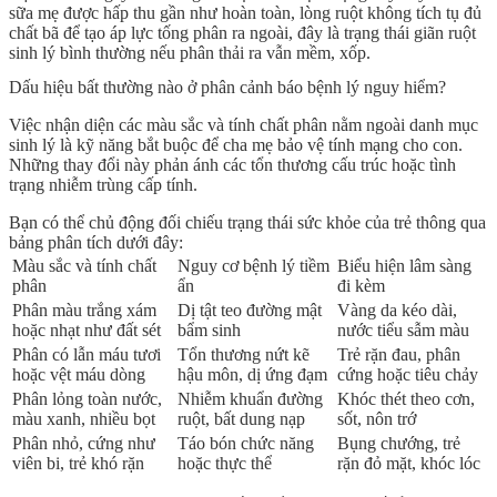
sữa mẹ được hấp thu gần như hoàn toàn, lòng ruột không tích tụ đủ
chất bã để tạo áp lực tống phân ra ngoài, đây là trạng thái giãn ruột
sinh lý bình thường nếu phân thải ra vẫn mềm, xốp.
Dấu hiệu bất thường nào ở phân cảnh báo bệnh lý nguy hiểm?
Việc nhận diện các màu sắc và tính chất phân nằm ngoài danh mục
sinh lý là kỹ năng bắt buộc để cha mẹ bảo vệ tính mạng cho con.
Những thay đổi này phản ánh các tổn thương cấu trúc hoặc tình
trạng nhiễm trùng cấp tính.
Bạn có thể chủ động đối chiếu trạng thái sức khỏe của trẻ thông qua
bảng phân tích dưới đây:
Màu sắc và tính chất
Nguy cơ bệnh lý tiềm
Biểu hiện lâm sàng
phân
ẩn
đi kèm
Phân màu trắng xám
Dị tật teo đường mật
Vàng da kéo dài,
hoặc nhạt như đất sét
bẩm sinh
nước tiểu sẫm màu
Phân có lẫn máu tươi
Tổn thương nứt kẽ
Trẻ rặn đau, phân
hoặc vệt máu dòng
hậu môn, dị ứng đạm
cứng hoặc tiêu chảy
Phân lỏng toàn nước,
Nhiễm khuẩn đường
Khóc thét theo cơn,
màu xanh, nhiều bọt
ruột, bất dung nạp
sốt,
nôn trớ
Phân nhỏ, cứng như
Táo bón chức năng
Bụng chướng, trẻ
viên bi, trẻ khó rặn
hoặc thực thể
rặn đỏ mặt, khóc lóc