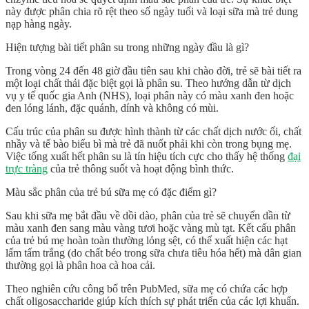
này được phân chia rõ rệt theo số ngày tuổi và loại sữa mà trẻ dung
nạp hàng ngày.
Hiện tượng bài tiết phân su trong những ngày đầu là gì?
Trong vòng 24 đến 48 giờ đầu tiên sau khi chào đời, trẻ sẽ bài tiết ra
một loại chất thải đặc biệt gọi là
phân su
. Theo hướng dẫn từ dịch
vụ y tế quốc gia Anh (NHS), loại phân này có màu xanh đen hoặc
đen lóng lánh, đặc quánh, dính và không có mùi.
Cấu trúc của phân su được hình thành từ các chất dịch nước ối, chất
nhầy và tế bào biểu bì mà trẻ đã nuốt phải khi còn trong bụng mẹ.
Việc tống xuất hết phân su là tín hiệu tích cực cho thấy hệ thống
đại
trực tràng
của trẻ thông suốt và hoạt động bình thức.
Màu sắc phân của trẻ bú sữa mẹ có đặc điểm gì?
Sau khi sữa mẹ bắt đầu về dồi dào, phân của trẻ sẽ chuyển dần từ
màu xanh đen sang màu vàng tươi hoặc vàng mù tạt. Kết cấu phân
của trẻ bú mẹ hoàn toàn thường lỏng sệt, có thể xuất hiện các hạt
lấm tấm trắng (do chất béo trong sữa chưa tiêu hóa hết) mà dân gian
thường gọi là phân hoa cà hoa cải.
Theo nghiên cứu công bố trên PubMed, sữa mẹ có chứa các hợp
chất oligosaccharide giúp kích thích sự phát triển của các lợi khuẩn.