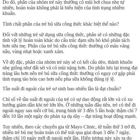
Do đó, phân của nhóm trẻ này thường có mùi hơi chua nhẹ tự
nhiên, hoàn toàn không phải là biểu hiện của tình trạng nhiễm
khuẩn.
Tính chất phân của trẻ bú sữa công thức khác biệt thế nào?
Đối với những trẻ sử dụng
sữa công thức
, phân sẽ có những đặc
tính vật lý hoàn toàn khác do cấu trúc đạm sữa bò khó phân tách
hơn sữa mẹ. Phân của trẻ bú sữa công thức thường có màu vàng
nâu, vàng nhạt hoặc xanh xám.
Về độ đặc, phân của nhóm trẻ này sẽ có kết cấu dẻo, thành khuôn
nhẹ giống như đất sét và có mùi nặng hơn. Do phân lưu lại trong đại
tràng lâu hơn nên trẻ bú sữa công thức thường có nguy cơ gặp phải
tình trạng táo bón cao hơn nếu pha sữa không đúng tỷ lệ.
Tần suất đi ngoài của trẻ sơ sinh bao nhiêu lần là đạt chuẩn?
Chỉ số về
tần suất đi ngoài
của trẻ có sự dao động rất lớn và có xu
hướng giảm dần khi trẻ lớn lên. Ở những tuần đầu tiên, trẻ có thể đi
ngoài ngay sau mỗi cữ bú, trung bình từ 3 đến 5 lần hoặc thậm chí 7
đến 10 lần một ngày do phản xạ dạ dày – đại tràng hoạt động mạnh.
Tuy nhiên, theo các chuyên gia từ Mayo Clinic, từ tuần thứ 3 trở đi,
nhiều trẻ bú mẹ hoàn toàn có thể trải qua giai đoạn 3 đến 7 ngày,
thậm chí 10 ngày mới đi ngoài một lần. Hiện tượng này xảy ra do