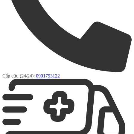
Cấp cứu (24/24):
0901793122