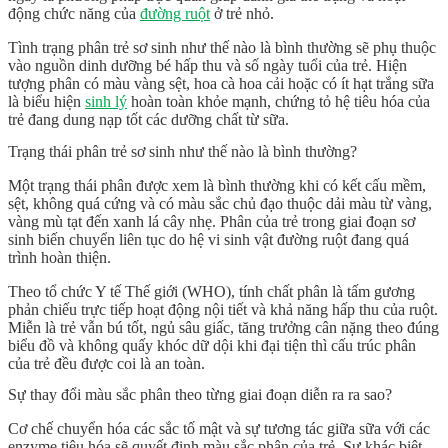
động chức năng của
đường ruột
ở trẻ nhỏ.
Tình trạng
phân trẻ sơ sinh như thế nào là bình thường
sẽ phụ thuộc
vào nguồn dinh dưỡng bé hấp thu và số ngày tuổi của trẻ. Hiện
tượng phân có màu vàng sệt, hoa cà hoa cải hoặc có ít hạt trắng sữa
là biểu hiện
sinh lý
hoàn toàn khỏe mạnh, chứng tỏ
hệ tiêu hóa của
trẻ
đang dung nạp tốt các dưỡng chất từ sữa.
Trạng thái phân trẻ sơ sinh như thế nào là bình thường?
Một trạng thái phân được xem là bình thường khi có kết cấu mềm,
sệt, không quá cứng và có màu sắc chủ đạo thuộc dải màu từ vàng,
vàng mù tạt đến xanh lá cây nhẹ. Phân của trẻ trong giai đoạn sơ
sinh biến chuyển liên tục do hệ vi sinh vật đường ruột đang quá
trình hoàn thiện.
Theo tổ chức Y tế Thế giới (WHO), tính chất phân là tấm gương
phản chiếu trực tiếp hoạt động nội tiết và khả năng hấp thu của ruột.
Miễn là trẻ vẫn bú tốt, ngủ sâu giấc, tăng trưởng cân nặng theo đúng
biểu đồ và không quấy khóc dữ dội khi đại tiện thì cấu trúc phân
của trẻ đều được coi là an toàn.
Sự thay đổi màu sắc phân theo từng giai đoạn diễn ra ra sao?
Cơ chế chuyển hóa các sắc tố mật và sự tương tác giữa sữa với các
enzyme tiêu hóa sẽ quyết định
màu sắc phân
của trẻ. Sự khác biệt