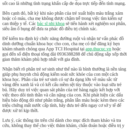
sốt cao là những tình trạng khẩn cấp đe dọa trực tiếp đến tính mạng.
Bên cạnh đó, bất kỳ khi nào phân của trẻ xuất hiện màu trắng xám
hoặc có máu, cha mẹ không được chậm trễ trong việc tìm kiếm sự
can thiệp y tế. Các
bác sĩ nhi khoa
sẽ tiến hành xét nghiệm soi phân,
siêu âm ổ bụng để đưa ra phác đồ điều trị chính xác.
Để kiểm tra định kỳ chức năng đường ruột và nhận tư vấn phác đồ
dinh dưỡng chuẩn khoa học cho con, cha mẹ có thể đăng ký hẹn
khám nhanh chóng qua
App TCI Hospital tại
app.thucuc.vn
hoặc
gọi đến số điện thoại tổng đài
0936388288
để chủ động sắp xếp thời
gian thăm khám phù hợp nhất với gia đình.
Nhận biết rõ
phân trẻ sơ sinh như thế nào là bình thường
là nền tảng
giúp phụ huynh chủ động kiểm soát sức khỏe của con một cách
khoa học. Phân của trẻ sơ sinh có sự đa dạng lớn về màu sắc từ
vàng đến xanh lá và có kết cấu mềm sệt tùy thuộc vào loại sữa trẻ
bú. Hãy duy trì việc quan sát phân của trẻ hàng ngày kết hợp với
việc theo dõi tinh thần và cân nặng của con. Khi phát hiện các dấu
hiệu báo động đỏ như phân trắng, phân lẫn máu hoặc kèm theo các
triệu chứng mất nước cấp tính, hãy đưa trẻ đến ngay cơ sở y tế để
được xử trí kịp thời.
Lưu ý, các thông tin trên chỉ dành cho mục đích tham khảo và tra
cứu, không thay thế cho việc thăm khám, chẩn đoán hoặc điều trị y