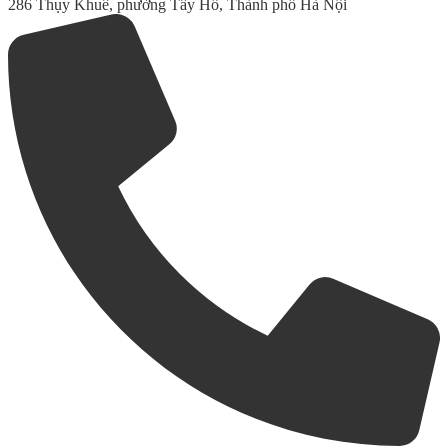
286 Thụy Khuê, phường Tây Hồ, Thành phố Hà Nội