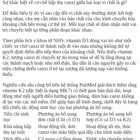
Sự khác biệt về cơ chế hấp thụ canxi giữa hai loại vi chất là gì?
Để thấu hiểu lý do vì sao cặp đôi vi chất này thường được kết hợp
cùng nhau, cha mẹ cần nhìn vào bản chất của chu trình chuyển hóa
khoáng chất bên trong cơ thể trẻ. Mỗi loại chất sẽ đảm nhận một vai
trò chuyên biệt tại từng phân đoạn khác nhau.
Theo phân tích y khoa từ
NHS
, vitamin
D3
đóng vai trò như một
chiếc xe chở canxi từ thành ruột đi vào máu nhưng không thể tự
quyết định điểm đến tiếp theo của khoáng chất. Nếu thiếu vitamin
K2, lượng canxi di chuyển tự do trong máu sẽ dễ bị lắng đọng tại
các thành mạch hoặc nhu mô thận, lâu dần là căn nguyên gây ra các
triệu chứng thiếu canxi ở trẻ
tại xương dù lượng nạp vào không
thiếu.
Nghiên cứu sâu công bố trên hệ thống
PubMed
giải thích thêm rằng
vitamin K2 (đặc biệt là dạng MK7) có thời gian bán thải dài, hoạt
động như một người điều hướng giao thông, đảm bảo canxi không
đi lạc vào các mô mềm. Để giúp bạn dễ hình dung, dưới đây là bảng
đối chiếu tác động sinh học của hai phương án bổ sung:
Tiêu chí sinh
Phương án bổ sung
Phương án bổ sung kết
học
đơn chất (Chỉ có D3)
hợp (Có cả D3 và K2)
Khả năng hấp
Hoạt động tốt, đưa
Hoạt động tối ưu, thúc
thụ tại ruột
canxi vào máu hiệu quả
đẩy chu trình toàn diện
Đích đến của
Có nguy cơ lắng đọng
Được vận chuyển trúng