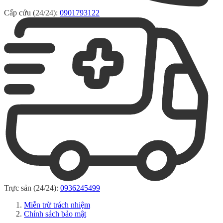
Cấp cứu (24/24):
0901793122
Trực sản (24/24):
0936245499
Miễn trừ trách nhiệm
Chính sách bảo mật