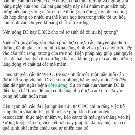
đầu đời cần dựa trên cơ chế chuyển hóa dinh dưỡng và nguồn sữa
hằng ngày của con. Cả hai giải pháp này đều nhằm mục đích xây
dựng nền tảng vững chắc cho hệ thống vận động, tuy nhiên dòng
kết hợp đang có nhiều ưu thế khoa học hơn trong việc tối ưu hóa
chu trình vận chuyển khoáng chất vào xương.
Nên uống D3 hay D3K2 cho trẻ sơ sinh để tối ưu hệ xương?
Việc sử dụng dòng sản phẩm phối hợp được các chuyên gia dinh
dưỡng đánh giá cao hơn nhờ khả năng định vị và gắn canxi trực tiếp
vào cấu trúc răng, xương của trẻ nhỏ. Biện pháp này giúp giải quyết
triệt để bài toán hấp thụ dưỡng chất mà không gây ra các hiện tượng
lắng đọng vi chất tại các mô mềm.
Theo khuyến cáo từ
WHO
, trẻ sơ sinh từ mốc một tuần tuổi cần
được bổ sung vitamin
D3
liều dự phòng hằng ngày một cách đều
đặn để ngăn ngừa bệnh
còi xương
. Sự có mặt của vitamin
D3
là
điều kiện bắt buộc để ruột có thể hấp thụ được canxi từ sữa vào
trong hệ tuần hoàn máu.
Bên cạnh đó, các tài liệu nghiên cứu từ
CDC
chỉ ra rằng việc bổ
sung thêm vitamin K2 phối hợp sẽ giúp kích hoạt protein
osteocalcin, thực hiện nhiệm vụ kéo canxi từ máu gắn thẳng vào
hệ
xương khớp
. Do đó, việc kết hợp này giúp tối đa hóa hiệu quả của
quá trình phát triển chiều cao tự nhiên của trẻ.