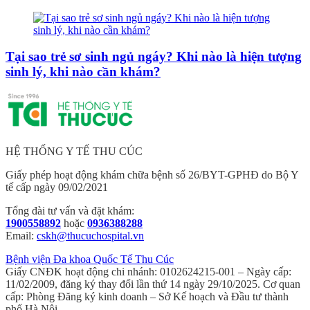
Tại sao trẻ sơ sinh ngủ ngáy? Khi nào là hiện tượng
sinh lý, khi nào cần khám?
HỆ THỐNG Y TẾ THU CÚC
Giấy phép hoạt động khám chữa bệnh số 26/BYT-GPHĐ do Bộ Y
tế cấp ngày 09/02/2021
Tổng đài tư vấn và đặt khám:
1900558892
hoặc
0936388288
Email:
cskh@thucuchospital.vn
Bệnh viện Đa khoa Quốc Tế Thu Cúc
Giấy CNĐK hoạt động chi nhánh: 0102624215-001 – Ngày cấp:
11/02/2009, đăng ký thay đổi lần thứ 14 ngày 29/10/2025. Cơ quan
cấp: Phòng Đăng ký kinh doanh – Sở Kế hoạch và Đầu tư thành
phố Hà Nội.