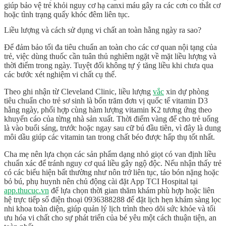
giúp bảo vệ trẻ khỏi nguy cơ hạ canxi máu gây ra các cơn co thắt cơ
hoặc tình trạng quấy khóc đêm liên tục.
Liều lượng và cách sử dụng vi chất an toàn hằng ngày ra sao?
Để đảm bảo tối đa tiêu chuẩn an toàn cho các cơ quan nội tạng của
trẻ, việc dùng thuốc cần tuân thủ nghiêm ngặt về mặt liều lượng và
thời điểm trong ngày. Tuyệt đối không tự ý tăng liều khi chưa qua
các bước
xét nghiệm vi chất
cụ thể.
Theo ghi nhận từ
Cleveland Clinic
, liều lượng
vắc
xin dự phòng
tiêu chuẩn cho trẻ sơ sinh là bốn trăm đơn vị quốc tế vitamin
D3
hằng ngày, phối hợp cùng hàm lượng vitamin K2 tương ứng theo
khuyến cáo của từng nhà sản xuất. Thời điểm vàng để cho trẻ uống
là vào buổi sáng, trước hoặc ngay sau cữ bú đầu tiên, vì đây là dung
môi dầu giúp các vitamin tan trong chất béo được hấp thụ tốt nhất.
Cha mẹ nên lựa chọn các sản phẩm dạng nhỏ giọt có van định liều
chuẩn xác để tránh nguy cơ quá liều gây ngộ độc. Nếu nhận thấy trẻ
có các biểu hiện bất thường như nôn trớ liên tục, táo bón nặng hoặc
bỏ bú, phụ huynh nên chủ động cài đặt
App TCI Hospital tại
app.thucuc.vn
để lựa chọn thời gian thăm khám phù hợp hoặc liên
hệ trực tiếp số điện thoại
0936388288
để đặt lịch hẹn
khám sàng lọc
nhi khoa
toàn diện, giúp quản lý lịch trình theo dõi sức khỏe và tối
ưu hóa vi chất cho sự phát triển của bé yêu một cách thuận tiện, an