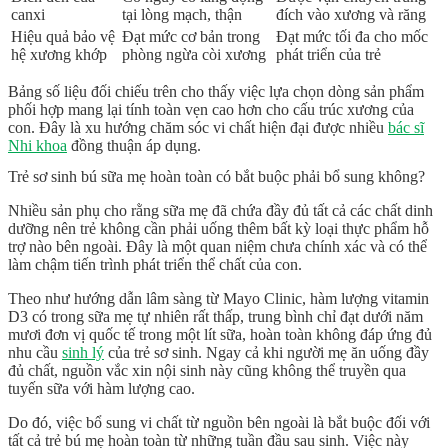
canxi
tại lòng mạch, thận
đích vào xương và răng
Hiệu quả bảo vệ
Đạt mức cơ bản trong
Đạt mức tối đa cho
mốc
hệ xương khớp
phòng ngừa còi xương
phát triển của trẻ
Bảng số liệu đối chiếu trên cho thấy việc lựa chọn dòng sản phẩm
phối hợp mang lại tính toàn vẹn cao hơn cho cấu trúc xương của
con. Đây là xu hướng chăm sóc vi chất hiện đại được nhiều
bác sĩ
Nhi khoa
đồng thuận áp dụng.
Trẻ sơ sinh bú sữa mẹ hoàn toàn có bắt buộc phải bổ sung không?
Nhiều sản phụ cho rằng sữa mẹ đã chứa đầy đủ tất cả các chất dinh
dưỡng nên trẻ không cần phải uống thêm bất kỳ loại thực phẩm hỗ
trợ nào bên ngoài. Đây là một quan niệm chưa chính xác và có thể
làm chậm tiến trình phát triển thể chất của con.
Theo như hướng dẫn lâm sàng từ
Mayo Clinic
, hàm lượng vitamin
D3
có trong sữa mẹ tự nhiên rất thấp, trung bình chỉ đạt dưới năm
mươi đơn vị quốc tế trong một lít sữa, hoàn toàn không đáp ứng đủ
nhu cầu
sinh lý
của trẻ sơ sinh. Ngay cả khi người mẹ ăn uống đầy
đủ chất, nguồn vắc xin nội sinh này cũng không thể truyền qua
tuyến sữa với hàm lượng cao.
Do đó, việc bổ sung vi chất từ nguồn bên ngoài là bắt buộc đối với
tất cả trẻ bú mẹ hoàn toàn từ những tuần đầu sau sinh. Việc này