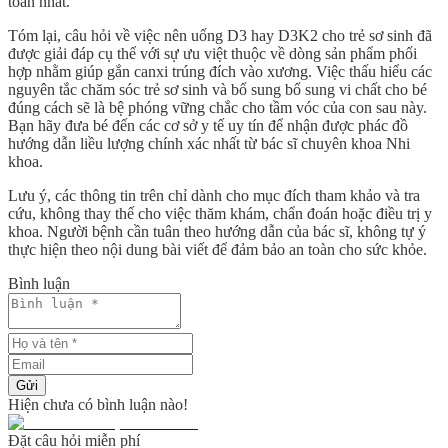
toàn nhất.
Tóm lại, câu hỏi về việc
nên uống D3 hay D3K2 cho trẻ sơ sinh
đã
được giải đáp cụ thể với sự ưu việt thuộc về dòng sản phẩm phối
hợp nhằm giúp gắn canxi trúng đích vào xương. Việc thấu hiểu các
nguyên tắc
chăm sóc trẻ sơ sinh
và bổ sung
bổ sung vi chất cho bé
đúng cách sẽ là bệ phóng vững chắc cho tầm vóc của con sau này.
Bạn hãy đưa bé đến các cơ sở y tế uy tín để nhận được phác đồ
hướng dẫn liều lượng chính xác nhất từ bác sĩ chuyên khoa Nhi
khoa.
Lưu ý, các thông tin trên chỉ dành cho mục đích tham khảo và tra
cứu, không thay thế cho việc thăm khám, chẩn đoán hoặc điều trị y
khoa. Người bệnh cần tuân theo hướng dẫn của bác sĩ, không tự ý
thực hiện theo nội dung bài viết để đảm bảo an toàn cho sức khỏe.
Bình luận
Gửi
Hiện chưa có bình luận nào!
Đặt câu hỏi miễn phí