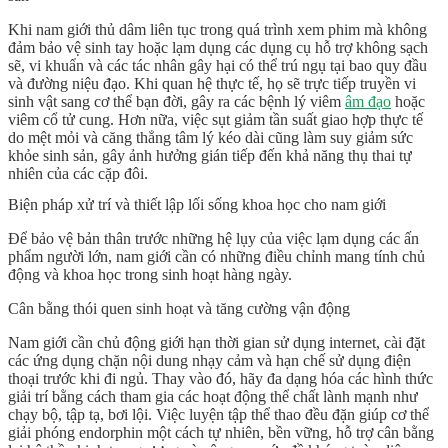
Khi nam giới thủ dâm liên tục trong quá trình xem phim mà không
đảm bảo vệ sinh tay hoặc lạm dụng các dụng cụ hỗ trợ không sạch
sẽ, vi khuẩn và các tác nhân gây hại có thể trú ngụ tại bao quy đầu
và đường niệu đạo. Khi quan hệ thực tế, họ sẽ trực tiếp truyền vi
sinh vật sang cơ thể bạn đời, gây ra các bệnh lý
viêm
âm đạo
hoặc
viêm cổ tử cung. Hơn nữa, việc sụt giảm tần suất giao hợp thực tế
do mệt mỏi và căng thẳng tâm lý kéo dài cũng làm suy giảm
sức
khỏe sinh sản
, gây ảnh hưởng gián tiếp đến khả năng thụ thai tự
nhiên của các cặp đôi.
Biện pháp xử trí và thiết lập lối sống khoa học cho nam giới
Để bảo vệ bản thân trước những hệ lụy của việc lạm dụng các ấn
phẩm người lớn, nam giới cần có những điều chỉnh mang tính chủ
động và khoa học trong sinh hoạt hàng ngày.
Cân bằng thói quen sinh hoạt và tăng cường vận động
Nam giới cần chủ động giới hạn thời gian sử dụng internet, cài đặt
các ứng dụng chặn nội dung nhạy cảm và hạn chế sử dụng điện
thoại trước khi đi ngủ. Thay vào đó, hãy đa dạng hóa các hình thức
giải trí bằng cách tham gia các hoạt động thể chất lành mạnh như
chạy bộ, tập tạ, bơi lội. Việc luyện tập thể thao đều đặn giúp cơ thể
giải phóng endorphin một cách tự nhiên, bền vững, hỗ trợ cân bằng