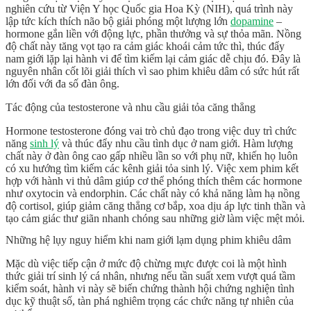
nghiên cứu từ Viện Y học Quốc gia Hoa Kỳ (NIH), quá trình này
lập tức kích thích não bộ giải phóng một lượng lớn
dopamine
–
hormone gắn liền với động lực, phần thưởng và sự thỏa mãn. Nồng
độ chất này tăng vọt tạo ra cảm giác
khoái cảm
tức thì, thúc đẩy
nam giới lặp lại hành vi để tìm kiếm lại cảm giác dễ chịu đó. Đây là
nguyên nhân cốt lõi giải thích vì sao phim khiêu dâm có sức hút rất
lớn đối với đa số đàn ông.
Tác động của testosterone và nhu cầu giải tỏa căng thẳng
Hormone
testosterone
đóng vai trò chủ đạo trong việc duy trì chức
năng
sinh lý
và thúc đẩy nhu cầu tình dục ở nam giới. Hàm lượng
chất này ở đàn ông cao gấp nhiều lần so với phụ nữ, khiến họ luôn
có xu hướng tìm kiếm các kênh giải tỏa sinh lý. Việc xem phim kết
hợp với hành vi
thủ dâm
giúp cơ thể phóng thích thêm các hormone
như oxytocin và endorphin. Các chất này có khả năng làm hạ nồng
độ cortisol, giúp giảm căng thẳng cơ bắp, xoa dịu áp lực tinh thần và
tạo cảm giác thư giãn nhanh chóng sau những giờ làm việc mệt mỏi.
Những hệ lụy nguy hiểm khi nam giới lạm dụng phim khiêu dâm
Mặc dù việc tiếp cận ở mức độ chừng mực được coi là một hình
thức giải trí sinh lý cá nhân, nhưng nếu tần suất xem vượt quá tầm
kiểm soát, hành vi này sẽ biến chứng thành hội chứng
nghiện tình
dục
kỹ thuật số, tàn phá nghiêm trọng các chức năng tự nhiên của