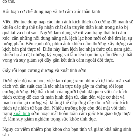
cơ thể.
Rối loạn cơ chế dung nạp và trơ cảm xúc thần kinh
Việc liên tục dung nạp các hình ảnh kích thích có cường độ mạnh sẽ
khiến các thụ thể tiếp nhận chất dẫn truyền thần kinh trong não bị
quá tải và chai sạn. Người lạm dụng sẽ rơi vào trạng thái trơ cảm
xúc, cần những nội dung nặng nề, lệch lạc hơn mới có thể tìm lại sự
hưng phấn. Bên cạnh đó, phim ảnh khiêu dâm thường xây dựng các
kịch bản phi thực tế. Điều này làm lệch lạc nhận thức của nam giới,
khiến họ áp đặt những kỳ vọng sai lầm lên bạn tình, dẫn đến sự thất
vọng và suy giảm sợi dây gắn kết tình cảm ngoài đời thực.
Gây rối loạn cương dương và xuất tinh sớm
Dưới góc độ nam học, việc lạm dụng xem phim và tự thỏa mãn sai
cách với tần suất cao là tác nhân trực tiếp gây ra chứng
rối loạn
cương dương
. Hệ thần kinh của người bệnh đã quen với các kích
thích cường độ cao từ màn hình điện tử, dẫn đến việc cơ thắt và
mạch máu tại dương vật không thể đáp ứng đầy đủ trước các kích
thích tự nhiên từ bạn đời. Nhiều trường hợp còn đối mặt với tình
trạng
xuất tinh
sớm hoặc mất hoàn toàn cảm giác khi giao hợp thực
tế, làm suy giảm nghiêm trọng
sức khỏe tình dục
.
Nguy cơ viêm nhiễm phụ khoa cho bạn tình và giảm khả năng sinh
sản