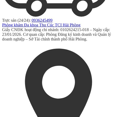
Trực sản (24/24):
0936245499
Phòng khám Đa khoa Thu Cúc TCI Hải Phòng
Giấy CNĐK hoạt động chi nhánh: 0102624215-018 – Ngày cấp:
23/01/2026. Cơ quan cấp: Phòng Đăng ký kinh doanh và Quản lý
doanh nghiệp – Sở Tài chính thành phố Hải Phòng.