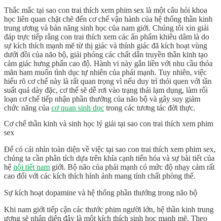
Thắc mắc
tại sao con trai thích xem phim sex
là một câu hỏi khoa
học liên quan chặt chẽ đến cơ chế vận hành của hệ thống thần kinh
trung ương và bản năng sinh học của nam giới. Chúng tôi xin giải
đáp trực tiếp rằng con trai thích xem các ấn phẩm khiêu dâm là do
sự kích thích mạnh mẽ từ thị giác và thính giác đã kích hoạt vùng
dưới đồi của não bộ, giải phóng các chất dẫn truyền thần kinh tạo
cảm giác hưng phấn cao độ. Hành vi này gắn liền với nhu cầu thỏa
mãn
ham muốn tình dục
tự nhiên của phái mạnh. Tuy nhiên, việc
hiểu rõ cơ chế này là rất quan trọng vì nếu duy trì thói quen với tần
suất quá dày đặc, cơ thể sẽ dễ rơi vào trạng thái lạm dụng, làm rối
loạn cơ chế tiếp nhận phần thưởng của não bộ và gây suy giảm
chức năng của
cơ quan sinh dục
trong các tương tác đời thực.
Cơ chế thần kinh và sinh học lý giải tại sao con trai thích xem phim
sex
Để có cái nhìn toàn diện về việc
tại sao con trai thích xem phim sex
,
chúng ta cần phân tích dựa trên khía cạnh tiến hóa và sự bài tiết của
hệ
nội tiết nam
giới. Bộ não của phái mạnh có mức độ nhạy cảm rất
cao đối với các kích thích hình ảnh mang tính chất phòng thế.
Sự kích hoạt dopamine và hệ thống phần thưởng trong não bộ
Khi nam giới tiếp cận các thước phim người lớn, hệ thần kinh trung
ương sẽ nhận diện đây là một kích thích sinh học mạnh mẽ. Theo