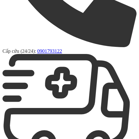
Cấp cứu (24/24):
0901793122