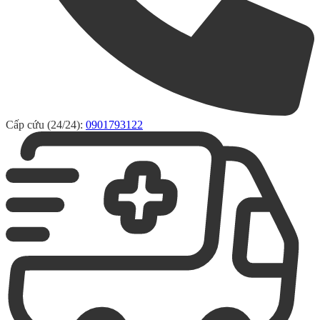
Cấp cứu (24/24):
0901793122