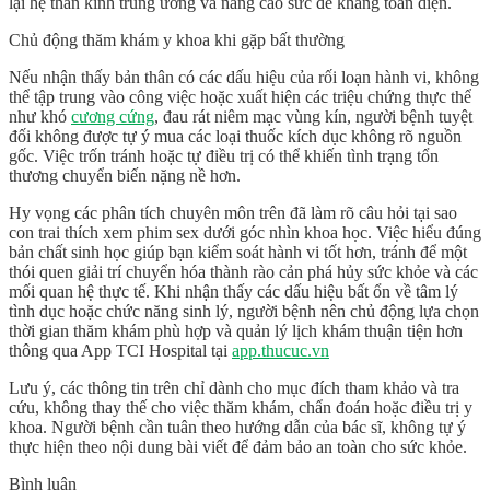
lại hệ thần kinh trung ương và nâng cao sức đề kháng toàn diện.
Chủ động thăm khám y khoa khi gặp bất thường
Nếu nhận thấy bản thân có các dấu hiệu của rối loạn hành vi, không
thể tập trung vào công việc hoặc xuất hiện các triệu chứng thực thể
như khó
cương cứng
, đau rát
niêm mạc
vùng kín, người bệnh tuyệt
đối không được tự ý mua các loại thuốc kích dục không rõ nguồn
gốc. Việc trốn tránh hoặc tự điều trị có thể khiến tình trạng tổn
thương chuyển biến nặng nề hơn.
Hy vọng các phân tích chuyên môn trên đã làm rõ câu hỏi
tại sao
con trai thích xem phim sex
dưới góc nhìn khoa học. Việc hiểu đúng
bản chất sinh học giúp bạn kiểm soát hành vi tốt hơn, tránh để một
thói quen giải trí chuyển hóa thành rào cản phá hủy sức khỏe và các
mối quan hệ thực tế. Khi nhận thấy các dấu hiệu bất ổn về tâm lý
tình dục hoặc chức năng sinh lý, người bệnh nên chủ động lựa chọn
thời gian thăm khám phù hợp và quản lý lịch khám thuận tiện hơn
thông qua
App TCI Hospital
tại
app.thucuc.vn
Lưu ý, các thông tin trên chỉ dành cho mục đích tham khảo và tra
cứu, không thay thế cho việc thăm khám, chẩn đoán hoặc điều trị y
khoa. Người bệnh cần tuân theo hướng dẫn của bác sĩ, không tự ý
thực hiện theo nội dung bài viết để đảm bảo an toàn cho sức khỏe.
Bình luận