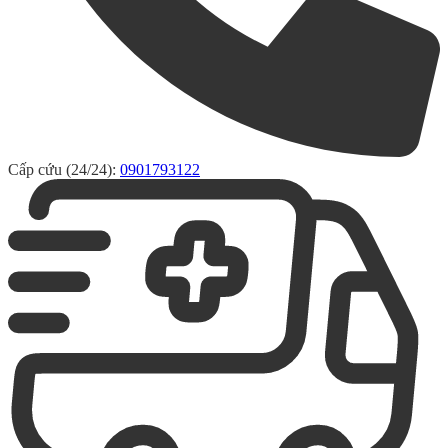
Cấp cứu (24/24):
0901793122