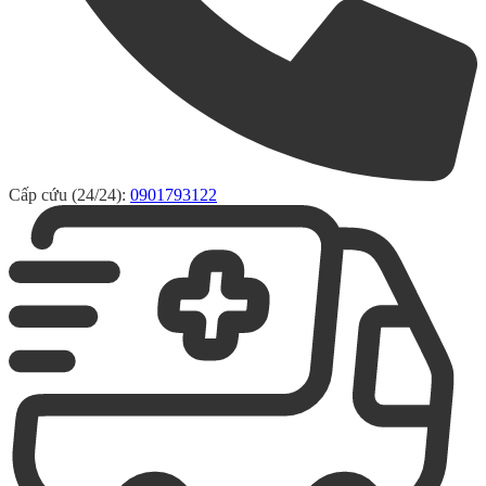
Cấp cứu (24/24):
0901793122