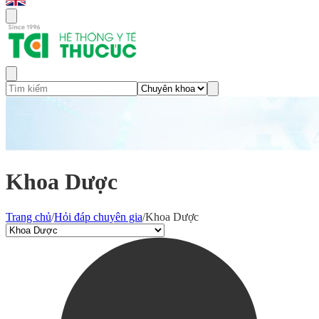
Khoa Dược
Trang chủ
/
Hỏi đáp chuyên gia
/
Khoa Dược