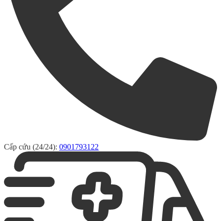
Cấp cứu (24/24):
0901793122