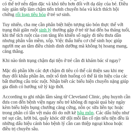
có thể trở nên đậm đặc và khó tiêu hơn đối với dạ dày của bé. Điều
này gián tiếp làm chậm tiến trình chuyển hóa và kích thích hội
chứng
rối loạn tiêu hóa
ở trẻ sơ sinh
.
Tuy nhiên, cha mẹ cần phân biệt hiện tượng táo bón thực thể với
trạng thái
giãn ruột
sinh lý
thường gặp ở trẻ từ hai đến ba tháng tuổi,
khi thể tích ruột của con tăng lên khiến số ngày đi tiêu thưa dần
nhưng phân vẫn mềm, xốp. Việc thấu hiểu cơ chế sinh học giúp
người mẹ an tâm điều chỉnh dinh dưỡng mà không bị hoang mang,
căng thẳng.
Khi nào tình trạng chậm đại tiện ở trẻ cần đi khám bác sĩ ngay?
Mặc dù phần lớn các đợt chậm đi tiêu có thể cải thiện sau khi mẹ
thay đổi khẩu phần ăn, một số tình huống có thể là tín hiệu của các
bất thường cấu trúc ruột. Nhận biết các biểu hiện chuyển nặng giúp
gia đình có hướng xử lý kịp thời.
According to ghi nhận lâm sàng từ
Cleveland Clinic
, phụ huynh cần
đưa con đến bệnh viện ngay nếu trẻ không đi ngoài quá bảy ngày
kèm biểu hiện bụng chướng căng cứng, nôn ọc sữa liên tục hoặc
trong phân có lẫn vệt máu đỏ do nứt kẽ
hậu môn
. Các dấu hiệu như
trẻ sụt cân, lười bú, quấy khóc dữ dội mỗi lần cố rặn tiểu tiện đều là
những dấu hiệu cảnh báo bệnh lý cần can thiệp ngoại khoa hoặc
điều trị chuyên sâu.