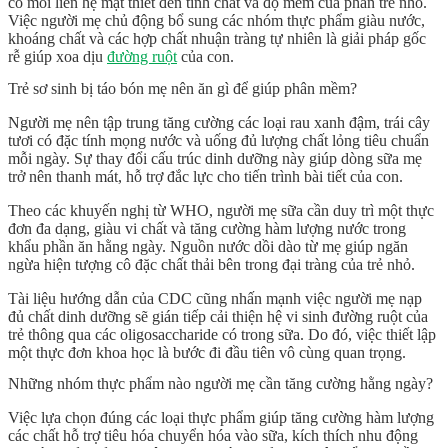
có mối liên hệ mật thiết đến tính chất và độ mềm của phân trẻ nhỏ.
Việc người mẹ chủ động bổ sung các nhóm thực phẩm giàu nước,
khoáng chất và các hợp chất nhuận tràng tự nhiên là giải pháp gốc
rễ giúp xoa dịu
đường ruột
của con.
Trẻ sơ sinh bị táo bón mẹ nên ăn gì để giúp phân mềm?
Người mẹ nên tập trung tăng cường các loại rau xanh đậm, trái cây
tươi có đặc tính mọng nước và uống đủ lượng chất lỏng tiêu chuẩn
mỗi ngày. Sự thay đổi cấu trúc dinh dưỡng này giúp dòng sữa mẹ
trở nên thanh mát, hỗ trợ đắc lực cho tiến trình bài tiết của con.
Theo các khuyến nghị từ
WHO
, người mẹ sữa cần duy trì một thực
đơn đa dạng, giàu vi chất và tăng cường hàm lượng nước trong
khẩu phần ăn hằng ngày. Nguồn nước dồi dào từ mẹ giúp ngăn
ngừa hiện tượng cô đặc chất thải bên trong đại tràng của trẻ nhỏ.
Tài liệu hướng dẫn của
CDC
cũng nhấn mạnh việc người mẹ nạp
đủ chất dinh dưỡng sẽ gián tiếp cải thiện hệ vi sinh đường ruột của
trẻ thông qua các oligosaccharide có trong sữa. Do đó, việc thiết lập
một thực đơn khoa học là bước đi đầu tiên vô cùng quan trọng.
Những nhóm thực phẩm nào người mẹ cần tăng cường hằng ngày?
Việc lựa chọn đúng các loại thực phẩm giúp tăng cường hàm lượng
các chất hỗ trợ tiêu hóa chuyển hóa vào sữa, kích thích nhu động