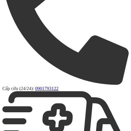
Cấp cứu (24/24):
0901793122