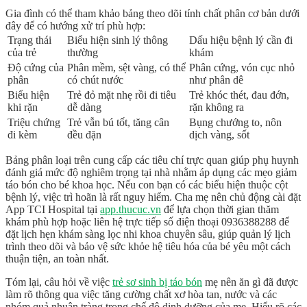
Gia đình có thể tham khảo bảng theo dõi tính chất phân cơ bản dưới
đây để có hướng xử trí phù hợp:
Trạng thái
Biểu hiện sinh lý thông
Dấu hiệu bệnh lý cần đi
của trẻ
thường
khám
Độ cứng của
Phân mềm, sệt vàng, có thể
Phân cứng, vón cục nhỏ
phân
có chút nước
như phân dê
Biểu hiện
Trẻ đỏ mặt nhẹ rồi đi tiêu
Trẻ khóc thét, đau đớn,
khi rặn
dễ dàng
rặn không ra
Triệu chứng
Trẻ vẫn bú tốt, tăng cân
Bụng chướng to, nôn
đi kèm
đều đặn
dịch vàng, sốt
Bảng phân loại trên cung cấp các tiêu chí trực quan giúp phụ huynh
đánh giá mức độ nghiêm trọng tại nhà nhằm áp dụng các
mẹo giảm
táo bón cho bé
khoa học. Nếu con bạn có các biểu hiện thuộc cột
bệnh lý, việc trì hoãn là rất nguy hiểm. Cha mẹ nên chủ động cài đặt
App TCI Hospital tại
app.thucuc.vn
để lựa chọn thời gian thăm
khám phù hợp hoặc liên hệ trực tiếp số điện thoại
0936388288
để
đặt lịch hẹn
khám sàng lọc nhi khoa
chuyên sâu, giúp quản lý lịch
trình theo dõi và bảo vệ sức khỏe hệ tiêu hóa của bé yêu một cách
thuận tiện, an toàn nhất.
Tóm lại, câu hỏi về việc
trẻ sơ sinh bị táo bón
mẹ nên ăn gì
đã được
làm rõ thông qua việc tăng cường chất xơ hòa tan, nước và các
nhóm quả nhuận tràng trong
chế độ dinh dưỡng của mẹ
. Hiểu rõ các