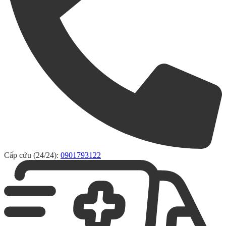
Cấp cứu (24/24):
0901793122