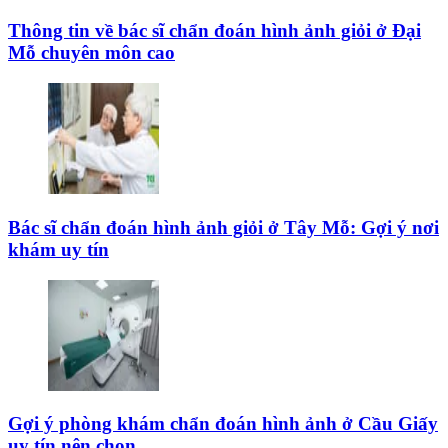
Thông tin về bác sĩ chẩn đoán hình ảnh giỏi ở Đại
Mỗ chuyên môn cao
Bác sĩ chẩn đoán hình ảnh giỏi ở Tây Mỗ: Gợi ý nơi
khám uy tín
Gợi ý phòng khám chẩn đoán hình ảnh ở Cầu Giấy
uy tín nên chọn