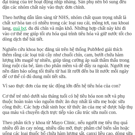
đại tràng của trẻ hoạt động nhịp nhàng. Sản phụ nên bổ sung đều
đặn các nhóm chất này vào thực đơn chính.
Theo hướng dẫn lâm sàng từ
NHS
, nhóm chất quan trọng nhất là
chất xơ hòa tan
có nhiều trong các loại rau cải, mồng tơi, rau khoai
lang,
quả bơ
, đu đủ chín và mận khô. Những hợp chất này khi đi
vào cơ thể mẹ giúp tối ưu hóa quá trình tiêu hóa và giữ nước tốt cho
dòng dịch thể bài tiết.
Nghiên cứu khoa học đăng tải trên hệ thống
PubMed
giải thích
thêm rằng các loại trái cây như chuối chín, cam, bưởi chứa hàm
lượng lớn magiê tự nhiên, giúp tăng cường áp suất thẩm thấu trong
lòng ruột của bé, làm cho
phân mềm
và dễ đẩy ra ngoài. Người mẹ
nên đảm bảo uống tối thiểu từ hai lít rưỡi đến ba lít nước mỗi ngày
để cơ thể có đủ dung môi tiết sữa.
Vì sao thực đơn của mẹ tác động lớn đến hệ tiêu hóa của con?
Cơ thể trẻ nhỏ dưới sáu tháng tuổi có
hệ tiêu hóa non nớt
và phụ
thuộc hoàn toàn vào nguồn thức ăn duy nhất là sữa mẹ hoặc sữa
công thức. Các hợp chất sinh học từ thức ăn của mẹ sẽ được hấp thụ
qua máu và chuyển dịch trực tiếp vào cấu trúc sữa nuôi con.
Theo phân tích y khoa từ
Mayo Clinic
, nếu người mẹ tiêu thụ quá
nhiều đồ ăn cay nóng, nhiều dầu mỡ, thực phẩm chế biến sẵn hoặc
uống các loại thuốc bổ chứa hàm lượng sắt, canxi liều cao, dòng sữa