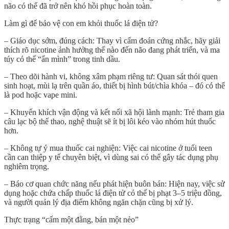
não có thể đã trở nên
khó hồi phục hoàn toàn
.
Làm gì để bảo vệ con em khỏi thuốc lá điện tử?
–
Giáo dục sớm, đúng cách
: Thay vì cấm đoán cứng nhắc, hãy giải
thích rõ
nicotine ảnh hưởng thế nào đến não đang phát triển
, và
ma
túy có thể “ẩn mình” trong tinh dầu
.
–
Theo dõi hành vi, không xâm phạm riêng tư
: Quan sát thói quen
sinh hoạt, mùi lạ trên quần áo, thiết bị hình bút/chìa khóa – đó có thể
là pod hoặc vape mini.
–
Khuyến khích vận động và kết nối xã hội lành mạnh
: Trẻ tham gia
câu lạc bộ thể thao, nghệ thuật sẽ ít bị lôi kéo vào nhóm hút thuốc
hơn.
–
Không tự ý mua thuốc cai nghiện
: Việc cai nicotine ở tuổi teen
cần
can thiệp y tế chuyên biệt
, vì dùng sai có thể gây tác dụng phụ
nghiêm trọng.
–
Báo cơ quan chức năng nếu phát hiện buôn bán
: Hiện nay, việc sử
dụng hoặc chứa chấp thuốc lá điện tử có thể bị
phạt 3–5 triệu đồng
,
và người quản lý địa điểm không ngăn chặn cũng bị xử lý.
Thực trạng “cấm một đằng, bán một nẻo”