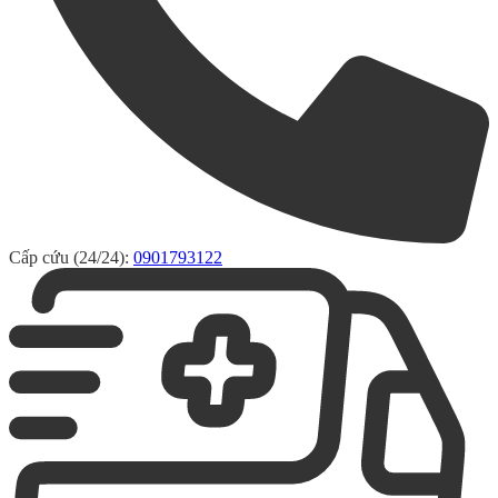
Cấp cứu (24/24):
0901793122