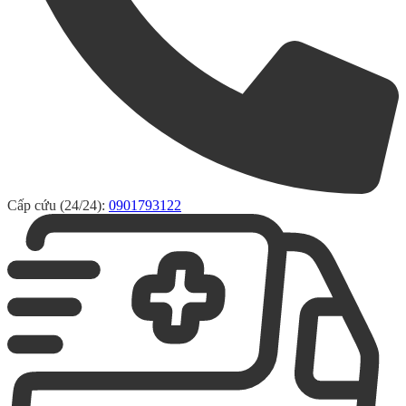
Cấp cứu (24/24):
0901793122