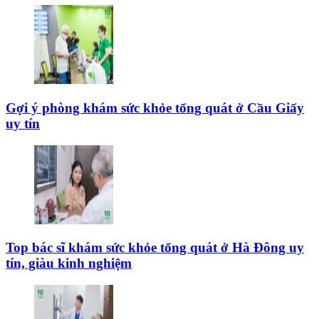
Gợi ý phòng khám sức khỏe tổng quát ở Cầu Giấy
uy tín
Top bác sĩ khám sức khỏe tổng quát ở Hà Đông uy
tín, giàu kinh nghiệm