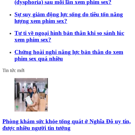
(dysphoria) sau mỗi lần xem phim sex?
Sự suy giảm động lực sống do tiêu tốn năng
lượng xem phim sex?
Tự ti về ngoại hình bản thân khi so sánh lúc
xem phim sex?
Chứng hoài nghi năng lực bản thân do xem
phim sex quá nhiều
Tin tức mới
Phòng khám sức khỏe tổng quát ở Nghĩa Đô uy tín,
được nhiều người tin tưởng