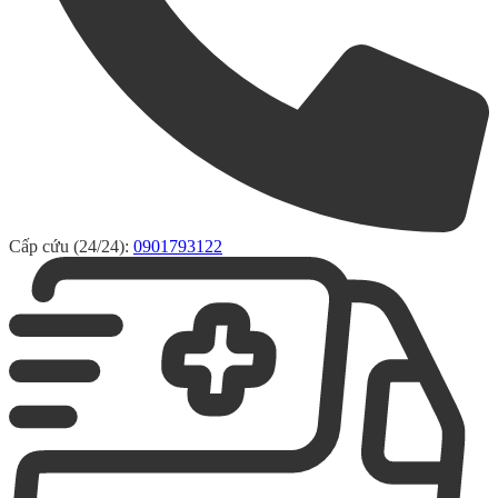
Cấp cứu (24/24):
0901793122