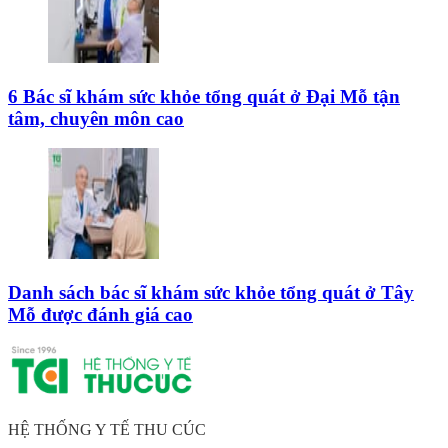
6 Bác sĩ khám sức khỏe tổng quát ở Đại Mỗ tận
tâm, chuyên môn cao
Danh sách bác sĩ khám sức khỏe tổng quát ở Tây
Mỗ được đánh giá cao
HỆ THỐNG Y TẾ THU CÚC