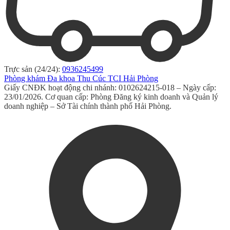
Trực sản (24/24):
0936245499
Phòng khám Đa khoa Thu Cúc TCI Hải Phòng
Giấy CNĐK hoạt động chi nhánh: 0102624215-018 – Ngày cấp:
23/01/2026. Cơ quan cấp: Phòng Đăng ký kinh doanh và Quản lý
doanh nghiệp – Sở Tài chính thành phố Hải Phòng.