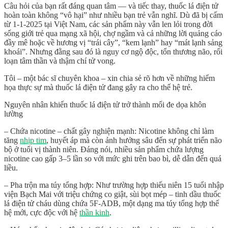
Câu hỏi của bạn rất đáng quan tâm — và tiếc thay,
thuốc lá điện tử
hoàn toàn không “vô hại” như nhiều bạn trẻ vẫn nghĩ
. Dù đã bị cấm
từ 1-1-2025 tại Việt Nam, các sản phẩm này vẫn len lỏi trong đời
sống giới trẻ qua mạng xã hội, chợ ngầm và cả những lời quảng cáo
đầy mê hoặc về hương vị “trái cây”, “kem lạnh” hay “mát lạnh sảng
khoái”. Nhưng đằng sau đó là
nguy cơ ngộ độc, tổn thương não, rối
loạn tâm thần và thậm chí tử vong
.
Tôi – một bác sĩ chuyên khoa – xin chia sẻ rõ hơn về những hiểm
họa thực sự mà thuốc lá điện tử đang gây ra cho thế hệ trẻ.
Nguyên nhân khiến thuốc lá điện tử trở thành mối đe dọa khôn
lường
–
Chứa nicotine – chất gây nghiện mạnh
: Nicotine không chỉ làm
tăng
nhịp tim
, huyết áp mà còn ảnh hưởng sâu đến sự phát triển não
bộ ở tuổi vị thành niên. Đáng nói, nhiều sản phẩm chứa lượng
nicotine
cao gấp 3–5 lần so với mức ghi trên bao bì
, dễ dẫn đến quá
liều.
–
Pha trộn ma túy tổng hợp
: Như trường hợp thiếu niên 15 tuổi nhập
viện Bạch Mai với triệu chứng co giật, sùi bọt mép – tinh dầu thuốc
lá điện tử cháu dùng chứa
5F-ADB
, một dạng ma túy tổng hợp thế
hệ mới, cực độc với hệ
thần kinh
.