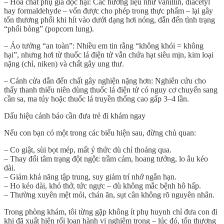
–
Hóa chất phụ gia độc hại
: Các hương liệu như vanillin, diacetyl
hay formaldehyde – vốn được cho phép trong thực phẩm – lại
gây
tổn thương phổi khi hít vào dưới dạng hơi nóng
, dẫn đến tình trạng
“phổi bỏng” (popcorn lung).
–
Ảo tưởng “an toàn”
: Nhiều em tin rằng “không khói = không
hại”, nhưng hơi từ thuốc lá điện tử vẫn chứa
hạt siêu mịn, kim loại
nặng (chì, niken) và chất gây ung thư
.
–
Cánh cửa dẫn đến chất gây nghiện nặng hơn
: Nghiên cứu cho
thấy thanh thiếu niên dùng thuốc lá điện tử có nguy cơ
chuyển sang
cần sa, ma túy hoặc thuốc lá truyền thống cao gấp 3–4 lần
.
Dấu hiệu cảnh báo cần đưa trẻ đi khám ngay
Nếu con bạn có một trong các biểu hiện sau, đừng chủ quan:
– Co giật, sùi bọt mép, mất ý thức dù chỉ thoáng qua.
– Thay đổi tâm trạng đột ngột: trầm cảm, hoang tưởng, lo âu kéo
dài.
– Giảm khả năng tập trung, suy giảm trí nhớ ngắn hạn.
– Ho kéo dài, khó thở, tức ngực – dù không mắc bệnh hô hấp.
– Thường xuyên mệt mỏi, chán ăn, sụt cân không rõ nguyên nhân.
Trong phòng khám, tôi từng gặp không ít phụ huynh chỉ đưa con đi
khi đã xuất hiện
rối loạn hành vi nghiêm trọng
– lúc đó, tổn thương