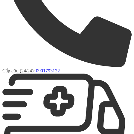
Cấp cứu (24/24):
0901793122