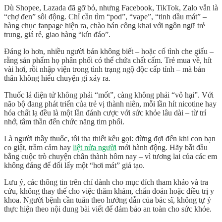
Dù Shopee, Lazada đã gỡ bỏ, nhưng
Facebook, TikTok, Zalo vẫn là
“chợ đen” sôi động
. Chỉ cần tìm “pod”, “vape”, “tinh dầu mát” –
hàng chục fanpage hiện ra, chào bán công khai với ngôn ngữ trẻ
trung, giá rẻ, giao hàng “kín đáo”.
Đáng lo hơn, nhiều người bán
không biết – hoặc cố tình che giấu
–
rằng sản phẩm họ phân phối có thể chứa chất cấm. Trẻ mua về, hít
vài hơi, rồi nhập viện trong tình trạng
ngộ độc cấp tính
– mà bản
thân không hiểu chuyện gì xảy ra.
Thuốc lá điện tử không phải “mốt”, càng không phải “vô hại”. Với
não bộ đang phát triển của trẻ vị thành niên,
mỗi lần hít nicotine hay
hóa chất lạ đều là một lần đánh cược với sức khỏe lâu dài
– từ trí
nhớ, tâm thần đến chức năng tim phổi.
Là người thầy thuốc, tôi tha thiết kêu gọi:
đừng đợi đến khi con bạn
co giật, trầm cảm hay
liệt nửa người
mới hành động
. Hãy bắt đầu
bằng cuộc trò chuyện chân thành hôm nay – vì tương lai của các em
không đáng để đổi lấy một “hơi mát” giả tạo.
Lưu ý, các thông tin trên chỉ dành cho mục đích tham khảo và tra
cứu, không thay thế cho việc thăm khám, chẩn đoán hoặc điều trị y
khoa. Người bệnh cần tuân theo hướng dẫn của bác sĩ, không tự ý
thực hiện theo nội dung bài viết để đảm bảo an toàn cho sức khỏe.