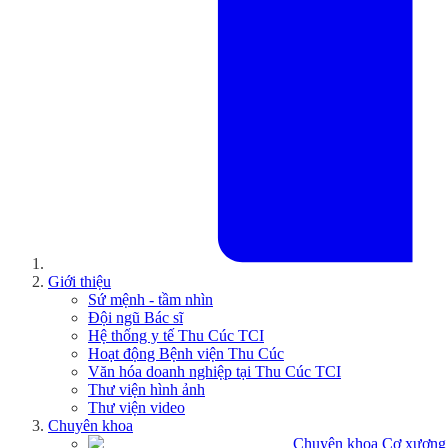
Giới thiệu
Sứ mệnh - tầm nhìn
Đội ngũ Bác sĩ
Hệ thống y tế Thu Cúc TCI
Hoạt động Bệnh viện Thu Cúc
Văn hóa doanh nghiệp tại Thu Cúc TCI
Thư viện hình ảnh
Thư viện video
Chuyên khoa
Chuyên khoa Cơ xương