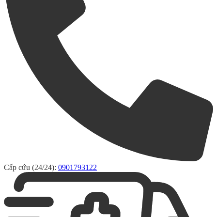
Cấp cứu (24/24):
0901793122