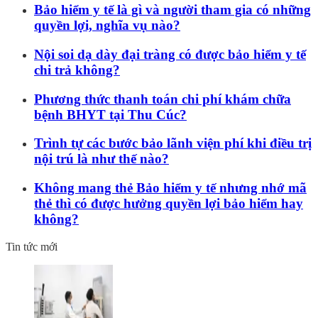
Bảo hiểm y tế là gì và người tham gia có những
quyền lợi, nghĩa vụ nào?
Nội soi dạ dày đại tràng có được bảo hiểm y tế
chi trả không?
Phương thức thanh toán chi phí khám chữa
bệnh BHYT tại Thu Cúc?
Trình tự các bước bảo lãnh viện phí khi điều trị
nội trú là như thế nào?
Không mang thẻ Bảo hiểm y tế nhưng nhớ mã
thẻ thì có được hưởng quyền lợi bảo hiểm hay
không?
Tin tức mới