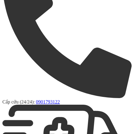
Cấp cứu (24/24):
0901793122