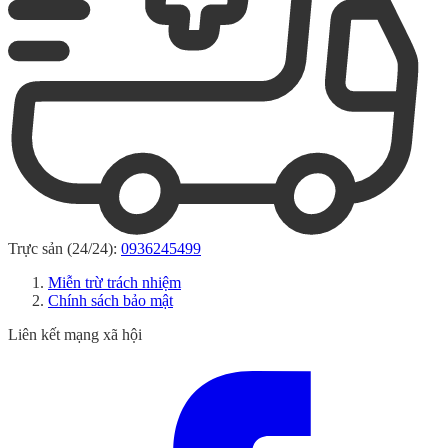
Trực sản (24/24):
0936245499
Miễn trừ trách nhiệm
Chính sách bảo mật
Liên kết mạng xã hội