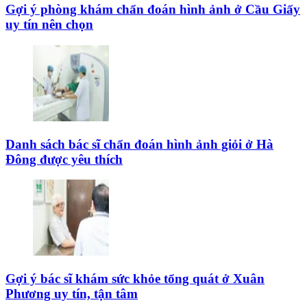
Gợi ý phòng khám chẩn đoán hình ảnh ở Cầu Giấy
uy tín nên chọn
Danh sách bác sĩ chẩn đoán hình ảnh giỏi ở Hà
Đông được yêu thích
Gợi ý bác sĩ khám sức khỏe tổng quát ở Xuân
Phương uy tín, tận tâm