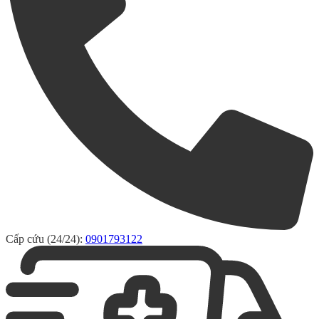
Cấp cứu (24/24):
0901793122