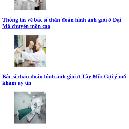
Thông tin về bác sĩ chẩn đoán hình ảnh giỏi ở Đại
Mỗ chuyên môn cao
Bác sĩ chẩn đoán hình ảnh giỏi ở Tây Mỗ: Gợi ý nơi
khám uy tín