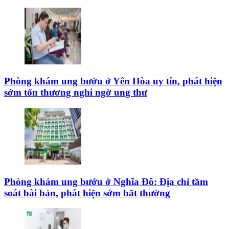
Phòng khám ung bướu ở Yên Hòa uy tín, phát hiện
sớm tổn thương nghi ngờ ung thư
Phòng khám ung bướu ở Nghĩa Đô: Địa chỉ tầm
soát bài bản, phát hiện sớm bất thường