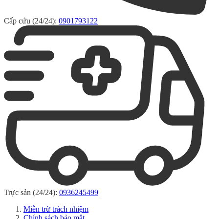
Cấp cứu (24/24):
0901793122
Trực sản (24/24):
0936245499
Miễn trừ trách nhiệm
Chính sách bảo mật