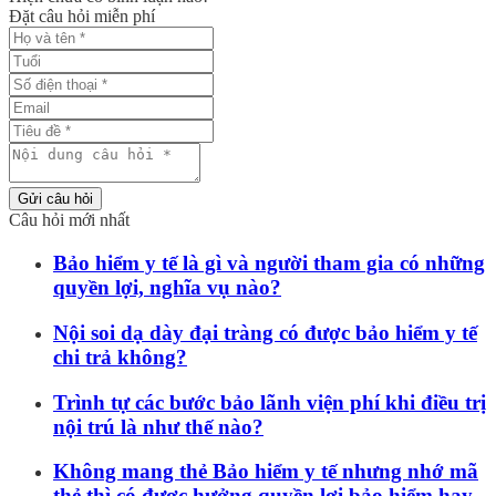
Đặt câu hỏi miễn phí
Gửi câu hỏi
Câu hỏi mới nhất
Bảo hiểm y tế là gì và người tham gia có những
quyền lợi, nghĩa vụ nào?
Nội soi dạ dày đại tràng có được bảo hiểm y tế
chi trả không?
Trình tự các bước bảo lãnh viện phí khi điều trị
nội trú là như thế nào?
Không mang thẻ Bảo hiểm y tế nhưng nhớ mã
thẻ thì có được hưởng quyền lợi bảo hiểm hay