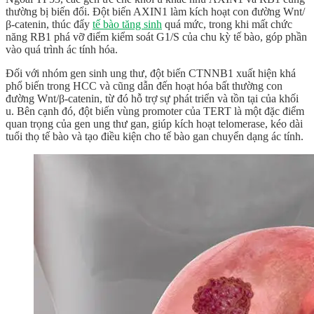
thường bị biến đổi. Đột biến AXIN1 làm kích hoạt con đường Wnt/
β-catenin, thúc đẩy
tế bào tăng sinh
quá mức, trong khi mất chức
năng RB1 phá vỡ điểm kiểm soát G1/S của chu kỳ tế bào, góp phần
vào quá trình ác tính hóa.
Đối với nhóm gen sinh ung thư, đột biến CTNNB1 xuất hiện khá
phổ biến trong HCC và cũng dẫn đến hoạt hóa bất thường con
đường Wnt/β-catenin, từ đó hỗ trợ sự phát triển và tồn tại của khối
u. Bên cạnh đó, đột biến vùng promoter của TERT là một đặc điểm
quan trọng của gen ung thư gan, giúp kích hoạt telomerase, kéo dài
tuổi thọ tế bào và tạo điều kiện cho tế bào gan chuyển dạng ác tính.