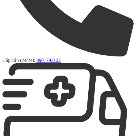
Cấp cứu (24/24):
0901793122