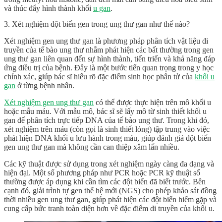
và thúc đẩy hình thành khối
u gan
.
3. Xét nghiệm đột biến gen trong ung thư gan như thế nào?
Xét nghiệm gen ung thư gan là phương pháp phân tích vật liệu di
truyền của tế bào ung thư nhằm phát hiện các bất thường trong gen
ung thư gan liên quan đến sự hình thành, tiến triển và khả năng đáp
ứng điều trị của bệnh. Đây là một bước tiến quan trọng trong y học
chính xác, giúp bác sĩ hiểu rõ đặc điểm sinh học phân tử của
khối u
gan
ở từng bệnh nhân.
Xét nghiệm gen ung thư gan
có thể được thực hiện trên mô khối u
hoặc mẫu máu. Với mẫu mô, bác sĩ sẽ lấy mô từ sinh thiết khối u
gan để phân tích trực tiếp DNA của tế bào ung thư. Trong khi đó,
xét nghiệm trên máu (còn gọi là sinh thiết lỏng) tập trung vào việc
phát hiện DNA khối u lưu hành trong máu, giúp đánh giá đột biến
gen ung thư gan mà không cần can thiệp xâm lấn nhiều.
Các kỹ thuật được sử dụng trong xét nghiệm ngày càng đa dạng và
hiện đại. Một số phương pháp như PCR hoặc PCR kỹ thuật số
thường được áp dụng khi cần tìm các đột biến đã biết trước. Bên
cạnh đó, giải trình tự gen thế hệ mới (NGS) cho phép khảo sát đồng
thời nhiều
gen ung thư gan
, giúp phát hiện các đột biến hiếm gặp và
cung cấp bức tranh toàn diện hơn về đặc điểm di truyền của khối u.