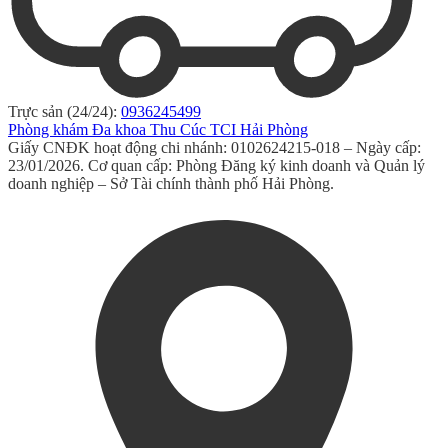
Trực sản (24/24):
0936245499
Phòng khám Đa khoa Thu Cúc TCI Hải Phòng
Giấy CNĐK hoạt động chi nhánh: 0102624215-018 – Ngày cấp:
23/01/2026. Cơ quan cấp: Phòng Đăng ký kinh doanh và Quản lý
doanh nghiệp – Sở Tài chính thành phố Hải Phòng.