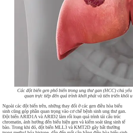
Các đột biến gen phổ biến trong ung thư gan (HCC) chủ yếu 
quan trực tiếp đến quá trình khởi phát và tiến triển khối u
Ngoài các đột biến trên, những thay đổi ở các gen điều hòa biểu
sinh cũng góp phần quan trọng vào cơ chế bệnh sinh ung thư gan.
Đột biến ARID1A và ARID2 làm rối loạn quá trình tái cấu trúc
chromatin, ảnh hưởng đến biểu hiện gen và kiểm soát tăng sinh tế
bào. Trong khi đó, đột biến MLL3 và KMT2D gây bất thường
trong methyl hóa histone, dẫn đến mất cân bằng điều hòa biểu sinh