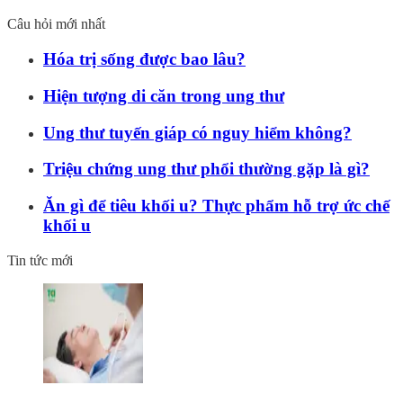
Câu hỏi mới nhất
Hóa trị sống được bao lâu?
Hiện tượng di căn trong ung thư
Ung thư tuyến giáp có nguy hiểm không?
Triệu chứng ung thư phổi thường gặp là gì?
Ăn gì để tiêu khối u? Thực phẩm hỗ trợ ức chế
khối u
Tin tức mới