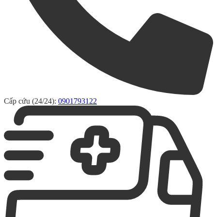
Cấp cứu (24/24):
0901793122