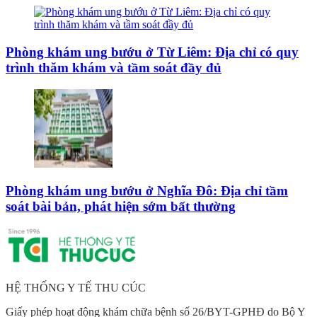
Phòng khám ung bướu ở Từ Liêm: Địa chỉ có quy
trình thăm khám và tầm soát đầy đủ
Phòng khám ung bướu ở Nghĩa Đô: Địa chỉ tầm
soát bài bản, phát hiện sớm bất thường
HỆ THỐNG Y TẾ THU CÚC
Giấy phép hoạt động khám chữa bệnh số 26/BYT-GPHĐ do Bộ Y