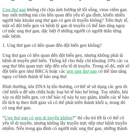
Ung thư gan
không chỉ chịu ảnh hưởng từ lối sống, virus viêm gan
hay môi trường mà còn liên quan đến yếu tố gia đình, khiến nhiều
người băn khoăn ung thư gan có gen di truyền không? Trên thực tế,
một số đột biến gen và bệnh lý gan di truyền có thể làm tăng nguy
cơ mắc ung thư gan, đặc biệt ở những người có người thân từng
mắc bệnh.
1. Ung thư gan có liên quan đến đột biến gen không?
Ung thư gan có liên quan đến đột biến gen, nhưng không phải là
bệnh di truyền phổ biến. Thống kê cho thấy chỉ khoảng 10% các ca
ung thư liên quan trực tiếp đến yếu tố di truyền. Trong số đó, một số
đột biến gen như BRCA hoặc các
gen ung thư gan
có thể làm tăng
nguy cơ hình thành tế bào ung thư.
Bình thường, khi DNA bị tổn thương, cơ thể sẽ sử dụng các gen ức
chế khối u để sửa chữa hoặc loại bỏ tế bào hư hỏng. Tuy nhiên, khi
xảy ra đột biến gen, cơ chế bảo vệ này bị suy giảm, khiến các tế bào
lỗi tích tụ theo thời gian và có thể phát triển thành khối u, trong đó
có ung thư gan.
“
Ung thư gan có gen di truyền không
?” thì câu trả lời là có thể có
yếu tố di truyền, nhưng không lây truyền trực tiếp như bệnh truyền
nhiễm. Nếu trong gia đình có người mắc ung thư gan, những thành