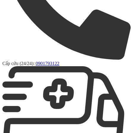
Cấp cứu (24/24):
0901793122