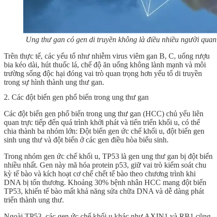
Ung thư gan có gen di truyền không là điều nhiều người qua
Trên thực tế, các yếu tố như nhiễm virus viêm gan B, C, uống rượu
bia kéo dài, hút thuốc lá, chế độ ăn uống không lành mạnh và môi
trường sống độc hại đóng vai trò quan trọng hơn yếu tố di truyền
trong sự hình thành ung thư gan.
2. Các đột biến gen phổ biến trong ung thư gan
Các đột biến gen phổ biến trong ung thư gan (HCC) chủ yếu liên
quan trực tiếp đến quá trình khởi phát và tiến triển khối u, có thể
chia thành ba nhóm lớn: Đột biến gen ức chế khối u, đột biến gen
sinh ung thư và đột biến ở các gen điều hòa biểu sinh.
Trong nhóm gen ức chế khối u, TP53 là gen ung thư gan bị đột biến
nhiều nhất. Gen này mã hóa protein p53, giữ vai trò kiểm soát chu
kỳ tế bào và kích hoạt cơ chế chết tế bào theo chương trình khi
DNA bị tổn thương. Khoảng 30% bệnh nhân HCC mang đột biến
TP53, khiến tế bào mất khả năng sửa chữa DNA và dễ dàng phát
triển thành ung thư.
Ngoài TP53, các gen ức chế khối u khác như AXIN1 và RB1 cũng