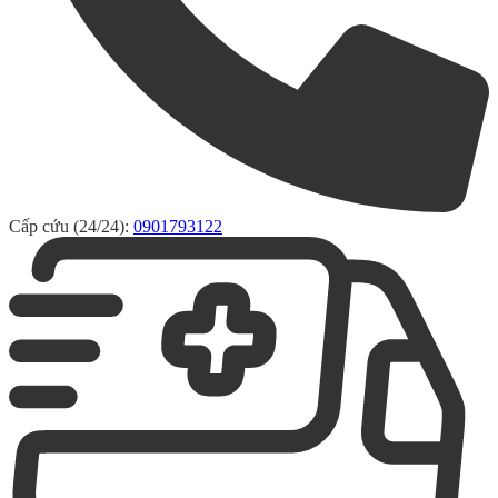
Cấp cứu (24/24):
0901793122