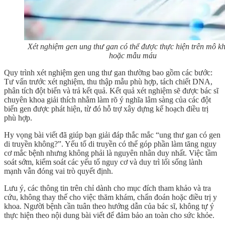
Xét nghiệm gen ung thư gan có thể được thực hiện trên mô kh
hoặc mẫu máu
Quy trình
xét nghiệm gen ung thư gan
thường bao gồm các bước:
Tư vấn trước xét nghiệm, thu thập mẫu phù hợp, tách chiết DNA,
phân tích đột biến và trả kết quả. Kết quả xét nghiệm sẽ được bác sĩ
chuyên khoa giải thích nhằm làm rõ ý nghĩa lâm sàng của các đột
biến gen được phát hiện, từ đó hỗ trợ xây dựng kế hoạch điều trị
phù hợp.
Hy vọng bài viết đã giúp bạn giải đáp thắc mắc “
ung thư gan có gen
di truyền không?”.
Yếu tố di truyền có thể góp phần làm tăng nguy
cơ mắc bệnh nhưng không phải là nguyên nhân duy nhất. Việc tầm
soát sớm, kiểm soát các yếu tố nguy cơ và duy trì lối sống lành
mạnh vẫn đóng vai trò quyết định.
Lưu ý, các thông tin trên chỉ dành cho mục đích tham khảo và tra
cứu, không thay thế cho việc thăm khám, chẩn đoán hoặc điều trị y
khoa. Người bệnh cần tuân theo hướng dẫn của bác sĩ, không tự ý
thực hiện theo nội dung bài viết để đảm bảo an toàn cho sức khỏe.