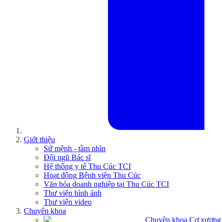
Giới thiệu
Sứ mệnh - tầm nhìn
Đội ngũ Bác sĩ
Hệ thống y tế Thu Cúc TCI
Hoạt động Bệnh viện Thu Cúc
Văn hóa doanh nghiệp tại Thu Cúc TCI
Thư viện hình ảnh
Thư viện video
Chuyên khoa
Chuyên khoa Cơ xương