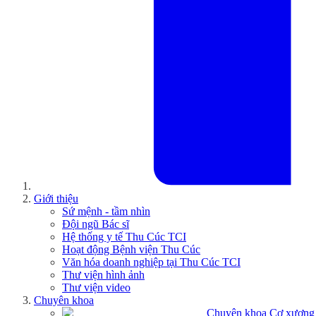
Giới thiệu
Sứ mệnh - tầm nhìn
Đội ngũ Bác sĩ
Hệ thống y tế Thu Cúc TCI
Hoạt động Bệnh viện Thu Cúc
Văn hóa doanh nghiệp tại Thu Cúc TCI
Thư viện hình ảnh
Thư viện video
Chuyên khoa
Chuyên khoa Cơ xương