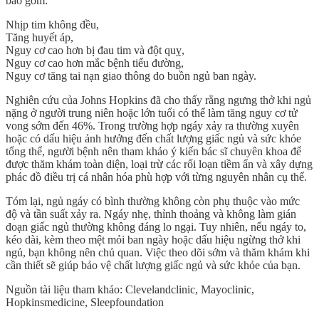
bao gồm:
Nhịp tim không đều,
Tăng huyết áp,
Nguy cơ cao hơn bị đau tim và đột quỵ,
Nguy cơ cao hơn mắc bệnh tiểu đường,
Nguy cơ tăng tai nạn giao thông do buồn ngủ ban ngày.
Nghiên cứu của Johns Hopkins đã cho thấy rằng ngưng thở khi ngủ
nặng ở người trung niên hoặc lớn tuổi có thể làm tăng nguy cơ tử
vong sớm đến 46%. Trong trường hợp ngáy xảy ra thường xuyên
hoặc có dấu hiệu ảnh hưởng đến chất lượng giấc ngủ và sức khỏe
tổng thể, người bệnh nên tham khảo ý kiến bác sĩ chuyên khoa để
được thăm khám toàn diện, loại trừ các rối loạn tiềm ẩn và xây dựng
phác đồ điều trị cá nhân hóa phù hợp với từng nguyên nhân cụ thể.
Tóm lại,
ngủ ngáy có bình thường không
còn phụ thuộc vào mức
độ và tần suất xảy ra. Ngáy nhẹ, thỉnh thoảng và không làm gián
đoạn giấc ngủ thường không đáng lo ngại. Tuy nhiên, nếu ngáy to,
kéo dài, kèm theo mệt mỏi ban ngày hoặc dấu hiệu ngừng thở khi
ngủ, bạn không nên chủ quan. Việc theo dõi sớm và thăm khám khi
cần thiết sẽ giúp bảo vệ chất lượng giấc ngủ và sức khỏe của bạn.
Nguồn tài liệu tham khảo: Clevelandclinic, Mayoclinic,
Hopkinsmedicine, Sleepfoundation