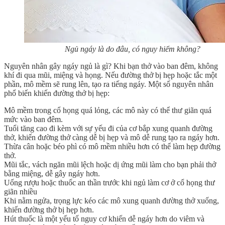
Ngủ ngáy là do đâu, có nguy hiểm không?
Nguyên nhân gây ngáy ngủ là gì? Khi bạn thở vào ban đêm, không
khí đi qua mũi, miệng và họng. Nếu đường thở bị hẹp hoặc tắc một
phần, mô mềm sẽ rung lên, tạo ra tiếng ngáy. Một số nguyên nhân
phổ biến khiến đường thở bị hẹp:
Mô mềm trong cổ họng quá lỏng, các mô này có thể thư giãn quá
mức vào ban đêm.
Tuổi tăng cao đi kèm với sự yếu đi của cơ bắp xung quanh đường
thở, khiến đường thở càng dễ bị hẹp và mô dễ rung tạo ra ngáy hơn.
Thừa cân hoặc béo phì có mô mềm nhiều hơn có thể làm hẹp đường
thở.
Mũi tắc, vách ngăn mũi lệch hoặc dị ứng mũi làm cho bạn phải thở
bằng miệng, dễ gây ngáy hơn.
Uống rượu hoặc thuốc an thần trước khi ngủ làm cơ ở cổ họng thư
giãn nhiều
Khi nằm ngửa, trọng lực kéo các mô xung quanh đường thở xuống,
khiến đường thở bị hẹp hơn.
Hút thuốc là một yếu tố nguy cơ khiến dễ ngáy hơn do viêm và