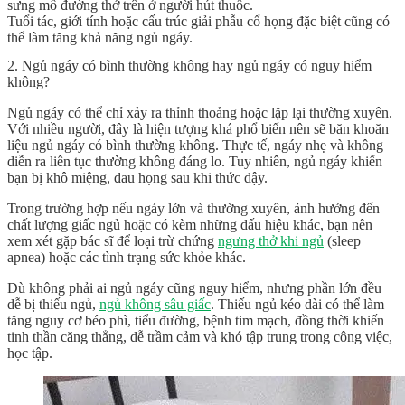
sưng mô đường thở trên ở người hút thuốc.
Tuổi tác, giới tính hoặc cấu trúc giải phẫu cổ họng đặc biệt cũng có
thể làm tăng khả năng ngủ ngáy.
2. Ngủ ngáy có bình thường không hay ngủ ngáy có nguy hiểm
không?
Ngủ ngáy có thể chỉ xảy ra thỉnh thoảng hoặc lặp lại thường xuyên.
Với nhiều người, đây là hiện tượng khá phổ biến nên sẽ băn khoăn
liệu
ngủ ngáy có bình thường không
. Thực tế, ngáy nhẹ và không
diễn ra liên tục thường không đáng lo. Tuy nhiên, ngủ ngáy khiến
bạn bị khô miệng, đau họng sau khi thức dậy.
Trong trường hợp nếu ngáy lớn và thường xuyên, ảnh hưởng đến
chất lượng giấc ngủ hoặc có kèm những dấu hiệu khác, bạn nên
xem xét gặp bác sĩ để loại trừ chứng
ngưng thở khi ngủ
(sleep
apnea) hoặc các tình trạng sức khỏe khác.
Dù không phải ai ngủ ngáy cũng nguy hiểm, nhưng phần lớn đều
dễ bị thiếu ngủ,
ngủ không sâu giấc
. Thiếu ngủ kéo dài có thể làm
tăng nguy cơ béo phì, tiểu đường, bệnh tim mạch, đồng thời khiến
tinh thần căng thẳng, dễ trầm cảm và khó tập trung trong công việc,
học tập.