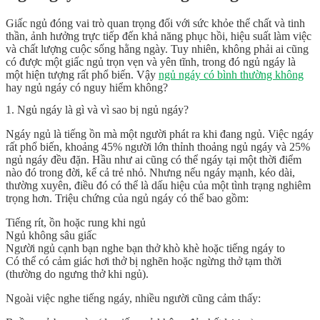
Giấc ngủ đóng vai trò quan trọng đối với sức khỏe thể chất và tinh
thần, ảnh hưởng trực tiếp đến khả năng phục hồi, hiệu suất làm việc
và chất lượng cuộc sống hằng ngày. Tuy nhiên, không phải ai cũng
có được một giấc ngủ trọn vẹn và yên tĩnh, trong đó ngủ ngáy là
một hiện tượng rất phổ biến. Vậy
ngủ ngáy có bình thường không
hay ngủ ngáy có nguy hiểm không?
1. Ngủ ngáy là gì và vì sao bị ngủ ngáy?
Ngáy ngủ là tiếng ồn mà một người phát ra khi đang ngủ. Việc ngáy
rất phổ biến, khoảng 45% người lớn thỉnh thoảng ngủ ngáy và 25%
ngủ ngáy đều đặn. Hầu như ai cũng có thể ngáy tại một thời điểm
nào đó trong đời, kể cả trẻ nhỏ. Nhưng nếu ngáy mạnh, kéo dài,
thường xuyên, điều đó có thể là dấu hiệu của một tình trạng nghiêm
trọng hơn. Triệu chứng của ngủ ngáy có thể bao gồm:
Tiếng rít, ồn hoặc rung khi ngủ
Ngủ không sâu giấc
Người ngủ cạnh bạn nghe bạn thở khò khè hoặc tiếng ngáy to
Có thể có cảm giác hơi thở bị nghẽn hoặc ngừng thở tạm thời
(thường do
ngưng thở khi ngủ
).
Ngoài việc nghe tiếng ngáy, nhiều người cũng cảm thấy: