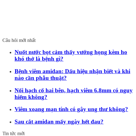
Câu hỏi mới nhất
Nuốt nước bọt cảm thấy vướng họng kèm ho
khó thở là bệnh gì?
Bệnh viêm amidan: Dấu hiệu nhận biết và khi
nào cần phẫu thuật?
Nổi hạch cổ hai bên, hạch viêm 6.8mm có nguy
hiểm không?
Viêm xoang mạn tính có gây ung thư không?
Sau cắt amidan mấy ngày hết đau?
Tin tức mới