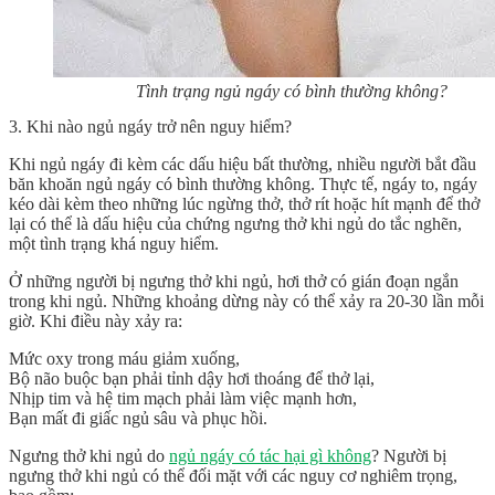
Tình trạng ngủ ngáy có bình thường không?
3. Khi nào ngủ ngáy trở nên nguy hiểm?
Khi ngủ ngáy đi kèm các dấu hiệu bất thường, nhiều người bắt đầu
băn khoăn
ngủ ngáy có bình thường không
. Thực tế, ngáy to, ngáy
kéo dài kèm theo những lúc ngừng thở, thở rít hoặc hít mạnh để thở
lại có thể là dấu hiệu của chứng ngưng thở khi ngủ do tắc nghẽn,
một tình trạng khá nguy hiểm.
Ở những người bị ngưng thở khi ngủ, hơi thở có gián đoạn ngắn
trong khi ngủ. Những khoảng dừng này có thể xảy ra 20-30 lần mỗi
giờ. Khi điều này xảy ra:
Mức oxy trong máu giảm xuống,
Bộ não buộc bạn phải tỉnh dậy hơi thoáng để thở lại,
Nhịp tim và hệ tim mạch phải làm việc mạnh hơn,
Bạn mất đi giấc ngủ sâu và phục hồi.
Ngưng thở khi ngủ
do
ngủ ngáy có tác hại gì không
?
Người bị
ngưng thở khi ngủ có thể đối mặt với các nguy cơ nghiêm trọng,