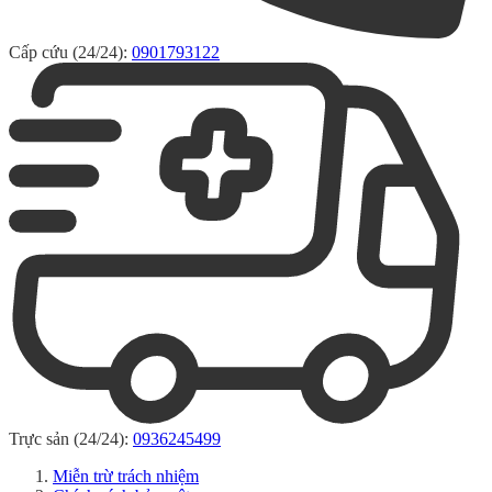
Cấp cứu (24/24):
0901793122
Trực sản (24/24):
0936245499
Miễn trừ trách nhiệm