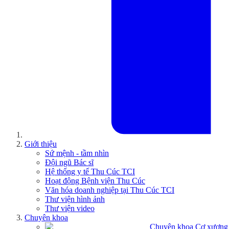
Giới thiệu
Sứ mệnh - tầm nhìn
Đội ngũ Bác sĩ
Hệ thống y tế Thu Cúc TCI
Hoạt động Bệnh viện Thu Cúc
Văn hóa doanh nghiệp tại Thu Cúc TCI
Thư viện hình ảnh
Thư viện video
Chuyên khoa
Chuyên khoa Cơ xương