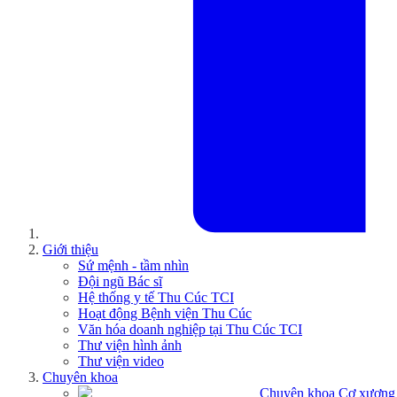
Giới thiệu
Sứ mệnh - tầm nhìn
Đội ngũ Bác sĩ
Hệ thống y tế Thu Cúc TCI
Hoạt động Bệnh viện Thu Cúc
Văn hóa doanh nghiệp tại Thu Cúc TCI
Thư viện hình ảnh
Thư viện video
Chuyên khoa
Chuyên khoa Cơ xương