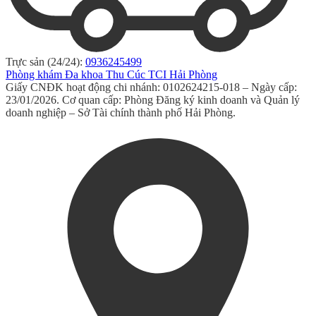
Trực sản (24/24):
0936245499
Phòng khám Đa khoa Thu Cúc TCI Hải Phòng
Giấy CNĐK hoạt động chi nhánh: 0102624215-018 – Ngày cấp:
23/01/2026. Cơ quan cấp: Phòng Đăng ký kinh doanh và Quản lý
doanh nghiệp – Sở Tài chính thành phố Hải Phòng.