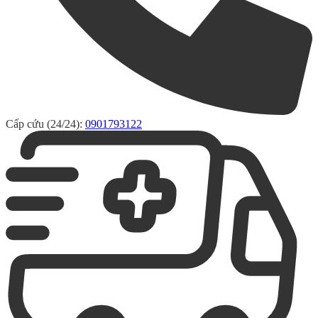
Cấp cứu (24/24):
0901793122