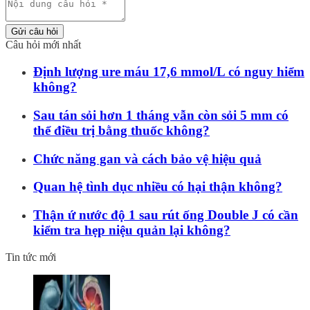
Gửi câu hỏi
Câu hỏi mới nhất
Định lượng ure máu 17,6 mmol/L có nguy hiểm
không?
Sau tán sỏi hơn 1 tháng vẫn còn sỏi 5 mm có
thể điều trị bằng thuốc không?
Chức năng gan và cách bảo vệ hiệu quả
Quan hệ tình dục nhiều có hại thận không?
Thận ứ nước độ 1 sau rút ống Double J có cần
kiểm tra hẹp niệu quản lại không?
Tin tức mới