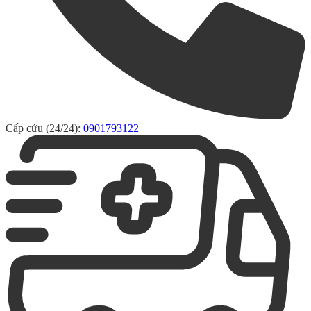
Cấp cứu (24/24):
0901793122