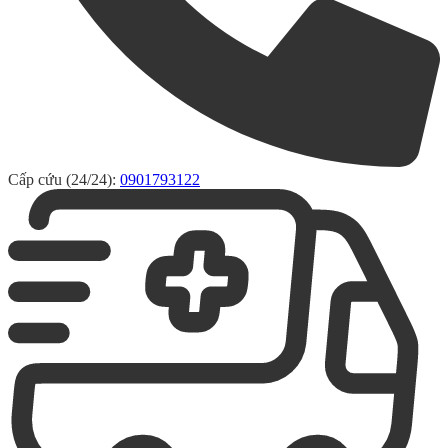
Cấp cứu (24/24):
0901793122