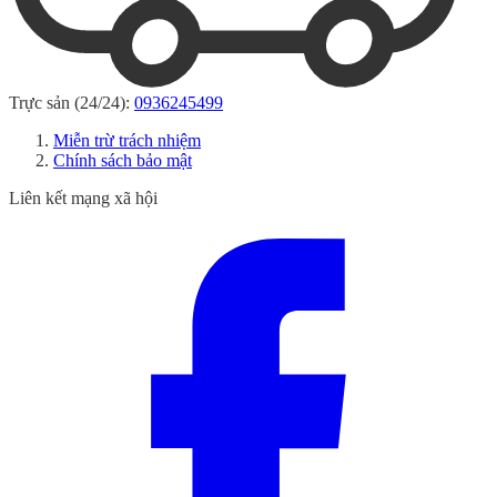
Trực sản (24/24):
0936245499
Miễn trừ trách nhiệm
Chính sách bảo mật
Liên kết mạng xã hội