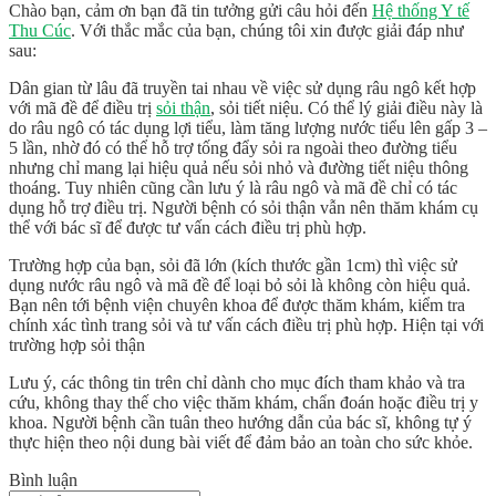
Chào bạn, cảm ơn bạn đã tin tưởng gửi câu hỏi đến
Hệ thống Y tế
Thu Cúc
. Với thắc mắc của bạn, chúng tôi xin được giải đáp như
sau:
Dân gian từ lâu đã truyền tai nhau về việc sử dụng râu ngô kết hợp
với mã đề để điều trị
sỏi thận
, sỏi tiết niệu. Có thể lý giải điều này là
do râu ngô có tác dụng lợi tiểu, làm tăng lượng nước tiểu lên gấp 3 –
5 lần, nhờ đó có thể hỗ trợ tống đẩy sỏi ra ngoài theo đường tiểu
nhưng chỉ mang lại hiệu quả nếu sỏi nhỏ và đường tiết niệu thông
thoáng. Tuy nhiên cũng cần lưu ý là râu ngô và mã đề chỉ có tác
dụng hỗ trợ điều trị. Người bệnh có sỏi thận vẫn nên thăm khám cụ
thể với bác sĩ để được tư vấn cách điều trị phù hợp.
Trường hợp của bạn, sỏi đã lớn (kích thước gần 1cm) thì việc sử
dụng nước râu ngô và mã đề để loại bỏ sỏi là không còn hiệu quả.
Bạn nên tới bệnh viện chuyên khoa để được thăm khám, kiểm tra
chính xác tình trang sỏi và tư vấn cách điều trị phù hợp. Hiện tại với
trường hợp sỏi thận
Lưu ý, các thông tin trên chỉ dành cho mục đích tham khảo và tra
cứu, không thay thế cho việc thăm khám, chẩn đoán hoặc điều trị y
khoa. Người bệnh cần tuân theo hướng dẫn của bác sĩ, không tự ý
thực hiện theo nội dung bài viết để đảm bảo an toàn cho sức khỏe.
Bình luận