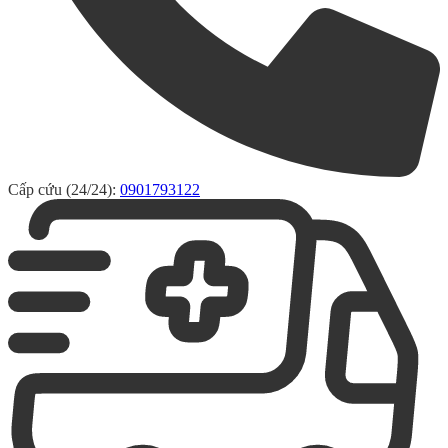
Cấp cứu (24/24):
0901793122