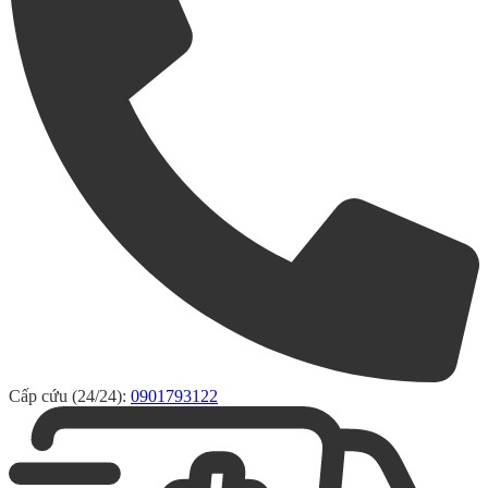
Cấp cứu (24/24):
0901793122