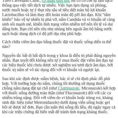
Theo Cleveland Clinic,
cơ quan sinh dục
nữ có cơ chế tự làm sạch
thông qua việc tiết dịch tự nhiên. Việc bạn lạm dụng xà phòng,
nước muối hoặc tự ý thụt rửa sâu sẽ tiêu diệt toàn bộ lợi khuẩn
Lactobacillus và làm thay đổi hoàn toàn
độ pH âm đạo
. Khi “tấm
khiên” bảo vệ tự nhiên bị phá vỡ,
nấm Candida
và
vi khuẩn
sẽ càng
sinh sôi mạnh mẽ, khiến tình trạng viêm nhiễm trở nên tồi tệ và dai
dẳng hơn. Bạn chỉ nên rửa nhẹ nhàng bên ngoài âm hộ bằng nước
sạch hoặc dung dịch có độ pH dịu nhẹ phù hợp.
Cách chữa viêm âm đạo bằng thuốc đặt và thuốc uống diễn ra thế
nào?
Nguyên tắc bất di bất dịch trong y khoa là điều trị phải đúng nguyên
nhân. Bạn tuyệt đối không nên tự ý mua
thuốc đặt viêm âm đạo
tại
các hiệu thuốc khi chưa được xét nghiệm soi tươi dịch âm đạo, bởi
thuốc trị nấm sẽ vô tác dụng đối với vi khuẩn và ngược lại.
Sau khi xác định được mầm bệnh, bác sĩ sẽ chỉ định phác đồ phù
hợp. Với trường hợp do nấm, chúng tôi thường sử dụng thuốc
chống nấm dạng đặt tại chỗ (như
Clotrimazole
, Miconazole) kết hợp
với thuốc uống đường toàn thân (như Fluconazole) đối với các ca
nhiễm trùng nặng. Đối với viêm do vi khuẩn hoặc trùng roi, kháng
sinh đặc hiệu (như Metronidazole) dưới dạng viên uống hoặc gel
bôi sẽ được kê đơn. Bạn cần tuân thủ uống đủ liều, đủ ngày ngay cả
khi các triệu chứng đã biến mất để tránh tình trạng kháng thuốc.