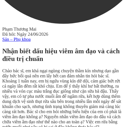
Phạm Thương Mai
Đã hỏi: Ngày 24/06/2026
Sản – Phụ khoa
Nhận biết dấu hiệu viêm âm đạo và cách
điều trị chuẩn
Chào bác sĩ, em khá ngại ngùng chuyện thầm kín nhưng dạo gần
đây bức bối quá nên em lấy hết can đảm nhắn tin hỏi bác sĩ.
Khoảng 1 tuần nay, em bị ngứa vùng kín dữ dội, cảm giác bứt rứt
cả ngày lẫn đêm rất khó chịu. Em để ý thấy khí hư bất thường, ra
nhiều và vón cục màu trắng đục giống như cặn sữa bã đậu. Thấy
vậy, em có tự pha nước muối ấm để ngâm rửa, kết hợp dùng thêm
dung dịch vệ sinh thụt rửa sâu bên trong nhiều lần mỗi ngày để sát
khuẩn cho sạch, nhưng tình trạng không thuyên giảm mà càng lúc
càng rát hơn. Bác sĩ cho em hỏi những biểu hiện của em có phải là
viêm âm đạo không ạ? Nguyên nhân viêm âm đạo do đâu và cách
chữa viêm âm đạo như thế nào cho an toàn ạ? Việc em rửa bằng
nước muối như vậy có bị sai ở đâu không thưa bác sĩ?