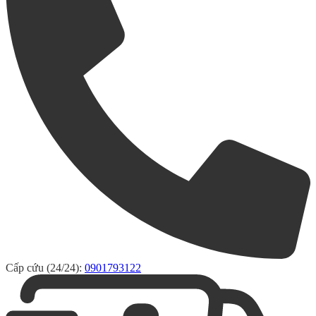
Cấp cứu (24/24):
0901793122