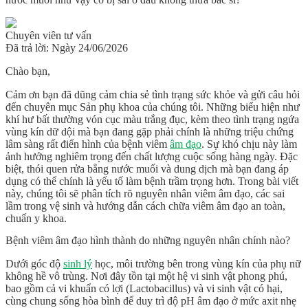
Chuyên viên tư vấn
Đã trả lời: Ngày 24/06/2026
Chào bạn,
Cảm ơn bạn đã dũng cảm chia sẻ tình trạng sức khỏe và gửi câu hỏi
đến chuyên mục Sản phụ khoa của chúng tôi. Những biểu hiện như
khí hư bất thường
vón cục màu trắng đục, kèm theo tình trạng
ngứa
vùng kín
dữ dội mà bạn đang gặp phải chính là những triệu chứng
lâm sàng rất điển hình của bệnh
viêm
âm đạo
. Sự khó chịu này làm
ảnh hưởng nghiêm trọng đến chất lượng cuộc sống hàng ngày. Đặc
biệt, thói quen rửa bằng nước muối và dung dịch mà bạn đang áp
dụng có thể chính là yếu tố làm bệnh trầm trọng hơn. Trong bài viết
này, chúng tôi sẽ phân tích rõ
nguyên nhân viêm âm đạo
, các sai
lầm trong vệ sinh và hướng dẫn
cách chữa viêm âm đạo
an toàn,
chuẩn y khoa.
Bệnh viêm âm đạo hình thành do những nguyên nhân chính nào?
Dưới góc độ
sinh lý
học, môi trường bên trong vùng kín của phụ nữ
không hề vô trùng. Nơi đây tồn tại một hệ vi sinh vật phong phú,
bao gồm cả vi khuẩn có lợi (Lactobacillus) và vi sinh vật có hại,
cùng chung sống hòa bình để duy trì
độ pH âm đạo
ở mức axit nhẹ