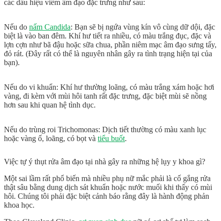
các
dấu hiệu viêm âm đạo
đặc trưng như sau:
Nếu do
nấm Candida
:
Bạn sẽ bị
ngứa vùng kín
vô cùng dữ dội, đặc
biệt là vào ban đêm. Khí hư tiết ra nhiều, có màu trắng đục, đặc và
lợn cợn như bã đậu hoặc sữa chua, phần
niêm mạc âm đạo
sưng tấy,
đỏ rát. (Đây rất có thể là nguyên nhân gây ra tình trạng hiện tại của
bạn).
Nếu do vi khuẩn:
Khí hư thường loãng, có màu trắng xám hoặc hơi
vàng, đi kèm với
mùi hôi tanh
rất đặc trưng, đặc biệt mùi sẽ nồng
hơn sau khi quan hệ tình dục.
Nếu do trùng roi Trichomonas:
Dịch tiết thường có màu xanh lục
hoặc vàng ố, loãng, có bọt và
tiểu buốt
.
Việc tự ý thụt rửa âm đạo tại nhà gây ra những hệ lụy y khoa gì?
Một sai lầm rất phổ biến mà nhiều phụ nữ mắc phải là cố gắng rửa
thật sâu bằng dung dịch sát khuẩn hoặc nước muối khi thấy có mùi
hôi. Chúng tôi phải đặc biệt cảnh báo rằng đây là hành động phản
khoa học.