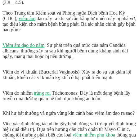
(3.8 – 4.5).
Theo Trung tâm Kiểm soát và Phòng ngừa Dịch bệnh Hoa Kỳ
(CDC),
viêm âm
đạo
xảy ra khi sự cân bằng tự nhiên này bị phá vỡ,
tạo điều kiện cho mầm bệnh bùng phát. Ba tác nhân chính gây bệnh
bao gồm:
Viêm âm đạo do nấm
:
Sự phát triển quá mức của
nấm Candida
albicans, thường xảy ra sau khi người bệnh dùng kháng sinh dài
ngày, mang thai hoặc bị tiểu đường.
Viêm do
vi khuẩn
(Bacterial Vaginosis): Xảy ra do sự sụt giảm lợi
khuẩn, khiến các vi khuẩn kỵ khí có hại phát triển mạnh.
Viêm do nhiễm
trùng roi
Trichomonas
: Đây là một dạng bệnh lây
truyền qua đường quan hệ tình dục không an toàn.
Khí hư bất thường và ngứa vùng kín cảnh báo viêm âm đạo ra sao?
Việc xác định đúng tác nhân gây bệnh đóng vai trò quyết định trong
hiệu quả điều trị. Dựa trên hướng dẫn chẩn đoán từ Mayo Clinic,
chúng tôi thường phân biệt các loại
viêm nhiễm phụ khoa
thông qua