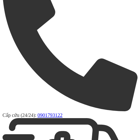
Cấp cứu (24/24):
0901793122