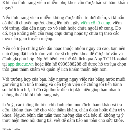
Khi nào tình trạng viêm nhiễm phụ khoa cần được bác sĩ thăm khám
ngay?
Nếu tình trạng viêm nhiễm không được điều trị dứt điểm, vi khuẩn
có thể di chuyển ngược dòng lên trên, gây
viêm cổ tử cung
, viêm
vòi trứng, dẫn đến nguy cơ vô sinh hoặc chửa ngoài tử cung. Do
đó, bạn không nên cắn răng chịu đựng hoặc tự chữa trị theo các
mẹo dân gian truyền miệng.
Nếu có triệu chứng kéo dài hoặc thuộc nhóm nguy cơ cao, bạn nên
chủ động đặt lịch khám với bác sĩ chuyên khoa để được tư vấn và
đánh giá phù hợp. Người bệnh có thể đặt lịch qua
App TCI Hospital
tại
app.thucuc.vn
hoặc liên hệ
0936388288
để được hỗ trợ lựa chọn
thời gian thăm khám và quản lý lịch khám thuận tiện hơn.
Với trường hợp của bạn, hãy ngưng ngay việc rửa bằng nước muối,
giữ vùng kín khô thoáng và đến bệnh viện để chúng tôi tiến hành
soi tươi khí hư, từ đó cấp thuốc điều trị đặc hiệu giúp bạn nhanh
chóng thoát khỏi tình trạng này.
Lưu ý, các thông tin trên chỉ dành cho mục đích tham khảo và tra
cứu, không thay thế cho việc thăm khám, chẩn đoán hoặc điều trị y
khoa. Người bệnh cần tuân theo hướng dẫn của bác sĩ, không tự ý
thực hiện theo nội dung bài viết để đảm bảo an toàn cho sức khỏe.