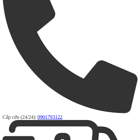
Cấp cứu (24/24):
0901793122