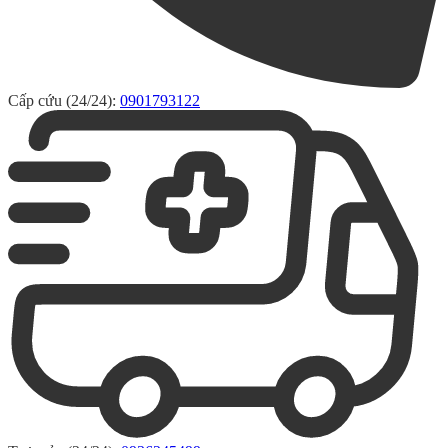
Cấp cứu (24/24):
0901793122