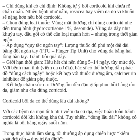
–
Chỉ dùng khi có chỉ định
: Không tự ý bôi corticoid khi chưa rõ
chẩn đoán. Nhiều bệnh như nấm, rosacea hay viêm da do vi khuẩn
sẽ
nặng hơn
nếu bôi corticoid.
–
Chọn đúng loại thuốc
: Vùng mặt thường chỉ dùng corticoid
nhẹ
đến trung bình
(hydrocortisone 1%, desonide). Vùng da dày như
khuỷu tay, đầu gối có thể cần loại mạnh hơn – nhưng trong thời gian
ngắn.
–
Áp dụng “quy tắc ngón tay”
: Lượng thuốc đủ phủ một dải dài
bằng đốt ngón tay (FTU – Finger Tip Unit) cho vùng da bằng hai
lòng bàn tay. Tránh bôi quá dày.
–
Giới hạn thời gian
: Hầu hết chỉ nên dùng
5–14 ngày
, tùy mức độ.
Với bệnh mạn tính (viêm da cơ địa), bác sĩ có thể hướng dẫn phác
đồ “dùng cách ngày” hoặc kết hợp với thuốc dưỡng ẩm, calcineurin
inhibitor để giảm phụ thuộc.
–
Kết hợp chăm sóc da
: Dưỡng ẩm đều đặn giúp phục hồi hàng rào
da, giảm nhu cầu dùng corticoid.
Corticoid bôi da có thể dùng lâu dài không?
Với các bệnh da mạn tính như
viêm da cơ địa
, việc hoàn toàn tránh
corticoid đôi khi không khả thi. Tuy nhiên, “dùng lâu dài” không có
nghĩa là bôi hàng ngày suốt năm.
Trong thực hành lâm sàng, tôi thường áp dụng chiến lược
“kiểm
soát đợt cấp – duy trì ổn định”
: