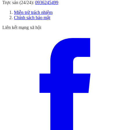
Trực sản (24/24):
0936245499
Miễn trừ trách nhiệm
Chính sách bảo mật
Liên kết mạng xã hội