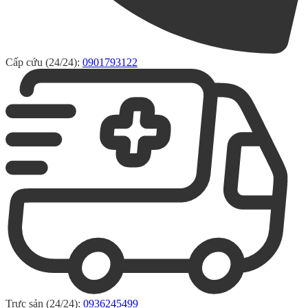
Cấp cứu (24/24):
0901793122
Trực sản (24/24):
0936245499