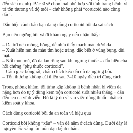
đến siêu mạnh). Bác sĩ sẽ chọn loại phù hợp với tình trạng bệnh, vị
trí tổn thương và độ tuổi – chứ không phải “corticoid nào cũng
độc”.
Dấu hiệu cảnh báo bạn đang dùng corticoid bôi da sai cách
Bạn nên ngừng bôi và đi khám ngay nếu nhận thấy:
– Da trở nên
mỏng, bóng
, dễ nhìn thấy mạch máu dưới da.
– Xuất hiện
rạn da màu tím hoặc trắng
, đặc biệt ở vùng bụng, đùi,
mặt.
–
Nổi mụn mủ, đỏ da lan rộng
sau khi ngưng thuốc – dấu hiệu của
hội chứng “phụ thuộc corticoid”.
– Cảm giác
bỏng rát, châm chích
kéo dài dù đã ngưng bôi.
– Tổn thương
không cải thiện sau 7–10 ngày
điều trị đúng cách.
Trong phòng khám, tôi từng gặp không ít bệnh nhân bị viêm da
nặng hơn do tự ý dùng kem trộn corticoid suốt nhiều tháng – dẫn
đến teo da vĩnh viễn. Đó là lý do vì sao việc dùng thuốc phải có
kiểm soát y khoa.
Cách dùng corticoid bôi da an toàn và hiệu quả
Corticoid bôi không “xấu” – vấn đề nằm ở cách dùng. Dưới đây là
nguyên tắc vàng tôi luôn dặn bệnh nhân: