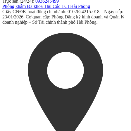
Trực sản (24/24):
0936245499
Phòng khám Đa khoa Thu Cúc TCI Hải Phòng
Giấy CNĐK hoạt động chi nhánh: 0102624215-018 – Ngày cấp:
23/01/2026. Cơ quan cấp: Phòng Đăng ký kinh doanh và Quản lý
doanh nghiệp – Sở Tài chính thành phố Hải Phòng.