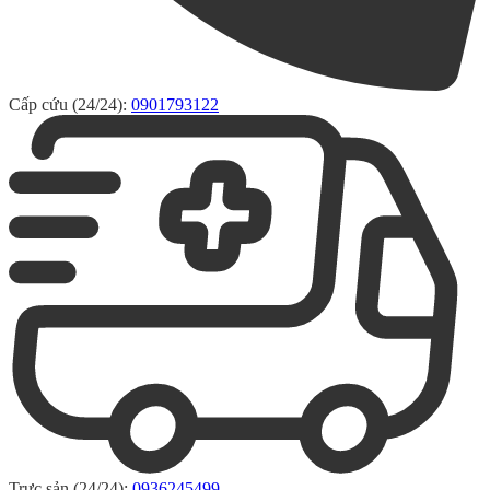
Cấp cứu (24/24):
0901793122
Trực sản (24/24):
0936245499