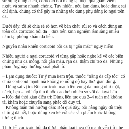
sử dụng đúng cách, corticoid bôi mang lại hiệu quả giảm viêm,
ngứa và sưng nhanh chóng. Tuy nhiên, nếu lạm dụng hoặc dùng sai
chỉ định, chúng có thể gây ra những tác dụng phụ đáng lo ngại trên
da.
Dưới đây, tôi sẽ chia sẻ rõ hơn về bản chất, rủi ro và cách dùng an
toàn của corticoid bôi da – dựa trên kinh nghiệm lâm sàng nhiều
năm tại phòng khám da liễu.
Nguyên nhân khiến corticoid bôi da bị “gắn mác” nguy hiểm
Nhiều người e ngại corticoid vì từng gặp hoặc nghe kể về các biến
chứng như da mỏng, nổi gân máu, rạn da, thậm chí teo da. Những
phản ứng này thường xuất phát từ:
–
Lạm dụng thuốc
: Tự ý mua kem trộn, thuốc “trắng da cấp tốc” có
chứa corticoid mạnh mà không rõ nồng độ hay thời gian dùng.
–
Dùng sai vị trí
: Bôi corticoid mạnh lên vùng da mỏng như mặt,
nách, bẹn – nơi hấp thu thuốc cao hơn nhiều so với da tay/chân.
–
Kéo dài thời gian điều trị
: Dùng liên tục quá 2–4 tuần mà không
tái khám hoặc chuyển sang phác đồ duy trì.
–
Không tuân thủ hướng dẫn
: Bôi quá dày, bôi hàng ngày dù triệu
chứng đã hết, hoặc dùng xen kẽ với các sản phẩm khác không
tương thích.
Thực tế, corticoid bôi da được phân loại theo
độ mạnh yếu
(từ nhẹ