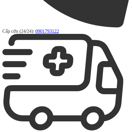
Cấp cứu (24/24):
0901793122