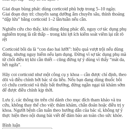
Giai đoạn bùng phát: dùng corticoid phù hợp trong 5–10 ngày.
Giai đoạn duy trì: chuyển sang dưỡng ẩm chuyên sâu, thỉnh thoảng
“dập lửa” bằng corticoid 1–2 lần/tuần nếu cần.
Nghiên cứu cho thấy, khi dùng đúng phác đồ, nguy cơ tác dụng phụ
nghiêm trọng là
rất thấp
– trong khi lợi ích kiểm soát viêm lại rất rõ
rệt
Corticoid bôi da là “con dao hai lưỡi”: hiệu quả vượt trội nếu dùng
đúng, nhưng nguy hiểm nếu lạm dụng. Đừng vì sợ tác dụng phụ mà
từ chối điều trị khi cần thiết – cũng đừng tự ý dùng vì thấy “mát da,
hết ngứa”.
Hãy coi corticoid như một công cụ y khoa – cần được
chỉ định, theo
dõi và điều chỉnh
bởi bác sĩ da liễu. Nếu bạn đang dùng thuốc bôi
có chứa corticoid và thấy bất thường, đừng ngần ngại tái khám sớm
để được điều chỉnh kịp thời.
Lưu ý, các thông tin trên chỉ dành cho mục đích tham khảo và tra
cứu, không thay thế cho việc thăm khám, chẩn đoán hoặc điều trị y
khoa. Người bệnh cần tuân theo hướng dẫn của bác sĩ, không tự ý
thực hiện theo nội dung bài viết để đảm bảo an toàn cho sức khỏe.
Bình luận