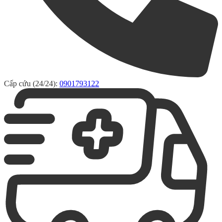
Cấp cứu (24/24):
0901793122