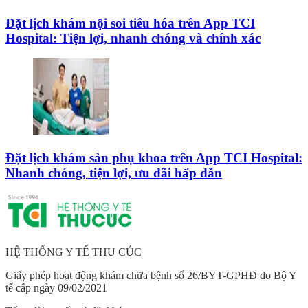
Đặt lịch khám nội soi tiêu hóa trên App TCI
Hospital: Tiện lợi, nhanh chóng và chính xác
Đặt lịch khám sản phụ khoa trên App TCI Hospital:
Nhanh chóng, tiện lợi, ưu đãi hấp dẫn
HỆ THỐNG Y TẾ THU CÚC
Giấy phép hoạt động khám chữa bệnh số 26/BYT-GPHĐ do Bộ Y
tế cấp ngày 09/02/2021