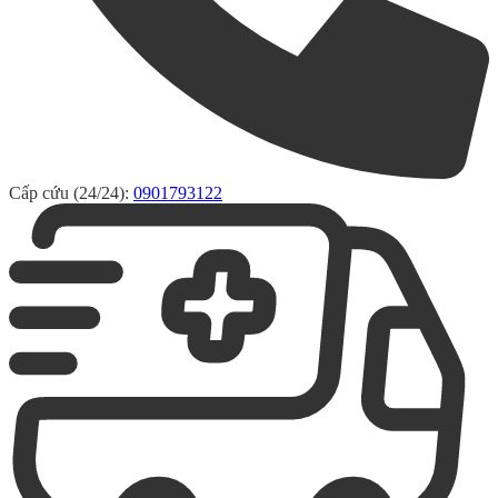
Cấp cứu (24/24):
0901793122