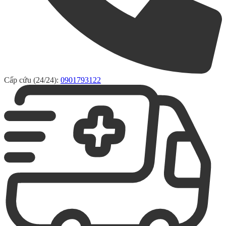
Cấp cứu (24/24):
0901793122