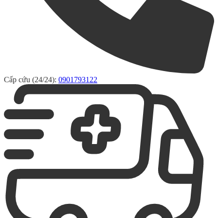
Cấp cứu (24/24):
0901793122