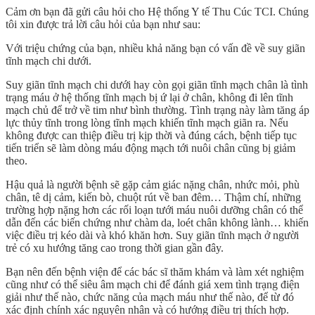
Cảm ơn bạn đã gửi câu hỏi cho Hệ thống Y tế Thu Cúc TCI. Chúng
tôi xin được trả lời câu hỏi của bạn như sau:
Với triệu chứng của bạn, nhiều khả năng bạn có vấn đề về suy giãn
tĩnh mạch chi dưới.
Suy giãn tĩnh mạch chi dưới hay còn gọi giãn tĩnh mạch chân là tình
trạng máu ở hệ thống tĩnh mạch bị ứ lại ở chân, không đi lên tĩnh
mạch chủ để trở về tim như bình thường. Tình trạng này làm tăng áp
lực thủy tĩnh trong lòng tĩnh mạch khiến tĩnh mạch giãn ra. Nếu
không được can thiệp điều trị kịp thời và đúng cách, bệnh tiếp tục
tiến triển sẽ làm dòng máu động mạch tới nuôi chân cũng bị giảm
theo.
Hậu quả là người bệnh sẽ gặp cảm giác nặng chân, nhức mỏi, phù
chân, tê dị cảm, kiến bò, chuột rút về ban đêm… Thậm chí, những
trường hợp nặng hơn các rối loạn tưới máu nuôi dưỡng chân có thể
dẫn đến các biến chứng như chàm da, loét chân không lành… khiến
việc điều trị kéo dài và khó khăn hơn. Suy giãn tĩnh mạch ở người
trẻ có xu hướng tăng cao trong thời gian gần đây.
Bạn nên đến bệnh viện để các bác sĩ thăm khám và làm xét nghiệm
cũng như có thể siêu âm mạch chi để đánh giá xem tình trạng điện
giải như thế nào, chức năng của mạch máu như thế nào, để từ đó
xác định chính xác nguyên nhân và có hướng điều trị thích hợp.