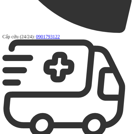
Cấp cứu (24/24):
0901793122