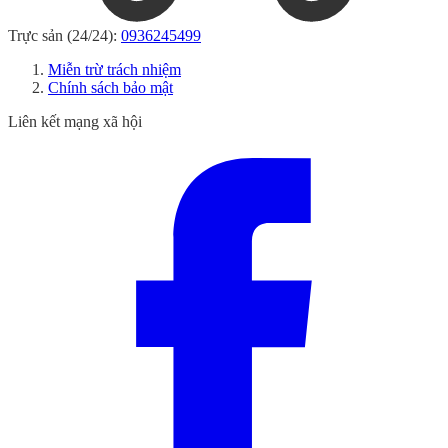
Trực sản (24/24):
0936245499
Miễn trừ trách nhiệm
Chính sách bảo mật
Liên kết mạng xã hội