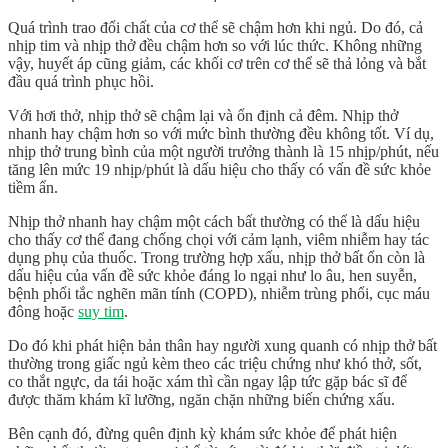
Quá trình trao đổi chất của cơ thể sẽ chậm hơn khi ngủ. Do đó, cả
nhịp tim và nhịp thở đều chậm hơn so với lúc thức. Không những
vậy, huyết áp cũng giảm, các khối cơ trên cơ thể sẽ thả lỏng và bắt
đầu quá trình phục hồi.
Với hơi thở, nhịp thở sẽ chậm lại và ổn định cả đêm. Nhịp thở
nhanh hay chậm hơn so với mức bình thường đều không tốt. Ví dụ,
nhịp thở trung bình của một người trưởng thành là 15 nhịp/phút, nếu
tăng lên mức 19 nhịp/phút là dấu hiệu cho thấy có vấn đề sức khỏe
tiềm ẩn.
Nhịp thở nhanh hay chậm một cách bất thường có thể là dấu hiệu
cho thấy cơ thể đang chống chọi với cảm lạnh, viêm nhiễm hay tác
dụng phụ của thuốc. Trong trường hợp xấu, nhịp thở bất ổn còn là
dấu hiệu của vấn đề sức khỏe đáng lo ngại như lo âu, hen suyễn,
bệnh phổi tắc nghẽn mãn tính (COPD), nhiễm trùng phổi, cục máu
đông hoặc
suy tim
.
Do đó khi phát hiện bản thân hay người xung quanh có nhịp thở bất
thường trong giấc ngủ kèm theo các triệu chứng như khó thở, sốt,
co thắt ngực, da tái hoặc xám thì cần ngay lập tức gặp bác sĩ để
được thăm khám kĩ lưỡng, ngăn chặn những biến chứng xấu.
Bên cạnh đó, đừng quên định kỳ khám sức khỏe để phát hiện