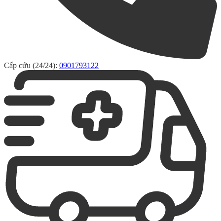
Cấp cứu (24/24):
0901793122