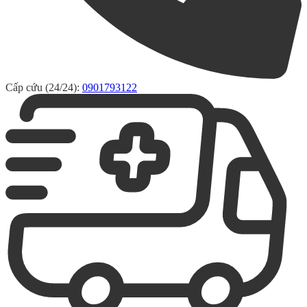
Cấp cứu (24/24):
0901793122