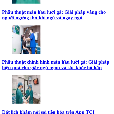
Phẫu thuật màn hầu lưỡi gà: Giải pháp vàng cho
người ngưng thở khi ngủ và ngáy ngủ
Phẫu thuật chỉnh hình màn hầu lưỡi gà: Giải pháp
hiệu quả cho giấc ngủ ngon và sức khỏe hô hấp
Đặt lịch khám nội soi tiêu hóa trên App TCI