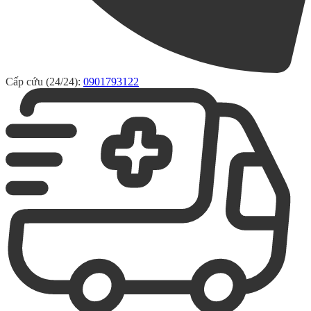
Cấp cứu (24/24):
0901793122