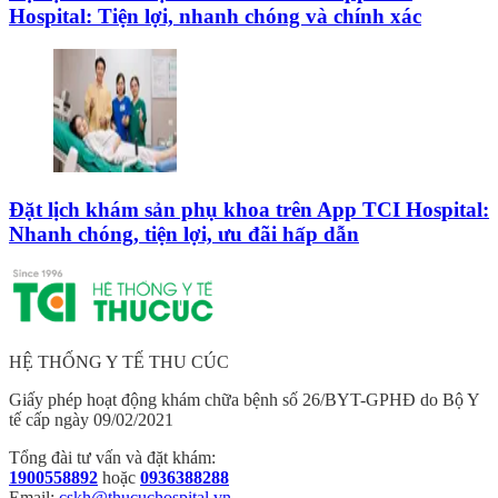
Hospital: Tiện lợi, nhanh chóng và chính xác
Đặt lịch khám sản phụ khoa trên App TCI Hospital:
Nhanh chóng, tiện lợi, ưu đãi hấp dẫn
HỆ THỐNG Y TẾ THU CÚC
Giấy phép hoạt động khám chữa bệnh số 26/BYT-GPHĐ do Bộ Y
tế cấp ngày 09/02/2021
Tổng đài tư vấn và đặt khám:
1900558892
hoặc
0936388288
Email:
cskh@thucuchospital.vn