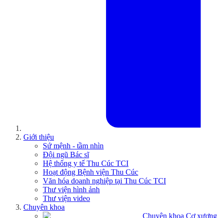
Giới thiệu
Sứ mệnh - tầm nhìn
Đội ngũ Bác sĩ
Hệ thống y tế Thu Cúc TCI
Hoạt động Bệnh viện Thu Cúc
Văn hóa doanh nghiệp tại Thu Cúc TCI
Thư viện hình ảnh
Thư viện video
Chuyên khoa
Chuyên khoa Cơ xương