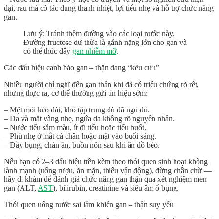
đại, rau má có tác dụng thanh nhiệt, lợi tiểu nhẹ và hỗ trợ chức năng
gan.
Lưu ý: Tránh thêm đường vào các loại nước này.
Đường fructose dư thừa là gánh nặng lớn cho gan và
có thể thúc đẩy
gan nhiễm mỡ
.
Các dấu hiệu cảnh báo gan – thận đang “kêu cứu”
Nhiều người chỉ nghĩ đến gan thận khi đã có triệu chứng rõ rệt,
nhưng thực ra, cơ thể thường gửi tín hiệu sớm:
– Mệt mỏi kéo dài, khó tập trung dù đã ngủ đủ.
– Da và mắt vàng nhẹ, ngứa da không rõ nguyên nhân.
– Nước tiểu sẫm màu, ít đi tiểu hoặc tiểu buốt.
– Phù nhẹ ở mắt cá chân hoặc mặt vào buổi sáng.
– Đầy bụng, chán ăn, buồn nôn sau khi ăn đồ béo.
Nếu bạn có 2–3 dấu hiệu trên kèm theo thói quen sinh hoạt không
lành mạnh (uống rượu, ăn mặn, thiếu vận động), đừng chần chừ —
hãy đi khám để đánh giá chức năng gan thận qua xét nghiệm men
gan (ALT,
AST
), bilirubin, creatinine và siêu âm ổ bụng.
Thói quen uống nước sai lầm khiến gan – thận suy yếu