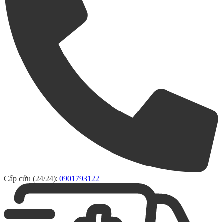
Cấp cứu (24/24):
0901793122