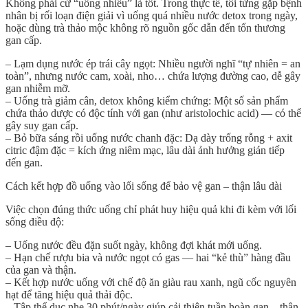
Không phải cứ “uống nhiều” là tốt. Trong thực tế, tôi từng gặp bệnh
nhân bị rối loạn điện giải vì uống quá nhiều nước detox trong ngày,
hoặc dùng trà thảo mộc không rõ nguồn gốc dẫn đến tổn thương
gan cấp.
–
Lạm dụng nước ép trái cây ngọt
: Nhiều người nghĩ “tự nhiên = an
toàn”, nhưng nước cam, xoài, nho… chứa lượng đường cao, dễ gây
gan nhiễm mỡ.
–
Uống trà giảm cân, detox không kiểm chứng
: Một số sản phẩm
chứa thảo dược có độc tính với gan (như aristolochic acid) — có thể
gây suy gan cấp.
–
Bỏ bữa sáng rồi uống nước chanh đặc
: Dạ dày trống rỗng + axit
citric đậm đặc = kích ứng niêm mạc, lâu dài ảnh hưởng gián tiếp
đến gan.
Cách kết hợp đồ uống vào lối sống để bảo vệ gan – thận lâu dài
Việc chọn đúng thức uống chỉ phát huy hiệu quả khi đi kèm với lối
sống điều độ:
–
Uống nước đều đặn suốt ngày
, không đợi khát mới uống.
–
Hạn chế rượu bia và nước ngọt có gas
— hai “kẻ thù” hàng đầu
của gan và thận.
–
Kết hợp nước uống với chế độ ăn giàu rau xanh, ngũ cốc nguyên
hạt
để tăng hiệu quả thải độc.
–
Tập thể dục nhẹ 30 phút/ngày
giúp cải thiện tuần hoàn gan – thận,