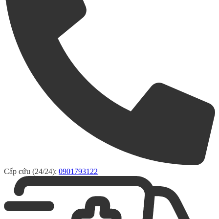
Cấp cứu (24/24):
0901793122