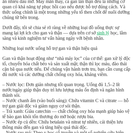
ăn nhiều dầu mỡ. May mắn thay, cả gan lẫn thận đều là những cơ
quan có khả năng tự phục hồi cao nếu được hỗ trợ đúng cách. Và
thức uống chính là một trong những yếu tố then chốt để nuôi dưỡng
chúng từ bên trong.
Dưới đây, tôi sẽ chia sẻ rõ ràng về những loại đồ uống thực sự
mang lại lợi ích cho gan và thận — dựa trên cơ sở
sinh lý
học, lâm
sàng và kinh nghiệm tư vấn hàng ngày với bệnh nhân.
Những loại nước uống hỗ trợ gan và thận hiệu quả
Gan và thận hoạt động như “nhà máy lọc” của cơ thể: gan xử lý độc
tố, chuyển hóa chất béo và sản xuất mật; thận thì lọc máu, đào thải
cặn bã qua nước tiểu. Để chúng vận hành trơn tru, bạn cần cung cấp
đủ nước và các dưỡng chất chống oxy hóa, kháng viêm.
–
Nước lọc
: Đơn giản nhưng tối quan trọng. Uống đủ 1,5–2 lít
nước/ngày giúp thận duy trì lưu lượng máu ổn định và ngăn hình
thành sỏi.
–
Nước chanh ấm (vào buổi sáng)
: Chứa vitamin C và citrate — hỗ
trợ gan giải độc và giảm nguy cơ sỏi thận.
–
Trà xanh
: Giàu catechin — chất chống oxy hóa mạnh giúp bảo vệ
tế bào gan khỏi tổn thương do mỡ hoặc rượu bia.
–
Nước ép củ dền
: Chứa betalain và nitrat tự nhiên, cải thiện lưu
thông máu đến gan và tăng hiệu quả thải độc.
–
Nước rau má
: Theo y học cổ truyền và một số nghiên cứu hiện