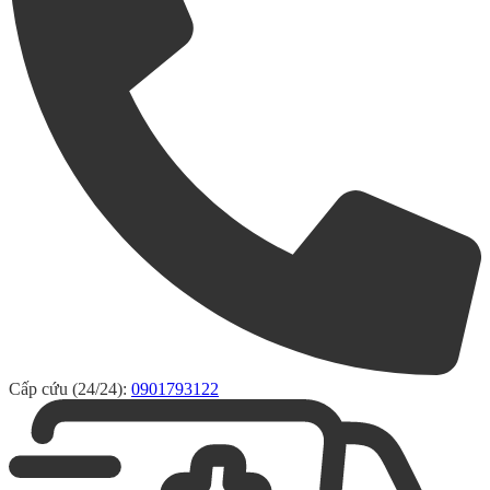
Cấp cứu (24/24):
0901793122