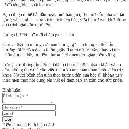
từ đó tăng hiệu suất lọc máu.
Bạn cũng có thể bắt đầu ngày mới bằng một ly nước ấm pha vài lát
gừng và chanh — vừa kích thích tiêu hóa, vừa hỗ trợ gan khởi động
quá trình giải độc tự nhiên.
Đừng chờ “bệnh” mới chăm gan – thận
Gan và thận là những cơ quan “im lặng” — chúng có thể tổn
thương tới 70% mà vẫn không gây đau rõ rệt. Vì vậy, thay vì tìm
“thần dược”, hãy ưu tiên những thói quen đơn giản, bền vững.
Lưu ý, các thông tin trên chỉ dành cho mục đích tham khảo và tra
cứu, không thay thế cho việc thăm khám, chẩn đoán hoặc điều trị y
khoa. Người bệnh cần tuân theo hướng dẫn của bác sĩ, không tự ý
thực hiện theo nội dung bài viết để đảm bảo an toàn cho sức khỏe.
Bình luận
Gửi
Hiện chưa có bình luận nào!