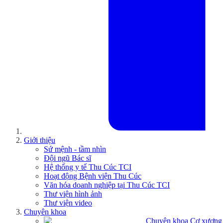
Giới thiệu
Sứ mệnh - tầm nhìn
Đội ngũ Bác sĩ
Hệ thống y tế Thu Cúc TCI
Hoạt động Bệnh viện Thu Cúc
Văn hóa doanh nghiệp tại Thu Cúc TCI
Thư viện hình ảnh
Thư viện video
Chuyên khoa
Chuyên khoa Cơ xương