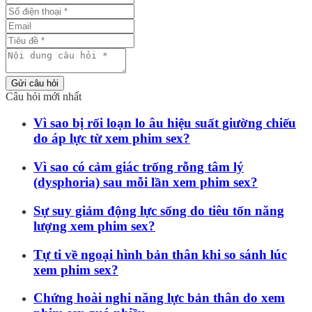
Gửi câu hỏi
Câu hỏi mới nhất
Vì sao bị rối loạn lo âu hiệu suất giường chiếu
do áp lực từ xem phim sex?
Vì sao có cảm giác trống rỗng tâm lý
(dysphoria) sau mỗi lần xem phim sex?
Sự suy giảm động lực sống do tiêu tốn năng
lượng xem phim sex?
Tự ti về ngoại hình bản thân khi so sánh lúc
xem phim sex?
Chứng hoài nghi năng lực bản thân do xem