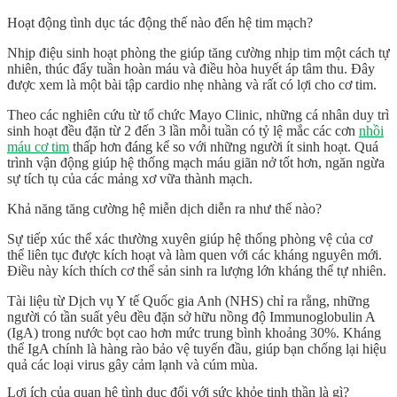
Hoạt động tình dục tác động thế nào đến hệ tim mạch?
Nhịp điệu sinh hoạt phòng the giúp tăng cường nhịp tim một cách tự
nhiên, thúc đẩy tuần hoàn máu và điều hòa huyết áp tâm thu. Đây
được xem là một bài tập cardio nhẹ nhàng và rất có lợi cho cơ tim.
Theo các nghiên cứu từ tổ chức
Mayo Clinic
, những cá nhân duy trì
sinh hoạt đều đặn từ 2 đến 3 lần mỗi tuần có tỷ lệ mắc các cơn
nhồi
máu cơ tim
thấp hơn đáng kể so với những người ít sinh hoạt. Quá
trình vận động giúp hệ thống mạch máu giãn nở tốt hơn, ngăn ngừa
sự tích tụ của các mảng xơ vữa thành mạch.
Khả năng tăng cường hệ miễn dịch diễn ra như thế nào?
Sự tiếp xúc thể xác thường xuyên giúp hệ thống phòng vệ của cơ
thể liên tục được kích hoạt và làm quen với các kháng nguyên mới.
Điều này kích thích cơ thể sản sinh ra lượng lớn kháng thể tự nhiên.
Tài liệu từ Dịch vụ Y tế Quốc gia Anh (
NHS
) chỉ ra rằng, những
người có tần suất yêu đều đặn sở hữu nồng độ Immunoglobulin A
(IgA) trong nước bọt cao hơn mức trung bình khoảng 30%. Kháng
thể IgA chính là hàng rào bảo vệ tuyến đầu, giúp bạn chống lại hiệu
quả các loại virus gây cảm lạnh và cúm mùa.
Lợi ích của quan hệ tình dục đối với sức khỏe tinh thần là gì?