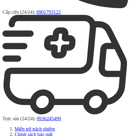
Cấp cứu (24/24):
0901793122
Trực sản (24/24):
0936245499
Miễn trừ trách nhiệm
Chính sách bảo mật