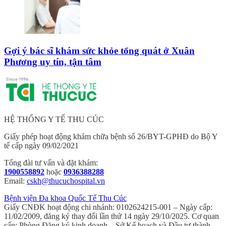
Gợi ý bác sĩ khám sức khỏe tổng quát ở Xuân
Phương uy tín, tận tâm
HỆ THỐNG Y TẾ THU CÚC
Giấy phép hoạt động khám chữa bệnh số 26/BYT-GPHĐ do Bộ Y
tế cấp ngày 09/02/2021
Tổng đài tư vấn và đặt khám:
1900558892
hoặc
0936388288
Email:
cskh@thucuchospital.vn
Bệnh viện Đa khoa Quốc Tế Thu Cúc
Giấy CNĐK hoạt động chi nhánh: 0102624215-001 – Ngày cấp:
11/02/2009, đăng ký thay đổi lần thứ 14 ngày 29/10/2025. Cơ quan
cấp: Phòng Đăng ký kinh doanh – Sở Kế hoạch và Đầu tư thành