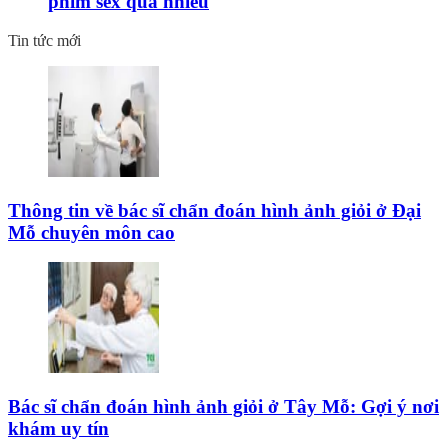
phim sex quá nhiều
Tin tức mới
Thông tin về bác sĩ chẩn đoán hình ảnh giỏi ở Đại
Mỗ chuyên môn cao
Bác sĩ chẩn đoán hình ảnh giỏi ở Tây Mỗ: Gợi ý nơi
khám uy tín