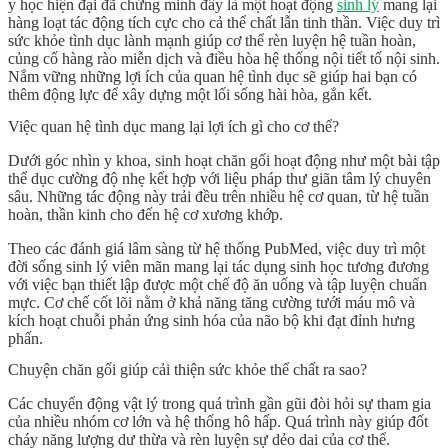
y học hiện đại đã chứng minh đây là một hoạt động
sinh lý
mang lại
hàng loạt tác động tích cực cho cả thể chất lẫn tinh thần. Việc duy trì
sức khỏe tình dục
lành mạnh giúp cơ thể rèn luyện hệ tuần hoàn,
củng cố hàng rào miễn dịch và điều hòa hệ thống nội tiết tố nội sinh.
Nắm vững những
lợi ích của quan hệ tình dục
sẽ giúp hai bạn có
thêm động lực để xây dựng một lối sống hài hòa, gắn kết.
Việc quan hệ tình dục mang lại lợi ích gì cho cơ thể?
Dưới góc nhìn y khoa, sinh hoạt chăn gối hoạt động như một bài tập
thể dục cường độ nhẹ kết hợp với liệu pháp thư giãn tâm lý chuyên
sâu. Những tác động này trải đều trên nhiều hệ cơ quan, từ hệ tuần
hoàn, thần kinh cho đến hệ cơ xương khớp.
Theo các đánh giá lâm sàng từ hệ thống
PubMed
, việc duy trì một
đời sống sinh lý viên mãn mang lại tác dụng sinh học tương đương
với việc bạn thiết lập được một chế độ ăn uống và tập luyện chuẩn
mực. Cơ chế cốt lõi nằm ở khả năng tăng cường tưới máu mô và
kích hoạt chuỗi phản ứng sinh hóa của não bộ khi đạt đỉnh hưng
phấn.
Chuyện chăn gối giúp cải thiện sức khỏe thể chất ra sao?
Các chuyển động vật lý trong quá trình gần gũi đòi hỏi sự tham gia
của nhiều nhóm cơ lớn và hệ thống hô hấp. Quá trình này giúp đốt
cháy năng lượng dư thừa và rèn luyện sự dẻo dai của cơ thể.