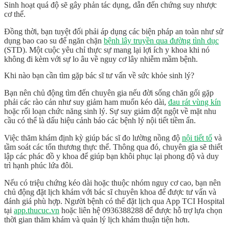
Sinh hoạt quá độ sẽ gây phản tác dụng, dẫn đến chứng
suy nhược
cơ thể
.
Đồng thời, bạn tuyệt đối phải áp dụng các
biện pháp an toàn
như sử
dụng bao cao su để ngăn chặn
bệnh lây truyền qua đường tình dục
(
STD
). Một cuộc yêu chỉ thực sự mang lại lợi ích y khoa khi nó
không đi kèm với sự lo âu về nguy cơ lây nhiễm mầm bệnh.
Khi nào bạn cần tìm gặp bác sĩ tư vấn về sức khỏe sinh lý?
Bạn nên chủ động tìm đến chuyên gia nếu đời sống chăn gối gặp
phải các rào cản như suy giảm ham muốn kéo dài,
đau rát vùng kín
hoặc rối loạn chức năng sinh lý. Sự suy giảm đột ngột về mặt nhu
cầu có thể là dấu hiệu cảnh báo các bệnh lý nội tiết tiềm ẩn.
Việc thăm khám định kỳ giúp bác sĩ đo lường nồng độ
nội tiết tố
và
tầm soát các tổn thương thực thể. Thông qua đó, chuyên gia sẽ thiết
lập các phác đồ y khoa để giúp bạn khôi phục lại phong độ và duy
trì hạnh phúc lứa đôi.
Nếu có triệu chứng kéo dài hoặc thuộc nhóm nguy cơ cao, bạn nên
chủ động đặt lịch khám với bác sĩ chuyên khoa để được tư vấn và
đánh giá phù hợp. Người bệnh có thể đặt lịch qua
App TCI Hospital
tại
app.thucuc.vn
hoặc liên hệ
0936388288
để được hỗ trợ lựa chọn
thời gian thăm khám và quản lý lịch khám thuận tiện hơn.