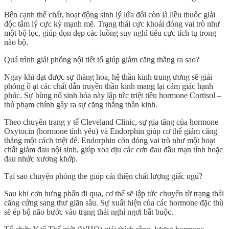
Bên cạnh thể chất, hoạt động sinh lý lứa đôi còn là liều thuốc giải
độc tâm lý cực kỳ mạnh mẽ. Trạng thái cực khoái đóng vai trò như
một bộ lọc, giúp dọn dẹp các luồng suy nghĩ tiêu cực tích tụ trong
não bộ.
Quá trình giải phóng nội tiết tố giúp giảm căng thẳng ra sao?
Ngay khi đạt được sự thăng hoa, hệ thần kinh trung ương sẽ giải
phóng ồ ạt các chất dẫn truyền thần kinh mang lại cảm giác hạnh
phúc. Sự bùng nổ sinh hóa này lập tức triệt tiêu hormone Cortisol –
thủ phạm chính gây ra sự căng thẳng thần kinh.
Theo chuyên trang y tế
Cleveland Clinic
, sự gia tăng của hormone
Oxytocin
(hormone tình yêu) và
Endorphin
giúp cơ thể
giảm căng
thẳng
một cách triệt để.
Endorphin
còn đóng vai trò như một hoạt
chất giảm đau nội sinh, giúp xoa dịu các cơn đau đầu mạn tính hoặc
đau nhức xương khớp.
Tại sao chuyện phòng the giúp cải thiện chất lượng giấc ngủ?
Sau khi cơn hưng phấn đi qua, cơ thể sẽ lập tức chuyển từ trạng thái
căng cứng sang thư giãn sâu. Sự xuất hiện của các hormone đặc thù
sẽ ép bộ não bước vào trạng thái nghỉ ngơi bắt buộc.