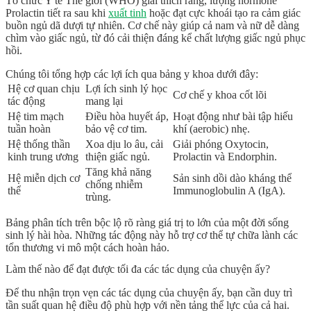
Tổ chức Y tế Thế giới (
WHO
) giải thích rằng, lượng hormone
Prolactin tiết ra sau khi
xuất tinh
hoặc đạt cực khoái tạo ra cảm giác
buồn ngủ dã dượi tự nhiên. Cơ chế này giúp cả nam và nữ dễ dàng
chìm vào giấc ngủ, từ đó cải thiện đáng kể
chất lượng giấc ngủ
phục
hồi.
Chúng tôi tổng hợp các lợi ích qua bảng y khoa dưới đây:
Hệ cơ quan chịu
Lợi ích sinh lý học
Cơ chế y khoa cốt lõi
tác động
mang lại
Hệ tim mạch
Điều hòa huyết áp,
Hoạt động như bài tập hiếu
tuần hoàn
bảo vệ cơ tim.
khí (aerobic) nhẹ.
Hệ thống thần
Xoa dịu lo âu, cải
Giải phóng
Oxytocin
,
kinh trung ương
thiện giấc ngủ.
Prolactin và
Endorphin
.
Tăng khả năng
Hệ miễn dịch
cơ
Sản sinh dồi dào kháng thể
chống nhiễm
thể
Immunoglobulin A (IgA).
trùng.
Bảng phân tích trên bộc lộ rõ ràng giá trị to lớn của một đời sống
sinh lý hài hòa. Những tác động này hỗ trợ cơ thể tự chữa lành các
tổn thương vi mô một cách hoàn hảo.
Làm thế nào để đạt được tối đa các tác dụng của chuyện ấy?
Để thu nhận trọn vẹn các
tác dụng của chuyện ấy
, bạn cần duy trì
tần suất quan hệ điều độ
phù hợp với nền tảng thể lực của cả hai.