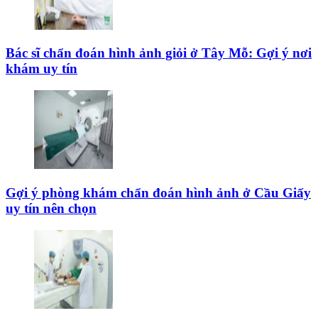
Bác sĩ chẩn đoán hình ảnh giỏi ở Tây Mỗ: Gợi ý nơi
khám uy tín
Gợi ý phòng khám chẩn đoán hình ảnh ở Cầu Giấy
uy tín nên chọn