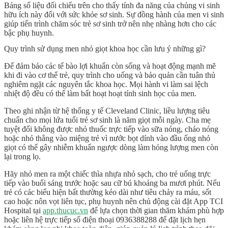
Bảng số liệu đối chiếu trên cho thấy tính đa năng của chủng vi sinh
hữu ích này đối với sức khỏe sơ sinh. Sự đồng hành của men vi sinh
giúp tiến trình
chăm sóc trẻ sơ sinh
trở nên nhẹ nhàng hơn cho các
bậc phụ huynh.
Quy trình sử dụng men nhỏ giọt khoa học cần lưu ý những gì?
Để đảm bảo các tế bào lợi khuẩn còn sống và hoạt động mạnh mẽ
khi đi vào cơ thể trẻ, quy trình cho uống và bảo quản cần tuân thủ
nghiêm ngặt các nguyên tắc khoa học. Mọi hành vi làm sai lệch
nhiệt độ đều có thể làm bất hoạt hoạt tính sinh học của men.
Theo ghi nhận từ hệ thống y tế Cleveland Clinic, liều lượng tiêu
chuẩn cho mọi lứa tuổi trẻ sơ sinh là năm giọt mỗi ngày. Cha mẹ
tuyệt đối không được nhỏ thuốc trực tiếp vào sữa nóng, cháo nóng
hoặc nhỏ thẳng vào miệng trẻ vì nước bọt dính vào đầu ống nhỏ
giọt có thể gây nhiễm khuẩn ngược dòng làm hỏng lượng men còn
lại trong lọ.
Hãy nhỏ men ra một chiếc thìa nhựa nhỏ sạch, cho trẻ uống trực
tiếp vào buổi sáng trước hoặc sau cữ bú khoảng ba mươi phút. Nếu
trẻ có các biểu hiện bất thường kéo dài như tiêu chảy ra máu, sốt
cao hoặc nôn vọt liên tục, phụ huynh nên chủ động cài đặt
App TCI
Hospital tại
app.thucuc.vn
để lựa chọn thời gian thăm khám phù hợp
hoặc liên hệ trực tiếp số điện thoại
0936388288
để đặt lịch hẹn