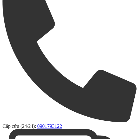
Cấp cứu (24/24):
0901793122