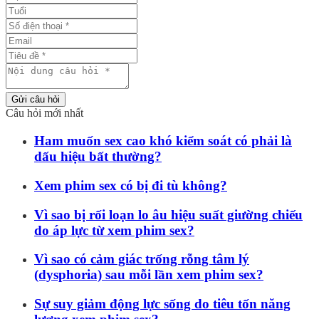
Gửi câu hỏi
Câu hỏi mới nhất
Ham muốn sex cao khó kiểm soát có phải là
dấu hiệu bất thường?
Xem phim sex có bị đi tù không?
Vì sao bị rối loạn lo âu hiệu suất giường chiếu
do áp lực từ xem phim sex?
Vì sao có cảm giác trống rỗng tâm lý
(dysphoria) sau mỗi lần xem phim sex?
Sự suy giảm động lực sống do tiêu tốn năng