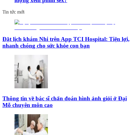
lượng xem phim sex?
Tin tức mới
Đặt lịch khám Nhi trên App TCI Hospital: Tiện lợi,
nhanh chóng cho sức khỏe con bạn
Thông tin về bác sĩ chẩn đoán hình ảnh giỏi ở Đại
Mỗ chuyên môn cao