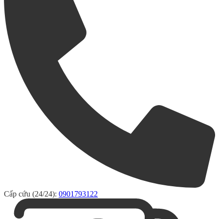
Cấp cứu (24/24):
0901793122