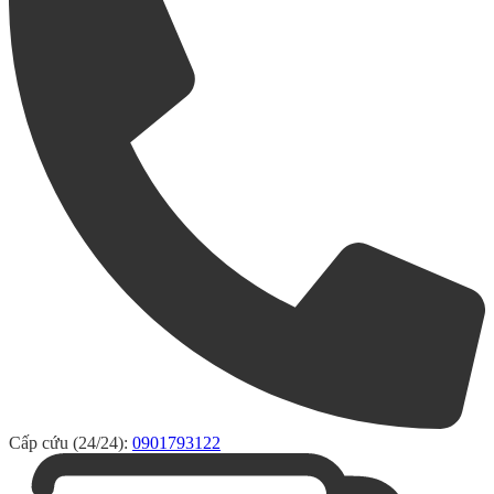
Cấp cứu (24/24):
0901793122