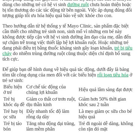
dùng cho những trẻ có
hệ vi sinh
đường ruột
chưa hoàn thiện hoặc
bị tổn thương do các tác động từ bên ngoài. Việc áp dụng đúng đối
tượng giúp tối ưu hóa hiệu quả bảo vệ sức khỏe cho con.
Theo hướng dẫn từ hệ thống y tế Mayo Clinic, sản phẩm đặc biệt
cần thiết cho những trẻ sinh non, sinh mổ vì những em bé này
không được tiếp cận với hệ vi sinh đường âm đạo của mẹ, dẫn đến
sự chậm trễ trong việc thiết lập hệ lợi khuẩn ruột. Hoặc những trẻ
đang phải điều trị bằng thuốc kháng sinh gây loạn khuẩn,
trẻ bị tiêu
chảy
do
nhiễm trùng đường ruột
cũng thuộc diện chỉ định bổ sung
tích cực.
Để giúp bạn dễ hình dung về hiệu quả tác động, dưới đây là bảng
tóm tắt công dụng của men đối với các biểu hiện
rối loạn tiêu hóa
ở
trẻ sơ sinh
:
Biểu hiện
Cơ chế tác động của
Hiệu quả lâm sàng đạt được
ở trẻ
chủng lợi khuẩn
Trẻ bị
Giảm co thắt cơ trơn ruột,
Giảm hơn 50% thời gian
khóc dạ đề
dịu thần kinh
khóc sau 2 tuần
Trẻ hay bị
Đẩy nhanh tốc độ làm
Là
mẹo giảm ọc sữa cho bé
ọc sữa
rỗng dạ dày
hiệu quả
Trẻ bị táo
Tăng nhu động đại tràng,
Trẻ đi ngoài dễ dàng, không
bón
làm mềm phân
còn rặn đỏ mặt