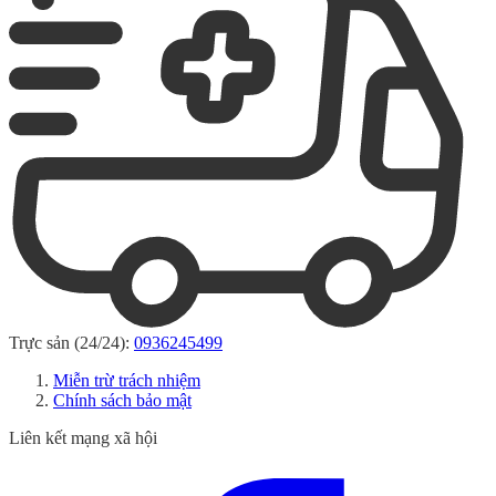
Trực sản (24/24):
0936245499
Miễn trừ trách nhiệm
Chính sách bảo mật
Liên kết mạng xã hội