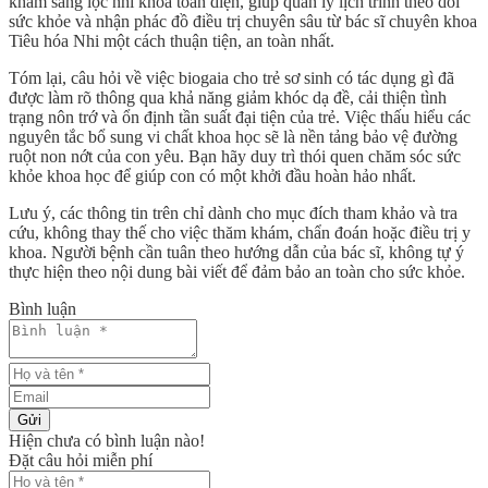
khám sàng lọc nhi khoa
toàn diện, giúp quản lý lịch trình theo dõi
sức khỏe và nhận phác đồ điều trị chuyên sâu từ bác sĩ chuyên khoa
Tiêu hóa Nhi một cách thuận tiện, an toàn nhất.
Tóm lại, câu hỏi về việc
biogaia cho trẻ sơ sinh có tác dụng gì
đã
được làm rõ thông qua khả năng giảm khóc dạ đề, cải thiện tình
trạng nôn trớ và ổn định tần suất đại tiện của trẻ. Việc thấu hiểu các
nguyên tắc bổ sung vi chất khoa học sẽ là nền tảng bảo vệ đường
ruột non nớt của con yêu. Bạn hãy duy trì thói quen chăm sóc sức
khỏe khoa học để giúp con có một khởi đầu hoàn hảo nhất.
Lưu ý, các thông tin trên chỉ dành cho mục đích tham khảo và tra
cứu, không thay thế cho việc thăm khám, chẩn đoán hoặc điều trị y
khoa. Người bệnh cần tuân theo hướng dẫn của bác sĩ, không tự ý
thực hiện theo nội dung bài viết để đảm bảo an toàn cho sức khỏe.
Bình luận
Gửi
Hiện chưa có bình luận nào!
Đặt câu hỏi miễn phí