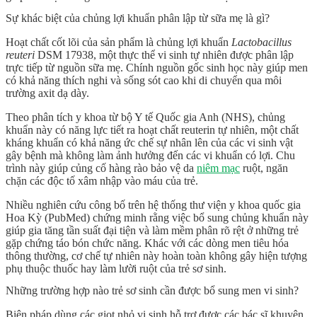
Sự khác biệt của chủng lợi khuẩn phân lập từ sữa mẹ là gì?
Hoạt chất cốt lõi của sản phẩm là chủng lợi khuẩn
Lactobacillus
reuteri
DSM 17938, một thực thể vi sinh tự nhiên được phân lập
trực tiếp từ nguồn sữa mẹ. Chính nguồn gốc sinh học này giúp men
có khả năng thích nghi và sống sót cao khi di chuyển qua môi
trường axit dạ dày.
Theo phân tích y khoa từ bộ Y tế Quốc gia Anh (NHS), chủng
khuẩn này có năng lực tiết ra hoạt chất reuterin tự nhiên, một chất
kháng khuẩn có khả năng ức chế sự nhân lên của các vi sinh vật
gây bệnh mà không làm ảnh hưởng đến các vi khuẩn có lợi. Chu
trình này giúp củng cố
hàng rào bảo vệ da
niêm mạc
ruột, ngăn
chặn các độc tố xâm nhập vào máu của trẻ.
Nhiều nghiên cứu công bố trên hệ thống thư viện y khoa quốc gia
Hoa Kỳ (PubMed) chứng minh rằng việc bổ sung chủng khuẩn này
giúp gia tăng tần suất đại tiện và làm mềm phân rõ rệt ở những trẻ
gặp chứng
táo bón chức năng
. Khác với các dòng men tiêu hóa
thông thường, cơ chế tự nhiên này hoàn toàn không gây hiện tượng
phụ thuộc thuốc hay làm lười ruột của trẻ sơ sinh.
Những trường hợp nào trẻ sơ sinh cần được bổ sung men vi sinh?
Biện pháp dùng các giọt nhỏ vi sinh hỗ trợ được các bác sĩ khuyên