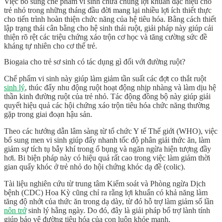
Việc bổ sung chế phẩm vi sinh chứa chủng lợi khuẩn đặc hiệu cho
trẻ nhỏ trong những tháng đầu đời mang lại nhiều lợi ích thiết thực
cho tiến trình hoàn thiện chức năng của hệ tiêu hóa. Bằng cách thiết
lập trạng thái cân bằng cho hệ sinh thái ruột, giải pháp này giúp cải
thiện rõ rệt các triệu chứng xáo trộn cơ học và tăng cường sức đề
kháng tự nhiên cho cơ thể trẻ.
Biogaia cho trẻ sơ sinh có tác dụng gì đối với đường ruột?
Chế phẩm vi sinh này giúp làm giảm tần suất các đợt co thắt ruột
sinh lý
, thúc đẩy nhu động ruột hoạt động nhịp nhàng và làm dịu hệ
thần kinh đường ruột của trẻ nhỏ. Tác động đồng bộ này giúp giải
quyết hiệu quả các hội chứng xáo trộn tiêu hóa chức năng thường
gặp trong giai đoạn hậu sản.
Theo các hướng dẫn lâm sàng từ tổ chức Y tế Thế giới (WHO), việc
bổ sung
men vi sinh
giúp đẩy nhanh tốc độ phân giải thức ăn, làm
giảm sự tích tụ bẫy khí trong ổ bụng và ngăn ngừa hiện tượng đầy
hơi. Bi biện pháp này có hiệu quả rất cao trong việc làm giảm thời
gian
quấy khóc ở trẻ nhỏ
do hội chứng
khóc dạ đề
(colic).
Tài liệu nghiên cứu từ trung tâm Kiểm soát và Phòng ngừa Dịch
bệnh (CDC) Hoa Kỳ cũng chỉ ra rằng lợi khuẩn có khả năng làm
tăng độ nhớt của thức ăn trong dạ dày, từ đó hỗ trợ làm giảm số lần
nôn trớ
sinh lý
hằng ngày. Do đó, đây là giải pháp bổ trợ lành tính
giúp bảo vệ đường tiêu hóa của con luôn khỏe mạnh.