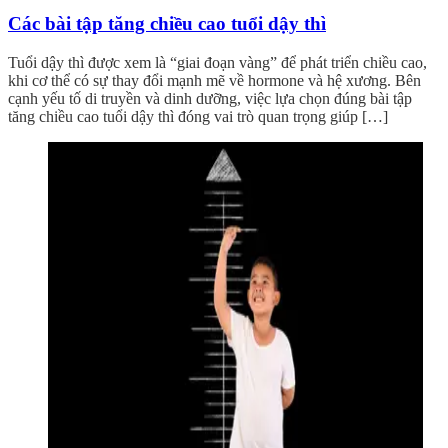
Các bài tập tăng chiều cao tuổi dậy thì
Tuổi dậy thì được xem là “giai đoạn vàng” để phát triển chiều cao,
khi cơ thể có sự thay đổi mạnh mẽ về hormone và hệ xương. Bên
cạnh yếu tố di truyền và dinh dưỡng, việc lựa chọn đúng bài tập
tăng chiều cao tuổi dậy thì đóng vai trò quan trọng giúp […]