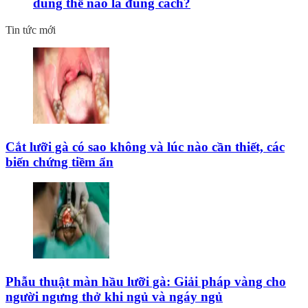
dùng thế nào là đúng cách?
Tin tức mới
Cắt lưỡi gà có sao không và lúc nào cần thiết, các
biến chứng tiềm ẩn
Phẫu thuật màn hầu lưỡi gà: Giải pháp vàng cho
người ngưng thở khi ngủ và ngáy ngủ