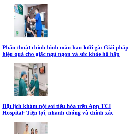
Phẫu thuật chỉnh hình màn hầu lưỡi gà: Giải pháp
hiệu quả cho giấc ngủ ngon và sức khỏe hô hấp
Đặt lịch khám nội soi tiêu hóa trên App TCI
Hospital: Tiện lợi, nhanh chóng và chính xác