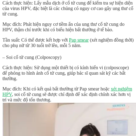
Cách thực hiện: Lấy mẫu dịch ở cổ tử cung để kiểm tra sự hiện diện
của virus HPV, đặc biệt là các chủng có nguy cơ cao gây ung thư cổ
tử cung.
Mục đích: Phát hiện nguy cơ tiềm ẩn của ung thư cổ tử cung do
HPV, thậm chí trước khi có biểu hiện bất thường ở tế bào.
Tần suất: Có thể được kết hợp với
Pap smear
(xét nghiệm đồng thời)
cho phụ nữ từ 30 tuổi trở lên, mỗi 5 năm.
– Soi cổ tử cung (Colposcopy)
Cách thực hiện: Sử dụng một thiết bị có kính hiển vi (colposcope)
để phóng to hình ảnh cổ tử cung, giúp bác sĩ quan sát kỹ các bất
thường.
Mục đích: Khi có kết quả bất thường từ Pap smear hoặc
xét nghiệm
HPV
, soi cổ tử cung sẽ được chỉ định để xác định chính xác hơn vị
trí và mức độ tổn thương.