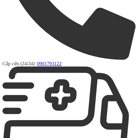
Cấp cứu (24/24):
0901793122