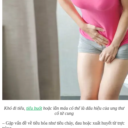
Khó đi tiểu,
tiểu buốt
hoặc lẫn máu có thể là dấu hiệu của ung thư
cổ tử cung
– Gặp vấn đề về tiêu hóa như tiêu chảy, đau hoặc xuất huyết từ trực