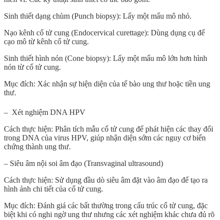
Sinh thiết dạng chùm (Punch biopsy): Lấy một mẩu mô nhỏ.
Nạo kênh cổ tử cung (Endocervical curettage): Dùng dụng cụ để
cạo mô từ kênh cổ tử cung.
Sinh thiết hình nón (Cone biopsy): Lấy một mẩu mô lớn hơn hình
nón từ cổ tử cung.
Mục đích: Xác nhận sự hiện diện của tế bào ung thư hoặc tiền ung
thư.
– Xét nghiệm DNA HPV
Cách thực hiện: Phân tích mẫu cổ tử cung để phát hiện các thay đổi
trong DNA của virus HPV, giúp nhận diện sớm các nguy cơ biến
chứng thành ung thư.
– Siêu âm nội soi âm đạo (Transvaginal ultrasound)
Cách thực hiện: Sử dụng đầu dò siêu âm đặt vào âm đạo để tạo ra
hình ảnh chi tiết của cổ tử cung.
Mục đích: Đánh giá các bất thường trong cấu trúc cổ tử cung, đặc
biệt khi có nghi ngờ ung thư nhưng các xét nghiệm khác chưa đủ rõ