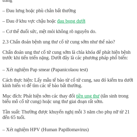
tràng
– Đau lưng hoặc phù chân bất thường
– Đau ở khu vực chậu hoặc
đau bụng dưới
– Cơ thể đuối sức, mệt mỏi không rõ nguyên do.
2.3 Chẩn đoán bệnh ung thư cổ tử cung sớm như thế nào?
Chẩn đoán ung thư cổ tử cung sớm là chìa khóa để phát hiện bệnh
trước khi tiến triển nặng. Dưới đây là các phương pháp phổ biến:
– Xét nghiệm Pap smear (Papanicolaou test)
Cách thực hiện: Lấy mẫu tế bào từ cổ tử cung, sau đó kiểm tra dưới
kính hiển vi để tìm các tế bào bất thường.
Mục đích: Phát hiện sớm các thay đổi
tiền ung thư
(tân sinh trong
biểu mô cổ tử cung) hoặc ung thư giai đoạn rất sớm.
Tần suất: Thường được khuyến nghị mỗi 3 năm cho phụ nữ từ 21
đến 65 tuổi.
– Xét nghiệm HPV (Human Papillomavirus)