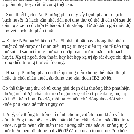
2 phần phụ hoặc cắt tử cung triệt căn.
– Sinh thiết hạch cửa: Phương pháp này lấy bệnh phẩm từ hạch
bạch huyết từ hạch gần nhất đến nơi ung thư có thể di căn tới sau đó
đánh giá xem có chứa tế bào ác tính không. Từ đó đánh giá mức độ
nạo vét hạch khi phẫu thuật.
– Xạ trị: Nếu người bệnh từ chối phẫu thuật hay không thể phẫu
thuật có thể được chỉ định điều trị xạ trị hoặc điều trị khi tế bào ung
thư sót lại sau mổ, ung thư xâm nhập mạch máu hoặc hạch bạch
huyết. Xạ trị ngoài đơn thuần hay kết hợp xạ trị áp sát được chỉ định
trong điều trị ung thư cổ tử cung.
– Hóa trị: Phương pháp có thể áp dụng nếu không thể phẫu thuật
hoặc từ chối phẫu thuật, áp dụng cho giai đoạn IB2 trở lên.
Có thể thấy
ung thư cổ tử cung giai đoạn đầu
thường khó phát hiện
nhưng nếu được chẩn đoán sớm giúp việc điều trị dễ dàng, hiệu quả
và ít tốn kém hơn. Do đó, mỗi người nên chủ động theo dõi sức
khỏe phụ khoa để tránh nguy cơ.
Lưu ý, các thông tin trên chỉ dành cho mục đích tham khảo và tra
cứu, không thay thế cho việc thăm khám, chẩn đoán hoặc điều trị y
khoa. Người bệnh cần tuân theo hướng dẫn của bác sĩ, không tự ý
thực hiện theo nội dung bài viết để đảm bảo an toàn cho sức khỏe.