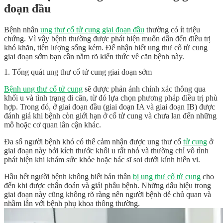
đoạn đầu
Bệnh nhân
ung thư cổ tử cung giai đoạn đầu
thường có ít triệu
chứng. Vì vậy bệnh thường được phát hiện muốn dẫn đến điều trị
khó khăn, tiên lượng sống kém. Để nhận biết ung thư cổ tử cung
giai đoạn sớm bạn cần nắm rõ kiến thức về căn bệnh này.
1. Tổng quát ung thư cổ tử cung giai đoạn sớm
Bệnh ung thư cổ tử cung
sẽ được phản ánh chính xác thông qua
khối u và tình trạng di căn, từ đó lựa chọn phương pháp điều trị phù
hợp. Trong đó, ở giai đoạn đầu (giai đoạn IA và giai đoạn IB) được
đánh giá khi bệnh còn giới hạn ở cổ tử cung và chưa lan đến những
mô hoặc cơ quan lân cận khác.
Đa số người bệnh khó có thể cảm nhận được ung thư cổ
tử cung
ở
giai đoạn này bởi kích thước khối u rất nhỏ và thường chỉ vô tình
phát hiện khi khám sức khỏe hoặc bác sĩ soi dưới kính hiển vi.
Hầu hết người bệnh không biết bản thân
bị ung thư cổ tử cung
cho
đến khi được chẩn đoán và giải phẫu bệnh. Những dấu hiệu trong
giai đoạn này cũng không rõ ràng nên người bệnh dễ chủ quan và
nhầm lẫn với bệnh phụ khoa thông thường.