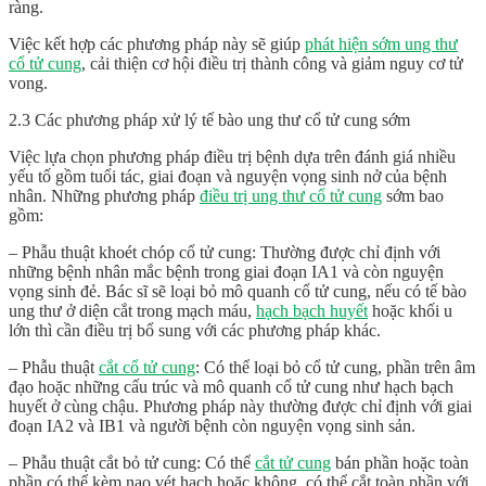
ràng.
Việc kết hợp các phương pháp này sẽ giúp
phát hiện sớm ung thư
cổ tử cung
, cải thiện cơ hội điều trị thành công và giảm nguy cơ tử
vong.
2.3 Các phương pháp xử lý tế bào ung thư cổ tử cung sớm
Việc lựa chọn phương pháp điều trị bệnh dựa trên đánh giá nhiều
yếu tố gồm tuổi tác, giai đoạn và nguyện vọng sinh nở của bệnh
nhân. Những phương pháp
điều trị ung thư cổ tử cung
sớm bao
gồm:
– Phẫu thuật khoét chóp cổ tử cung: Thường được chỉ định với
những bệnh nhân mắc bệnh trong giai đoạn IA1 và còn nguyện
vọng sinh đẻ. Bác sĩ sẽ loại bỏ mô quanh cổ tử cung, nếu có tế bào
ung thư ở diện cắt trong mạch máu,
hạch bạch huyết
hoặc khối u
lớn thì cần điều trị bổ sung với các phương pháp khác.
– Phẫu thuật
cắt cổ tử cung
: Có thể loại bỏ cổ tử cung, phần trên âm
đạo hoặc những cấu trúc và mô quanh cổ tử cung như hạch bạch
huyết ở cùng chậu. Phương pháp này thường được chỉ định với giai
đoạn IA2 và IB1 và người bệnh còn nguyện vọng sinh sản.
– Phẫu thuật cắt bỏ tử cung: Có thể
cắt tử cung
bán phần hoặc toàn
phần có thể kèm nạo vét hạch hoặc không, có thể cắt toàn phần với