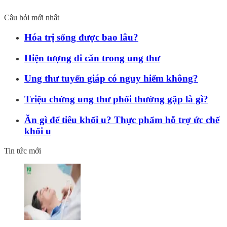
Câu hỏi mới nhất
Hóa trị sống được bao lâu?
Hiện tượng di căn trong ung thư
Ung thư tuyến giáp có nguy hiểm không?
Triệu chứng ung thư phổi thường gặp là gì?
Ăn gì để tiêu khối u? Thực phẩm hỗ trợ ức chế
khối u
Tin tức mới