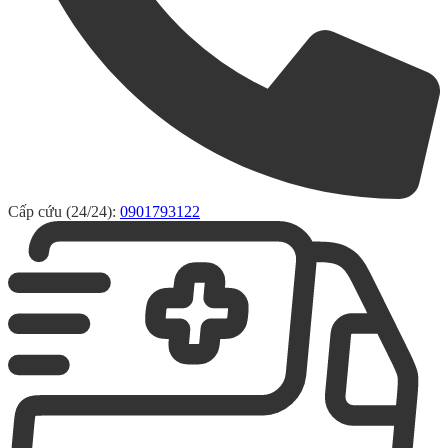
Cấp cứu (24/24):
0901793122