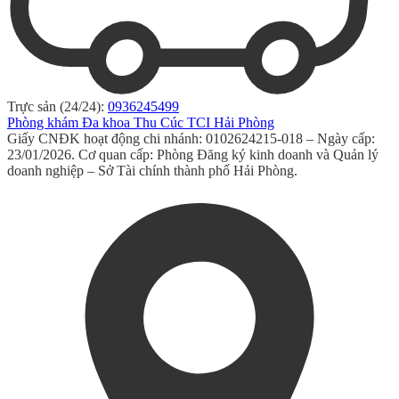
Trực sản (24/24):
0936245499
Phòng khám Đa khoa Thu Cúc TCI Hải Phòng
Giấy CNĐK hoạt động chi nhánh: 0102624215-018 – Ngày cấp:
23/01/2026. Cơ quan cấp: Phòng Đăng ký kinh doanh và Quản lý
doanh nghiệp – Sở Tài chính thành phố Hải Phòng.