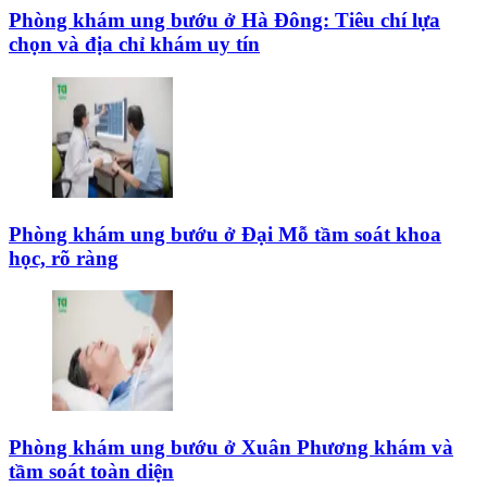
Phòng khám ung bướu ở Hà Đông: Tiêu chí lựa
chọn và địa chỉ khám uy tín
Phòng khám ung bướu ở Đại Mỗ tầm soát khoa
học, rõ ràng
Phòng khám ung bướu ở Xuân Phương khám và
tầm soát toàn diện