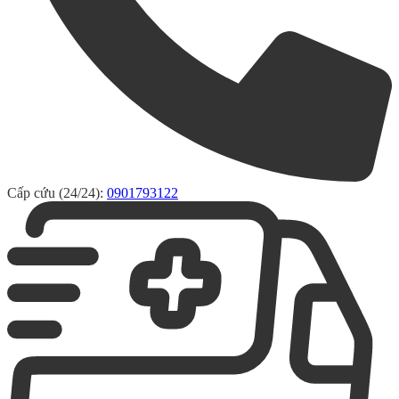
Cấp cứu (24/24):
0901793122