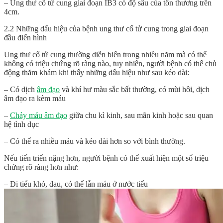
– Ung thư cổ tử cung giai đoạn IB3 có độ sâu của tổn thương trên
4cm.
2.2 Những dấu hiệu của bệnh ung thư cổ tử cung trong giai đoạn
đầu điển hình
Ung thư cổ tử cung thường diễn biến trong nhiều năm mà có thể
không có triệu chứng rõ ràng nào, tuy nhiên, người bệnh có thể chủ
động thăm khám khi thấy những dấu hiệu như sau kéo dài:
– Có dịch
âm đạo
và khí hư màu sắc bất thường, có mùi hôi, dịch
âm đạo ra kèm máu
–
Chảy máu âm đạo
giữa chu kì kinh, sau mãn kinh hoặc sau quan
hệ tình dục
– Có thể ra nhiều máu và kéo dài hơn so với bình thường.
Nếu tiến triển nặng hơn, người bệnh có thể xuất hiện một số triệu
chứng rõ ràng hơn như:
– Đi tiểu khó, đau, có thể lẫn máu ở nước tiểu