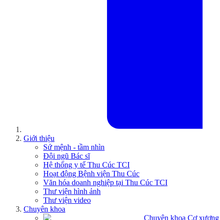
Giới thiệu
Sứ mệnh - tầm nhìn
Đội ngũ Bác sĩ
Hệ thống y tế Thu Cúc TCI
Hoạt động Bệnh viện Thu Cúc
Văn hóa doanh nghiệp tại Thu Cúc TCI
Thư viện hình ảnh
Thư viện video
Chuyên khoa
Chuyên khoa Cơ xương