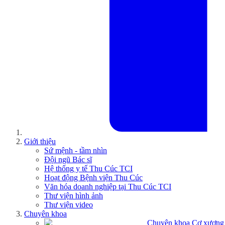
Giới thiệu
Sứ mệnh - tầm nhìn
Đội ngũ Bác sĩ
Hệ thống y tế Thu Cúc TCI
Hoạt động Bệnh viện Thu Cúc
Văn hóa doanh nghiệp tại Thu Cúc TCI
Thư viện hình ảnh
Thư viện video
Chuyên khoa
Chuyên khoa Cơ xương