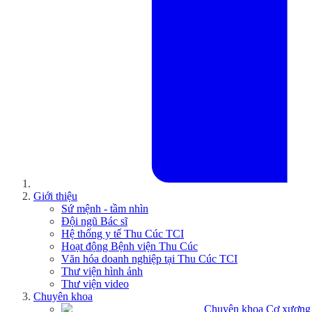
Giới thiệu
Sứ mệnh - tầm nhìn
Đội ngũ Bác sĩ
Hệ thống y tế Thu Cúc TCI
Hoạt động Bệnh viện Thu Cúc
Văn hóa doanh nghiệp tại Thu Cúc TCI
Thư viện hình ảnh
Thư viện video
Chuyên khoa
Chuyên khoa Cơ xương