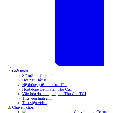
Giới thiệu
Sứ mệnh - tầm nhìn
Đội ngũ Bác sĩ
Hệ thống y tế Thu Cúc TCI
Hoạt động Bệnh viện Thu Cúc
Văn hóa doanh nghiệp tại Thu Cúc TCI
Thư viện hình ảnh
Thư viện video
Chuyên khoa
Chuyên khoa Cơ xương