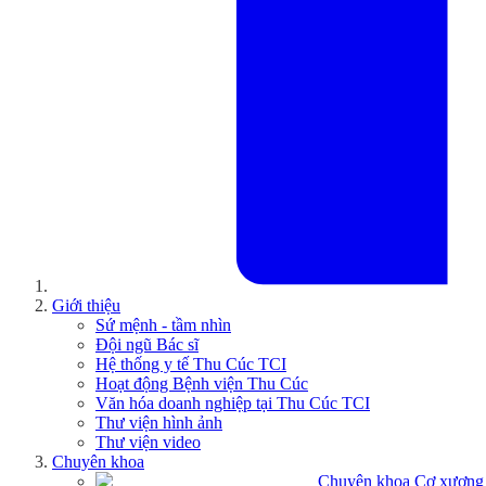
Giới thiệu
Sứ mệnh - tầm nhìn
Đội ngũ Bác sĩ
Hệ thống y tế Thu Cúc TCI
Hoạt động Bệnh viện Thu Cúc
Văn hóa doanh nghiệp tại Thu Cúc TCI
Thư viện hình ảnh
Thư viện video
Chuyên khoa
Chuyên khoa Cơ xương