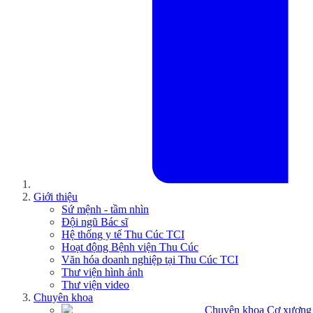
Giới thiệu
Sứ mệnh - tầm nhìn
Đội ngũ Bác sĩ
Hệ thống y tế Thu Cúc TCI
Hoạt động Bệnh viện Thu Cúc
Văn hóa doanh nghiệp tại Thu Cúc TCI
Thư viện hình ảnh
Thư viện video
Chuyên khoa
Chuyên khoa Cơ xương