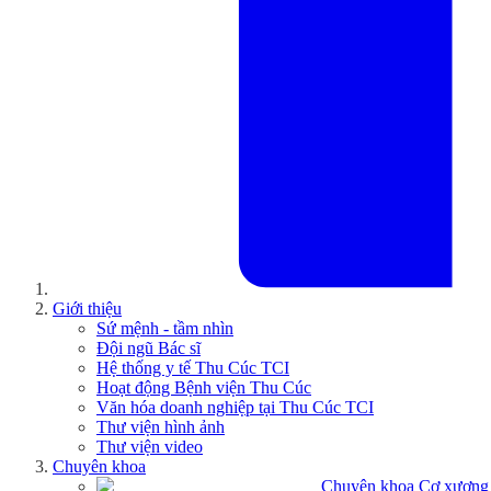
Giới thiệu
Sứ mệnh - tầm nhìn
Đội ngũ Bác sĩ
Hệ thống y tế Thu Cúc TCI
Hoạt động Bệnh viện Thu Cúc
Văn hóa doanh nghiệp tại Thu Cúc TCI
Thư viện hình ảnh
Thư viện video
Chuyên khoa
Chuyên khoa Cơ xương