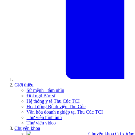
Giới thiệu
Sứ mệnh - tầm nhìn
Đội ngũ Bác sĩ
Hệ thống y tế Thu Cúc TCI
Hoạt động Bệnh viện Thu Cúc
Văn hóa doanh nghiệp tại Thu Cúc TCI
Thư viện hình ảnh
Thư viện video
Chuyên khoa
Chuyên khoa Cơ xương