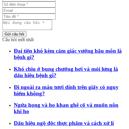
Gửi câu hỏi
Câu hỏi mới nhất
Đại tiện khó kèm cảm giác vướng hậu môn là
bệnh gì?
Khó chịu ở bụng chướng hơi và mỏi lưng là
dấu hiệu bệnh gì?
Đi ngoài ra máu tươi dính trên giấy có nguy
hiểm không?
Ngứa họng và ho khan ghê cổ và muốn nôn
khi ho
Dấu hiệu ngộ độc thực phẩm và cách xử lí