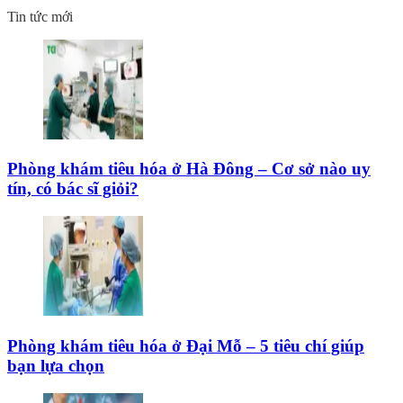
Tin tức mới
Phòng khám tiêu hóa ở Hà Đông – Cơ sở nào uy
tín, có bác sĩ giỏi?
Phòng khám tiêu hóa ở Đại Mỗ – 5 tiêu chí giúp
bạn lựa chọn