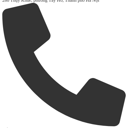
286 Thụy Khuê, phường Tây Hồ, Thành phố Hà Nội