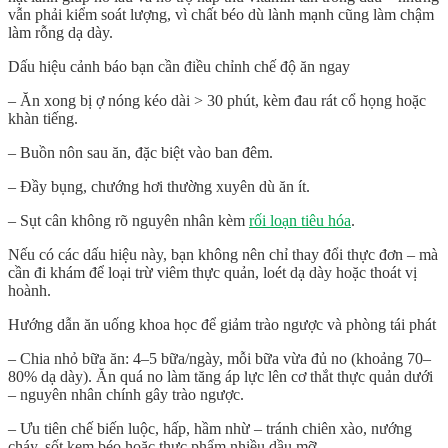
vẫn phải kiểm soát lượng, vì chất béo dù lành mạnh cũng làm chậm
làm rỗng dạ dày.
Dấu hiệu cảnh báo bạn cần điều chỉnh chế độ ăn ngay
– Ăn xong bị ợ nóng kéo dài > 30 phút, kèm đau rát cổ họng hoặc
khàn tiếng.
– Buồn nôn sau ăn, đặc biệt vào ban đêm.
– Đầy bụng, chướng hơi thường xuyên dù ăn ít.
– Sụt cân không rõ nguyên nhân kèm
rối loạn tiêu hóa
.
Nếu có các dấu hiệu này, bạn không nên chỉ thay đổi thực đơn – mà
cần đi khám để loại trừ viêm thực quản, loét dạ dày hoặc thoát vị
hoành.
Hướng dẫn ăn uống khoa học để giảm trào ngược và phòng tái phát
– Chia nhỏ bữa ăn: 4–5 bữa/ngày, mỗi bữa vừa đủ no (khoảng 70–
80% dạ dày). Ăn quá no làm tăng áp lực lên cơ thắt thực quản dưới
– nguyên nhân chính gây trào ngược.
– Ưu tiên chế biến luộc, hấp, hầm nhừ – tránh chiên xào, nướng
cháy, sốt kem béo hoặc thực phẩm nhiều dầu mỡ.