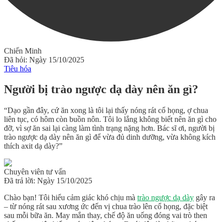
Chiến Minh
Đã hỏi: Ngày 15/10/2025
Tiêu hóa
Người bị trào ngược dạ dày nên ăn gì?
“Dạo gần đây, cứ ăn xong là tôi lại thấy nóng rát cổ họng, ợ chua
liên tục, có hôm còn buồn nôn. Tôi lo lắng không biết nên ăn gì cho
đỡ, vì sợ ăn sai lại càng làm tình trạng nặng hơn. Bác sĩ ơi, người bị
trào ngược dạ dày nên ăn gì để vừa đủ dinh dưỡng, vừa không kích
thích axit dạ dày?”
Chuyên viên tư vấn
Đã trả lời: Ngày 15/10/2025
Chào bạn! Tôi hiểu cảm giác khó chịu mà
trào ngược dạ dày
gây ra
– từ nóng rát sau xương ức đến vị chua trào lên cổ họng, đặc biệt
sau mỗi bữa ăn. May mắn thay, chế độ ăn uống đóng vai trò then