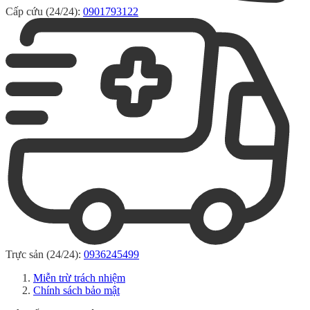
Cấp cứu (24/24):
0901793122
Trực sản (24/24):
0936245499
Miễn trừ trách nhiệm
Chính sách bảo mật