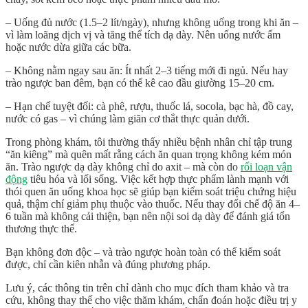
– Uống đủ nước (1.5–2 lít/ngày), nhưng không uống trong khi ăn –
vì làm loãng dịch vị và tăng thể tích dạ dày. Nên uống nước ấm
hoặc nước dừa giữa các bữa.
– Không nằm ngay sau ăn: Ít nhất 2–3 tiếng mới đi ngủ. Nếu hay
trào ngược ban đêm, bạn có thể kê cao đầu giường 15–20 cm.
– Hạn chế tuyệt đối: cà phê, rượu, thuốc lá, socola, bạc hà, đồ cay,
nước có gas – vì chúng làm giãn cơ thắt thực quản dưới.
Trong phòng khám, tôi thường thấy nhiều bệnh nhân chỉ tập trung
“ăn kiêng” mà quên mất rằng cách ăn quan trọng không kém món
ăn. Trào ngược dạ dày không chỉ do axit – mà còn do
rối loạn vận
động
tiêu hóa và lối sống. Việc kết hợp thực phẩm lành mạnh với
thói quen ăn uống khoa học sẽ giúp bạn kiểm soát triệu chứng hiệu
quả, thậm chí giảm phụ thuộc vào thuốc. Nếu thay đổi chế độ ăn 4–
6 tuần mà không cải thiện, bạn nên nội soi dạ dày để đánh giá tổn
thương thực thể.
Bạn không đơn độc – và trào ngược hoàn toàn có thể kiểm soát
được, chỉ cần kiên nhẫn và đúng phương pháp.
Lưu ý, các thông tin trên chỉ dành cho mục đích tham khảo và tra
cứu, không thay thế cho việc thăm khám, chẩn đoán hoặc điều trị y