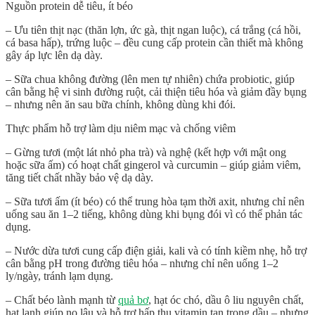
Nguồn protein dễ tiêu, ít béo
– Ưu tiên thịt nạc (thăn lợn, ức gà, thịt ngan luộc), cá trắng (cá hồi,
cá basa hấp), trứng luộc – đều cung cấp protein cần thiết mà không
gây áp lực lên dạ dày.
– Sữa chua không đường (lên men tự nhiên) chứa probiotic, giúp
cân bằng hệ vi sinh đường ruột, cải thiện tiêu hóa và giảm đầy bụng
– nhưng nên ăn sau bữa chính, không dùng khi đói.
Thực phẩm hỗ trợ làm dịu niêm mạc và chống viêm
– Gừng tươi (một lát nhỏ pha trà) và nghệ (kết hợp với mật ong
hoặc sữa ấm) có hoạt chất gingerol và curcumin – giúp giảm viêm,
tăng tiết chất nhầy bảo vệ dạ dày.
– Sữa tươi ấm (ít béo) có thể trung hòa tạm thời axit, nhưng chỉ nên
uống sau ăn 1–2 tiếng, không dùng khi bụng đói vì có thể phản tác
dụng.
– Nước dừa tươi cung cấp điện giải, kali và có tính kiềm nhẹ, hỗ trợ
cân bằng pH trong đường tiêu hóa – nhưng chỉ nên uống 1–2
ly/ngày, tránh lạm dụng.
– Chất béo lành mạnh từ
quả bơ
, hạt óc chó, dầu ô liu nguyên chất,
hạt lanh giúp no lâu và hỗ trợ hấp thu vitamin tan trong dầu – nhưng