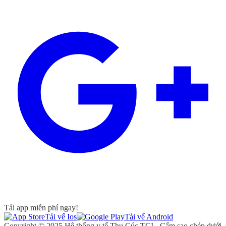
Tải app miễn phí ngay!
Tải vể Ios
Tải vể Android
Copyright © 2025 Hệ thống y tế Thu Cúc TCI - Cấm sao chép dưới