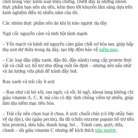
chốt trong việc kiểm soát triệu chứng. Dưới đây là những nhóm
thực phẩm bạn nên ưu tiên, kèm theo lời khuyên lâm sàng dựa trên
kinh nghiệm điều trị nhiều năm của tôi.
Các nhóm thực phẩm nên ăn khi bị trào ngược dạ dày
Ngũ cốc nguyên cám và tinh bột lành mạnh
– Yến mạch và bánh mì nguyên cám giàu chất xơ hòa tan, giúp hấp
thụ axit dư thừa trong dạ dày, tạo lớp đệm bảo vệ
niêm mạc
.
– Các loại đậu (đậu xanh, đậu đỏ, đậu nành) cung cấp protein thực
vật và chất xơ, hỗ trợ nhu động ruột ổn định – nhưng nên nấu nhừ
và ăn lượng vừa phải để tránh đầy hơi.
Rau xanh và trái cây ít axit
– Rau như cải bó xôi, rau ngót, cà rốt, bí ngô, khoai lang không chỉ
giàu vitamin A, C, K mà còn có đặc tính chống viêm tự nhiên, giúp
làm dịu niêm mạc tiêu hóa.
– Trái cây nên chọn loại ít chua, ít axit: chuối chín (có lớp nhầy bảo
vệ dạ dày), táo (giàu pectin), đu đủ (chứa enzyme papain hỗ trợ tiêu
hóa protein), dưa hấu, thanh long, bơ… Tránh cam, quýt, dứa,
chanh – dù giàu vitamin C nhưng dễ kích thích
trào ngược
.