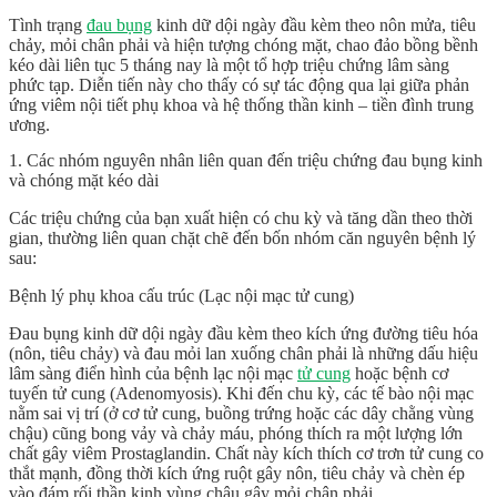
Tình trạng
đau bụng
kinh dữ dội ngày đầu kèm theo nôn mửa, tiêu
chảy, mỏi chân phải và hiện tượng chóng mặt, chao đảo bồng bềnh
kéo dài liên tục 5 tháng nay là một tổ hợp triệu chứng lâm sàng
phức tạp. Diễn tiến này cho thấy có sự tác động qua lại giữa phản
ứng viêm nội tiết phụ khoa và hệ thống thần kinh – tiền đình trung
ương.
1. Các nhóm nguyên nhân liên quan đến triệu chứng đau bụng kinh
và chóng mặt kéo dài
Các triệu chứng của bạn xuất hiện có chu kỳ và tăng dần theo thời
gian, thường liên quan chặt chẽ đến bốn nhóm căn nguyên bệnh lý
sau:
Bệnh lý phụ khoa cấu trúc (Lạc nội mạc tử cung)
Đau bụng kinh dữ dội ngày đầu kèm theo kích ứng đường tiêu hóa
(nôn, tiêu chảy) và đau mỏi lan xuống chân phải là những dấu hiệu
lâm sàng điển hình của bệnh lạc nội mạc
tử cung
hoặc bệnh cơ
tuyến tử cung (Adenomyosis). Khi đến chu kỳ, các tế bào nội mạc
nằm sai vị trí (ở cơ tử cung, buồng trứng hoặc các dây chằng vùng
chậu) cũng bong vảy và chảy máu, phóng thích ra một lượng lớn
chất gây viêm Prostaglandin. Chất này kích thích cơ trơn tử cung co
thắt mạnh, đồng thời kích ứng ruột gây nôn, tiêu chảy và chèn ép
vào đám rối thần kinh vùng chậu gây mỏi chân phải.