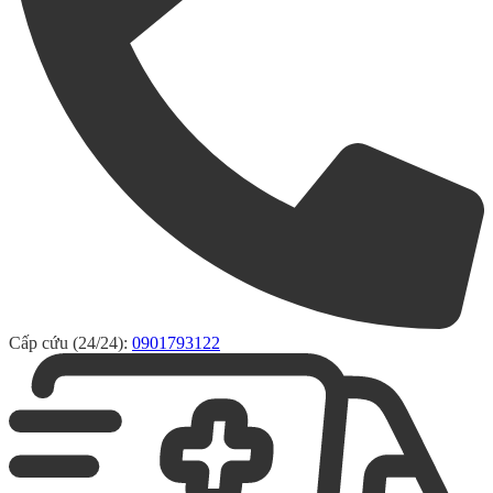
Cấp cứu (24/24):
0901793122