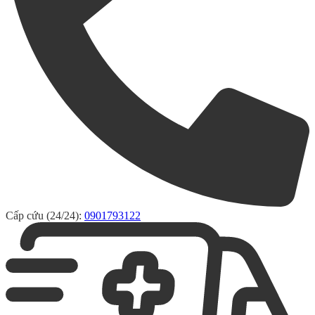
Cấp cứu (24/24):
0901793122