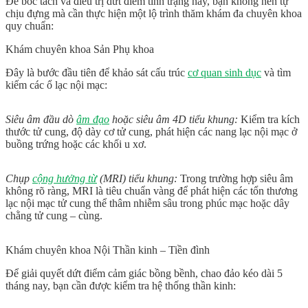
Để bóc tách và điều trị dứt điểm tình trạng này, bạn không nên tự
chịu đựng mà cần thực hiện một lộ trình thăm khám đa chuyên khoa
quy chuẩn:
Khám chuyên khoa Sản Phụ khoa
Đây là bước đầu tiên để khảo sát cấu trúc
cơ quan sinh dục
và tìm
kiếm các ổ lạc nội mạc:
Siêu âm đầu dò
âm đạo
hoặc siêu âm 4D tiểu khung:
Kiểm tra kích
thước tử cung, độ dày cơ tử cung, phát hiện các nang lạc nội mạc ở
buồng trứng hoặc các khối u xơ.
Chụp
cộng hưởng từ
(MRI) tiểu khung:
Trong trường hợp siêu âm
không rõ ràng, MRI là tiêu chuẩn vàng để phát hiện các tổn thương
lạc nội mạc tử cung thể thâm nhiễm sâu trong phúc mạc hoặc dây
chằng tử cung – cùng.
Khám chuyên khoa Nội Thần kinh – Tiền đình
Để giải quyết dứt điểm cảm giác bồng bềnh, chao đảo kéo dài 5
tháng nay, bạn cần được kiểm tra hệ thống thần kinh: