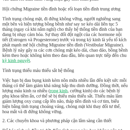
Hội chứng Migraine tiền đình hoặc rối loạn tiền đình trung ương
Tình trạng chóng mặt, đi đứng không vững, người nghiêng sang
một bên và hiện tượng bồng bềnh như say xe kéo dài liên tục 5
tháng (ngay cả khi nằm nghỉ) cho thấy hệ thống tiền đình của bạn
đang bị nhạy cảm hóa. Sự thay đổi đột ngột của các hormone nội
tiết (Estrogen và Progesterone) trước và trong kỳ kinh là yếu tố kích
phát mạnh mẽ hội chứng Migraine tiền đình (Vestibular Migraine).
Bệnh lý này gây ra các cơn chóng mặt kéo dài, chao đảo, bồng bềnh
kèm theo hoặc không kèm theo đau đầu, liên quan trực tiếp đến chu
kỳ kinh nguyệt
.
Tình trạng thiếu máu thiếu sắt hệ thống
Việc bạn bị đau bụng kinh kèm nôn mửa nhiều lần đến kiệt sức mỗi
tháng có thể làm giảm khả năng hấp thu dinh dưỡng. Đồng thời, nếu
lượng máu kinh ra nhiều (
rong kinh
, cường kinh) do các bệnh lý
phụ khoa tiềm ẩn, cơ thể sẽ bị thiếu máu thiếu sắt. Thiếu máu làm
giảm lượng oxy cung cấp lên não, tháp tiền đình và cơ tim, biểu
hiện bằng tình trạng choáng váng, chóng mặt khi thay đổi tư thế,
hoa mắt và đi đứng không vững.
2. Các chuyên khoa và phương pháp cận lâm sàng cần thiết