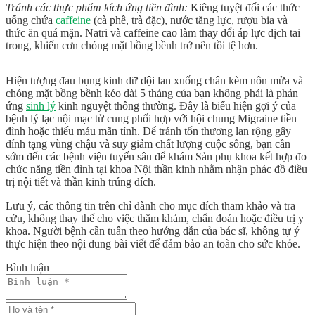
Tránh các thực phẩm kích ứng tiền đình:
Kiêng tuyệt đối các thức
uống chứa
caffeine
(cà phê, trà đặc), nước tăng lực, rượu bia và
thức ăn quá mặn. Natri và caffeine cao làm thay đổi áp lực dịch tai
trong, khiến cơn chóng mặt bồng bềnh trở nên tồi tệ hơn.
Hiện tượng đau bụng kinh dữ dội lan xuống chân kèm nôn mửa và
chóng mặt bồng bềnh kéo dài 5 tháng của bạn không phải là phản
ứng
sinh lý
kinh nguyệt thông thường. Đây là biểu hiện gợi ý của
bệnh lý lạc nội mạc tử cung phối hợp với hội chung Migraine tiền
đình hoặc thiếu máu mãn tính. Để tránh tổn thương lan rộng gây
dính tạng vùng chậu và suy giảm chất lượng cuộc sống, bạn cần
sớm đến các bệnh viện tuyến sâu để khám Sản phụ khoa kết hợp đo
chức năng tiền đình tại khoa Nội thần kinh nhằm nhận phác đồ điều
trị nội tiết và thần kinh trúng đích.
Lưu ý, các thông tin trên chỉ dành cho mục đích tham khảo và tra
cứu, không thay thế cho việc thăm khám, chẩn đoán hoặc điều trị y
khoa. Người bệnh cần tuân theo hướng dẫn của bác sĩ, không tự ý
thực hiện theo nội dung bài viết để đảm bảo an toàn cho sức khỏe.
Bình luận