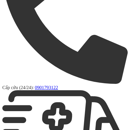
Cấp cứu (24/24):
0901793122