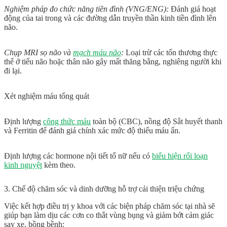
Nghiệm pháp đo chức năng tiền đình (VNG/ENG):
Đánh giá hoạt
động của tai trong và các đường dẫn truyền thần kinh tiền đình lên
não.
Chụp MRI sọ não và
mạch máu não
:
Loại trừ các tổn thương thực
thể ở tiểu não hoặc thân não gây mất thăng bằng, nghiêng người khi
đi lại.
Xét nghiệm máu tổng quát
Định lượng
công thức máu
toàn bộ (CBC), nồng độ Sắt huyết thanh
và Ferritin để đánh giá chính xác mức độ thiếu máu ẩn.
Định lượng các hormone nội tiết tố nữ nếu có
biểu hiện rối loạn
kinh nguyệt
kèm theo.
3. Chế độ chăm sóc và dinh dưỡng hỗ trợ cải thiện triệu chứng
Việc kết hợp điều trị y khoa với các biện pháp chăm sóc tại nhà sẽ
giúp bạn làm dịu các cơn co thắt vùng bụng và giảm bớt cảm giác
say xe, bồng bềnh: