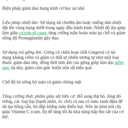
Biện pháp giảm đau bụng kinh cơ học tại nhà
Liệu pháp nhiệt ấm:
Sử dụng túi chườm ấm hoặc miếng dán nhiệt
đặt lên vùng bụng dưới trong ngày đầu hành kinh. Nhiệt độ ấm giúp
làm giãn
cơ trơn tử cung
, tăng cường tuần hoàn máu tại chỗ và giảm
nồng độ Prostaglandin gây đau.
Sử dụng trà gừng ấm:
Gừng có chứa hoạt chất Gingerol có tác
dụng kháng viêm và giảm co thắt tự nhiên tương tự như một loại
thuốc giảm đau nhẹ, đồng thời tính ấm của gừng giúp làm dịu
niêm
mạc
dạ dày, giảm cảm giác buồn nôn rất hiệu quả.
Chế độ ăn uống bổ máu và giảm chóng mặt
Tăng cường thực phẩm giàu sắt hữu cơ:
Bổ sung thịt bò, lòng đỏ
trứng, các loại hạt (hạnh nhân, óc chó) và rau có màu xanh đậm để
tái tạo hồng cầu, bù đắp lượng máu thiếu hụt. Nên ăn kèm trái cây
giàu Vitamin C (cam, ổi) để tăng tối đa khả năng hấp thu sắt của cơ
thể.