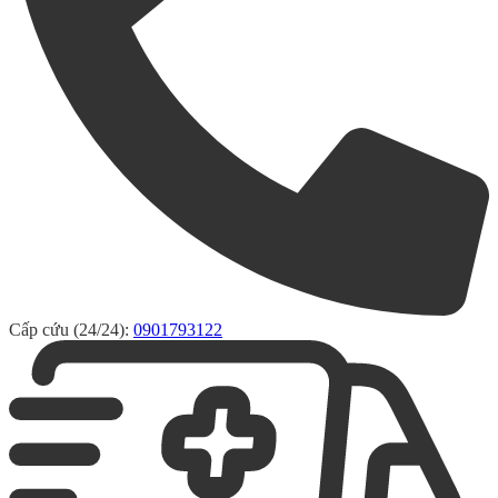
Cấp cứu (24/24):
0901793122