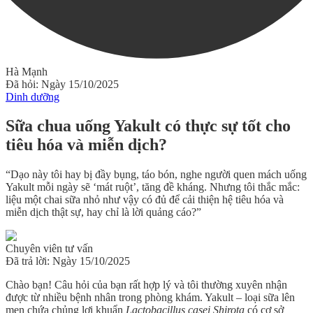
Hà Mạnh
Đã hỏi: Ngày 15/10/2025
Dinh dưỡng
Sữa chua uống Yakult có thực sự tốt cho
tiêu hóa và miễn dịch?
“Dạo này tôi hay bị đầy bụng, táo bón, nghe người quen mách uống
Yakult mỗi ngày sẽ ‘mát ruột’, tăng đề kháng. Nhưng tôi thắc mắc:
liệu một chai sữa nhỏ như vậy có đủ để cải thiện hệ tiêu hóa và
miễn dịch thật sự, hay chỉ là lời quảng cáo?”
Chuyên viên tư vấn
Đã trả lời: Ngày 15/10/2025
Chào bạn! Câu hỏi của bạn rất hợp lý và tôi thường xuyên nhận
được từ nhiều bệnh nhân trong phòng khám. Yakult – loại sữa lên
men chứa chủng lợi khuẩn
Lactobacillus casei Shirota
có cơ sở