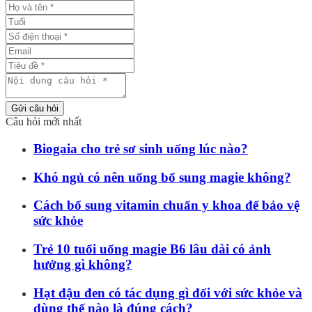
Gửi câu hỏi
Câu hỏi mới nhất
Biogaia cho trẻ sơ sinh uống lúc nào?
Khó ngủ có nên uống bổ sung magie không?
Cách bổ sung vitamin chuẩn y khoa để bảo vệ
sức khỏe
Trẻ 10 tuổi uống magie B6 lâu dài có ảnh
hưởng gì không?
Hạt đậu đen có tác dụng gì đối với sức khỏe và
dùng thế nào là đúng cách?