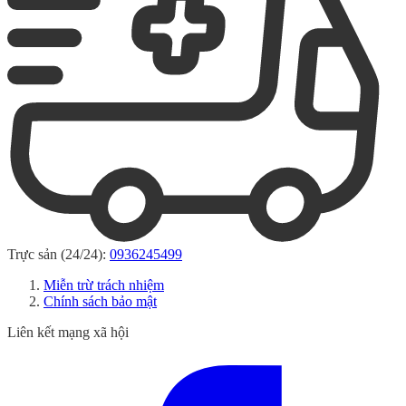
Trực sản (24/24):
0936245499
Miễn trừ trách nhiệm
Chính sách bảo mật
Liên kết mạng xã hội