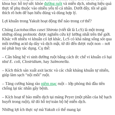
khoa học hỗ trợ sức khỏe
đường ruột
và miễn dịch, nhưng hiệu quả
thực tế phụ thuộc vào nhiều yếu tố cá nhân. Dưới đây, tôi sẽ giải
thích rõ hơn để bạn hiểu đúng và dùng hợp lý.
Lợi khuẩn trong Yakult hoạt động thế nào trong cơ thể?
Chủng
Lactobacillus casei Shirota
(viết tắt là LcS) là một trong
những dòng probiotic được nghiên cứu kỹ lưỡng nhất trên thế giới.
Khác với nhiều vi khuẩn có lợi khác, LcS có khả năng sống sót qua
môi trường acid dạ dày và dịch mật, từ đó đến được ruột non – nơi
nó phát huy tác dụng. Cụ thể:
– Cân bằng hệ vi sinh đường ruột bằng cách ức chế vi khuẩn có hại
như
E. coli
,
Clostridium
, hay
Salmonella
.
– Kích thích sản xuất axit lactic và các chất kháng khuẩn tự nhiên,
giúp làm sạch “nội môi” ruột.
– Tăng cường hàng rào
niêm mạc
ruột – lớp phòng thủ đầu tiên
chống lại tác nhân gây bệnh.
– Kích hoạt tế bào miễn dịch tại mảng Peyer (một phần của hệ bạch
huyết trong ruột), từ đó hỗ trợ toàn bộ hệ miễn dịch.
Những lợi ích thực sự mà Yakult có thể mang lại