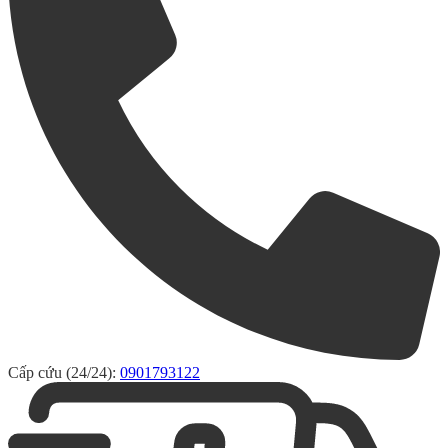
Cấp cứu (24/24):
0901793122