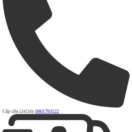
Cấp cứu (24/24):
0901793122