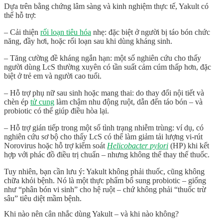
Dựa trên bằng chứng lâm sàng và kinh nghiệm thực tế, Yakult có
thể hỗ trợ:
–
Cải thiện
rối loạn tiêu hóa
nhẹ
: đặc biệt ở người bị táo bón chức
năng, đầy hơi, hoặc rối loạn sau khi dùng kháng sinh.
–
Tăng cường đề kháng ngắn hạn
: một số nghiên cứu cho thấy
người dùng LcS thường xuyên có tần suất cảm cúm thấp hơn, đặc
biệt ở trẻ em và người cao tuổi.
–
Hỗ trợ phụ nữ sau sinh hoặc mang thai
: do thay đổi nội tiết và
chèn ép
tử cung
làm chậm nhu động ruột, dẫn đến táo bón – và
probiotic có thể giúp điều hòa lại.
–
Hỗ trợ gián tiếp trong một số tình trạng nhiễm trùng
: ví dụ, có
nghiên cứu sơ bộ cho thấy LcS có thể làm giảm tải lượng vi-rút
Norovirus hoặc hỗ trợ kiểm soát
Helicobacter pylori
(HP) khi kết
hợp với phác đồ điều trị chuẩn – nhưng
không thể thay thế thuốc
.
Tuy nhiên, bạn cần lưu ý: Yakult
không phải thuốc
, cũng
không
chữa khỏi bệnh
. Nó là một thực phẩm bổ sung probiotic – giống
như “phân bón vi sinh” cho hệ ruột – chứ không phải “thuốc trừ
sâu” tiêu diệt mầm bệnh.
Khi nào nên cân nhắc dùng Yakult – và khi nào không?