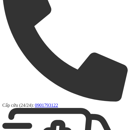
Cấp cứu (24/24):
0901793122