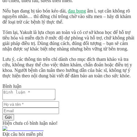
đồ chiên, thiếu rau, stress triền miên.
Nếu bạn đang bị táo bón kéo dài,
đau bụng
âm ỉ, sụt cân không rõ
nguyên nhân… thì đừng chỉ trông chờ vào sữa men – hãy đi khám
để loại trừ các bệnh lý thực thể.
Tóm lại, Yakult là lựa chọn an toàn và có cơ sở khoa học để hỗ trợ
tiêu hóa và miễn dịch
ở mức độ dự phòng và hỗ trợ
, chứ không phải
giải pháp điều trị. Dùng đúng cách, đúng đối tượng – bạn sẽ cảm
nhận được sự khác biệt nhẹ nhàng nhưng bền vững từ bên trong.
Lưu ý, các thông tin trên chỉ dành cho mục đích tham khảo và tra
cứu, không thay thế cho việc thăm khám, chẩn đoán hoặc điều trị y
khoa. Người bệnh cần tuân theo hướng dẫn của bác sĩ, không tự ý
thực hiện theo nội dung bài viết để đảm bảo an toàn cho sức khỏe.
Bình luận
Gửi
Hiện chưa có bình luận nào!
Đặt câu hỏi miễn phí