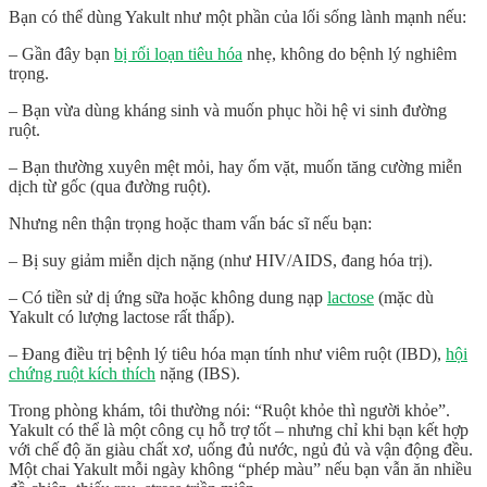
Bạn có thể dùng Yakult như một phần của lối sống lành mạnh nếu:
– Gần đây bạn
bị rối loạn tiêu hóa
nhẹ, không do bệnh lý nghiêm
trọng.
– Bạn vừa dùng kháng sinh và muốn phục hồi hệ vi sinh đường
ruột.
– Bạn thường xuyên mệt mỏi, hay ốm vặt, muốn tăng cường miễn
dịch từ gốc (qua đường ruột).
Nhưng nên thận trọng hoặc tham vấn bác sĩ nếu bạn:
– Bị suy giảm miễn dịch nặng (như HIV/AIDS, đang hóa trị).
– Có tiền sử dị ứng sữa hoặc không dung nạp
lactose
(mặc dù
Yakult có lượng lactose rất thấp).
– Đang điều trị bệnh lý tiêu hóa mạn tính như viêm ruột (IBD),
hội
chứng ruột kích thích
nặng (IBS).
Trong phòng khám, tôi thường nói: “Ruột khỏe thì người khỏe”.
Yakult có thể là một công cụ hỗ trợ tốt –
nhưng chỉ khi bạn kết hợp
với chế độ ăn giàu chất xơ, uống đủ nước, ngủ đủ và vận động đều
.
Một chai Yakult mỗi ngày không “phép màu” nếu bạn vẫn ăn nhiều