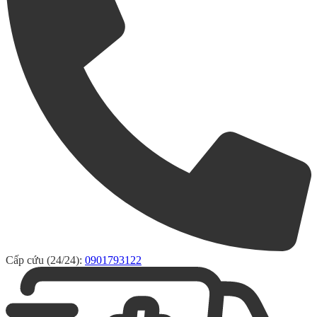
Cấp cứu (24/24):
0901793122