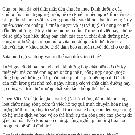
Cảm ơn bạn đã gửi thắc mắc đến chuyên mục Dinh dưỡng của
chúng tôi. Tình trạng mệt mỏi, uể oải khiến nhiều người tìm đến các
sản phẩm
vitamin
với hy vọng phục hồi sức khỏe nhanh chóng. Tuy
nhiên, việc coi chúng là “thần dược” vô hại và tự ý sử dụng có thể
dẫn đến những hệ lụy không mong muốn. Trong bài viết này, chúng
tôi sẽ giúp bạn hiểu đúng bản chất của các
vi chất dinh dưỡng
này,
cũng như hướng dẫn bạn
uống vitamin đúng cách
dựa trên các
khuyến cáo y khoa quốc tế để đảm bảo an toàn tuyệt đối cho cơ thể.
Vitamin là gì và đóng vai trò thế nào đối với cơ thể?
Dưới góc độ khoa học,
vitamin
là những hợp chất hữu cơ cực kỳ
thiết yếu mà cơ thể con người không thể tự tổng hợp được (hoặc
tổng hợp với lượng rất ít), bắt buộc phải nạp từ bên ngoài. Dù chỉ
cần một lượng rất nhỏ mỗi ngày, nhưng các
vi chất dinh dưỡng
này
lại đóng vai trò như những chất xúc tác không thể thiếu.
Theo Viện Y tế Quốc gia Hoa Kỳ (NIH), chúng đảm nhiệm hàng
loạt chức năng sống còn: từ việc hỗ trợ quá trình
chuyển hóa năng
lượng
từ thức ăn, duy trì sự phát triển của tế bào, cho đến việc củng
cố
hệ miễn dịch
và bảo vệ cơ thể khỏi sự tấn công của các gốc tự do
gây lão hóa. Nếu không có chúng, hàng nghìn phản ứng hóa học
trong cơ thể sẽ bị đình trệ.