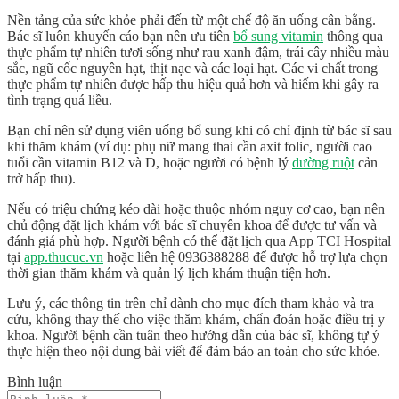
Nền tảng của sức khỏe phải đến từ một
chế độ ăn uống
cân bằng.
Bác sĩ luôn khuyến cáo bạn nên ưu tiên
bổ sung vitamin
thông qua
thực phẩm tự nhiên tươi sống như rau xanh đậm, trái cây nhiều màu
sắc, ngũ cốc nguyên hạt, thịt nạc và các loại hạt. Các vi chất trong
thực phẩm tự nhiên được hấp thu hiệu quả hơn và hiếm khi gây ra
tình trạng quá liều.
Bạn chỉ nên sử dụng viên uống bổ sung khi có chỉ định từ bác sĩ sau
khi thăm khám (ví dụ: phụ nữ mang thai cần axit folic, người cao
tuổi cần vitamin B12 và D, hoặc người có bệnh lý
đường ruột
cản
trở hấp thu).
Nếu có triệu chứng kéo dài hoặc thuộc nhóm nguy cơ cao, bạn nên
chủ động đặt lịch khám với bác sĩ chuyên khoa để được tư vấn và
đánh giá phù hợp. Người bệnh có thể đặt lịch qua
App TCI Hospital
tại
app.thucuc.vn
hoặc liên hệ
0936388288
để được hỗ trợ lựa chọn
thời gian thăm khám và quản lý lịch khám thuận tiện hơn.
Lưu ý, các thông tin trên chỉ dành cho mục đích tham khảo và tra
cứu, không thay thế cho việc thăm khám, chẩn đoán hoặc điều trị y
khoa. Người bệnh cần tuân theo hướng dẫn của bác sĩ, không tự ý
thực hiện theo nội dung bài viết để đảm bảo an toàn cho sức khỏe.
Bình luận