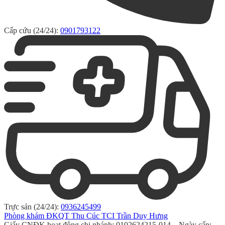
Cấp cứu (24/24):
0901793122
Trực sản (24/24):
0936245499
Phòng khám ĐKQT Thu Cúc TCI Trần Duy Hưng
Giấy CNĐK hoạt động chi nhánh: 0102624215-014 – Ngày cấp: