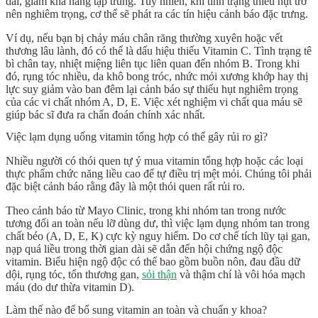
dài, giảm khả năng tập trung. Tuy nhiên, khi tình trạng thiếu hụt trở
nên nghiêm trọng, cơ thể sẽ phát ra các tín hiệu cảnh báo đặc trưng.
Ví dụ, nếu bạn bị chảy máu chân răng thường xuyên hoặc vết
thương lâu lành, đó có thể là dấu hiệu thiếu Vitamin C. Tình trạng tê
bì chân tay, nhiệt miệng liên tục liên quan đến nhóm B. Trong khi
đó, rụng tóc nhiều, da khô bong tróc, nhức mỏi xương khớp hay thị
lực suy giảm vào ban đêm lại cảnh báo sự thiếu hụt nghiêm trọng
của các vi chất nhóm A, D, E. Việc xét nghiệm vi chất qua máu sẽ
giúp bác sĩ đưa ra chẩn đoán chính xác nhất.
Việc lạm dụng uống vitamin tổng hợp có thể gây rủi ro gì?
Nhiều người có thói quen tự ý mua
vitamin tổng hợp
hoặc các loại
thực phẩm chức năng
liều cao để tự điều trị mệt mỏi. Chúng tôi phải
đặc biệt cảnh báo rằng đây là một thói quen rất rủi ro.
Theo cảnh báo từ Mayo Clinic, trong khi nhóm
tan trong nước
tương đối an toàn nếu lỡ dùng dư, thì việc lạm dụng nhóm
tan trong
chất béo
(A, D, E, K) cực kỳ nguy hiểm. Do cơ chế tích lũy tại gan,
nạp quá liều trong thời gian dài sẽ dẫn đến hội chứng
ngộ độc
vitamin
. Biểu hiện ngộ độc có thể bao gồm buồn nôn, đau đầu dữ
dội, rụng tóc, tổn thương gan,
sỏi thận
và thậm chí là vôi hóa mạch
máu (do dư thừa vitamin D).
Làm thế nào để bổ sung vitamin an toàn và chuẩn y khoa?