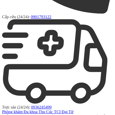
Cấp cứu (24/24):
0901793122
Trực sản (24/24):
0936245499
Phòng khám Đa khoa Thu Cúc TCI Đại Từ