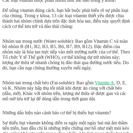
Các loại vitamin được phân nhóm như thế nào trong y khoa?
Để
uống vitamin đúng cách
, bạn bắt buộc phải hiểu rõ sự phân loại
của chúng. Trong y khoa, 13
các loại vitamin
thiết yếu được chia
thành hai nhóm chính dựa trên đặc tính hòa tan, điều này quyết định
cách cơ thể lưu trữ và đào thải chúng:
Nhóm tan trong nước (Water-soluble):
Bao gồm Vitamin C và toàn
bộ nhóm B (B1, B2, B3, B5, B6, B7, B9, B12). Đặc điểm của
nhóm này là hòa tan trực tiếp vào môi trường nước của cơ thể. Theo
Tổ chức Y tế Thế giới (WHO), cơ thể không dự trữ nhóm này;
lượng dư thừa sẽ nhanh chóng bị đào thải qua đường nước tiểu. Do
đó, bạn cần nạp chúng thường xuyên mỗi ngày.
Nhóm tan trong chất béo (Fat-soluble):
Bao gồm
Vitamin A
, D, E,
và K. Nhóm này hấp thụ tốt nhất khi được ăn cùng với chất béo
(dầu, mỡ). Khác với nhóm trên, lượng dư thừa sẽ được gan và các
mô mỡ lưu trữ lại để dùng dần trong thời gian dài.
Những dấu hiệu nào cảnh báo cơ thể bị thiếu hụt vitamin?
Sự
thiếu hụt vitamin
không diễn ra ngày một ngày hai mà âm thầm
tiến triển, ban đầu chỉ là những triệu chứng mơ hồ như mệt mỏi kéo