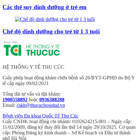
Các thể suy dinh dưỡng ở trẻ em
Chế độ dinh dưỡng cho trẻ từ 1 3 tuổi
HỆ THỐNG Y TẾ THU CÚC
Giấy phép hoạt động khám chữa bệnh số 26/BYT-GPHĐ do Bộ Y
tế cấp ngày 09/02/2021
Tổng đài tư vấn và đặt khám:
1900558892
hoặc
0936388288
Email:
cskh@thucuchospital.vn
Bệnh viện Đa khoa Quốc Tế Thu Cúc
Giấy CNĐK hoạt động chi nhánh: 0102624215-001 – Ngày cấp:
11/02/2009, đăng ký thay đổi lần thứ 14 ngày 29/10/2025. Cơ quan
cấp: Phòng Đăng ký kinh doanh – Sở Kế hoạch và Đầu tư thành
phố Hà Nội.