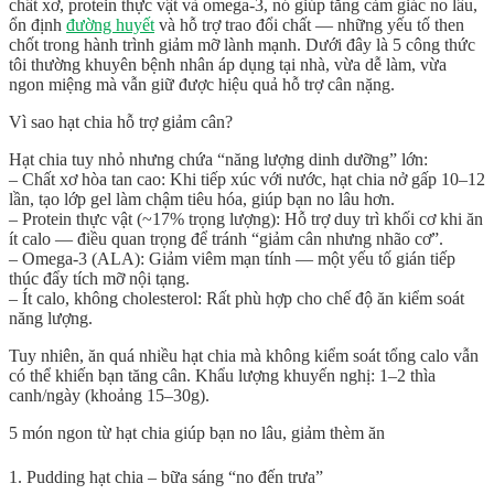
chất xơ, protein thực vật và omega-3, nó giúp
tăng cảm giác no lâu,
ổn định
đường huyết
và hỗ trợ trao đổi chất
— những yếu tố then
chốt trong hành trình giảm mỡ lành mạnh. Dưới đây là 5 công thức
tôi thường khuyên bệnh nhân áp dụng tại nhà, vừa dễ làm, vừa
ngon miệng mà vẫn giữ được hiệu quả hỗ trợ cân nặng.
Vì sao hạt chia hỗ trợ giảm cân?
Hạt chia tuy nhỏ nhưng chứa “năng lượng dinh dưỡng” lớn:
–
Chất xơ hòa tan cao
: Khi tiếp xúc với nước, hạt chia nở gấp 10–12
lần, tạo lớp gel làm chậm tiêu hóa, giúp bạn no lâu hơn.
–
Protein thực vật (~17% trọng lượng)
: Hỗ trợ duy trì khối cơ khi ăn
ít calo — điều quan trọng để tránh “giảm cân nhưng nhão cơ”.
–
Omega-3 (ALA)
: Giảm viêm mạn tính — một yếu tố gián tiếp
thúc đẩy tích mỡ nội tạng.
–
Ít calo, không cholesterol
: Rất phù hợp cho chế độ ăn kiểm soát
năng lượng.
Tuy nhiên,
ăn quá nhiều hạt chia mà không kiểm soát tổng calo
vẫn
có thể khiến bạn tăng cân. Khẩu lượng khuyến nghị:
1–2 thìa
canh/ngày (khoảng 15–30g)
.
5 món ngon từ hạt chia giúp bạn no lâu, giảm thèm ăn
1. Pudding hạt chia – bữa sáng “no đến trưa”