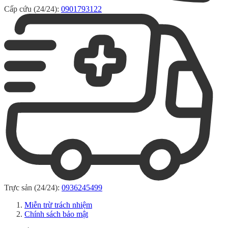
Cấp cứu (24/24):
0901793122
Trực sản (24/24):
0936245499
Miễn trừ trách nhiệm
Chính sách bảo mật