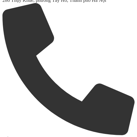
286 Thụy Khuê, phường Tây Hồ, Thành phố Hà Nội