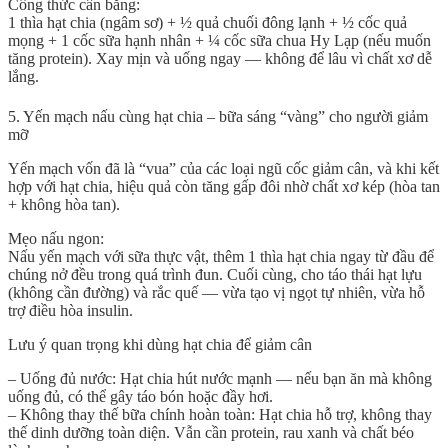
Công thức cân bằng
:
1 thìa hạt chia (ngâm sơ) + ½ quả chuối đông lạnh + ½ cốc quả
mọng + 1 cốc sữa hạnh nhân + ¼ cốc sữa chua Hy Lạp (nếu muốn
tăng protein). Xay mịn và uống ngay — không để lâu vì chất xơ dễ
lắng.
5. Yến mạch nấu cùng hạt chia – bữa sáng “vàng” cho người giảm
mỡ
Yến mạch vốn đã là “vua” của các loại ngũ cốc giảm cân, và khi kết
hợp với hạt chia, hiệu quả còn tăng gấp đôi nhờ
chất xơ kép (hòa tan
+ không hòa tan)
.
Mẹo nấu ngon
:
Nấu yến mạch với sữa thực vật, thêm 1 thìa hạt chia ngay từ đầu để
chúng nở đều trong quá trình đun. Cuối cùng, cho táo thái hạt lựu
(không cần đường) và rắc quế — vừa tạo vị ngọt tự nhiên, vừa hỗ
trợ điều hòa insulin.
Lưu ý quan trọng khi dùng hạt chia để giảm cân
–
Uống đủ nước
: Hạt chia hút nước mạnh — nếu bạn ăn mà không
uống đủ, có thể gây táo bón hoặc đầy hơi.
–
Không thay thế bữa chính hoàn toàn
: Hạt chia hỗ trợ, không thay
thế dinh dưỡng toàn diện. Vẫn cần protein, rau xanh và chất béo