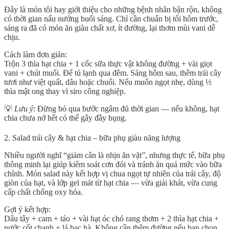
Đây là món tôi hay giới thiệu cho những bệnh nhân bận rộn, không
có thời gian nấu nướng buổi sáng. Chỉ cần chuẩn bị tối hôm trước,
sáng ra đã có món ăn giàu chất xơ, ít đường, lại thơm mùi vani dễ
chịu.
Cách làm đơn giản
:
Trộn 3 thìa hạt chia + 1 cốc sữa thực vật không đường + vài giọt
vani + chút muối. Để tủ lạnh qua đêm. Sáng hôm sau, thêm trái cây
tươi như việt quất, dâu hoặc chuối. Nếu muốn ngọt nhẹ, dùng ½
thìa mật ong thay vì siro công nghiệp.
💡
Lưu ý
: Đừng bỏ qua bước ngâm đủ thời gian — nếu không, hạt
chia chưa nở hết có thể gây đầy bụng.
2. Salad trái cây & hạt chia – bữa phụ giàu năng lượng
Nhiều người nghĩ “giảm cân là nhịn ăn vặt”, nhưng thực tế,
bữa phụ
thông minh
lại giúp kiểm soát cơn đói và tránh ăn quá mức vào bữa
chính. Món salad này kết hợp vị chua ngọt tự nhiên của trái cây, độ
giòn của hạt, và lớp gel mát từ hạt chia — vừa giải khát, vừa cung
cấp chất chống oxy hóa.
Gợi ý kết hợp
:
Dâu tây + cam + táo + vài hạt óc chó rang thơm + 2 thìa hạt chia +
nước cốt chanh + lá bạc hà. Không cần thêm đường nếu bạn chọn