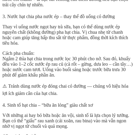
trái cây chín tự nhiên.
3. Nước hạt chia pha nước ép – thay thế đồ uống có đường
Thay vì uống nước ngọt hay trà sữa, bạn có thể dùng
nước ép
nguyên chất (không đường) pha hạt chia
. Vị chua nhẹ từ chanh
hoặc cam giúp tăng hấp thu sắt từ thực phẩm, đồng thời kích thích
tiêu hóa.
Cách pha chuẩn
:
Ngâm 2 thìa hạt chia trong nước lọc 30 phút cho nở. Sau đó, khuấy
đều vào 1–2 cốc nước ép rau củ (cà rốt – gừng, dưa leo – cần tây…)
hoặc nước cam tươi. Uống vào buổi sáng hoặc trước bữa trưa 30
phút để giảm khẩu phần ăn.
⚠️ Tránh dùng nước ép đóng chai có đường — chúng vô hiệu hóa
lợi ích giảm cân của hạt chia.
4. Sinh tố hạt chia – “bữa ăn lỏng” giàu chất xơ
Với những ai hay bỏ bữa hoặc ăn vội, sinh tố là lựa chọn lý tưởng.
Bạn có thể “giấu” rau xanh (cải xoăn, rau bina) vào mà vẫn ngon
nhờ vị ngọt từ chuối và quả mọng.