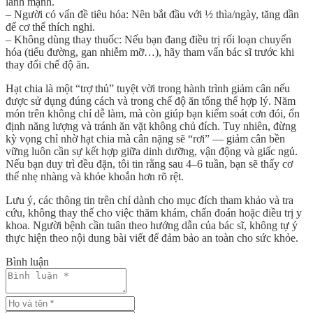
lành mạnh.
–
Người có vấn đề tiêu hóa
: Nên bắt đầu với ½ thìa/ngày, tăng dần
để cơ thể thích nghi.
–
Không dùng thay thuốc
: Nếu bạn đang điều trị rối loạn chuyển
hóa (tiểu đường, gan nhiễm mỡ…), hãy tham vấn bác sĩ trước khi
thay đổi chế độ ăn.
Hạt chia là một “trợ thủ” tuyệt vời trong hành trình giảm cân
nếu
được sử dụng đúng cách và trong chế độ ăn tổng thể hợp lý
. Năm
món trên không chỉ dễ làm, mà còn giúp bạn
kiểm soát cơn đói, ổn
định năng lượng và tránh ăn vặt không chủ đích
. Tuy nhiên, đừng
kỳ vọng chỉ nhờ hạt chia mà cân nặng sẽ “rơi” — giảm cân bền
vững luôn cần sự kết hợp giữa dinh dưỡng, vận động và giấc ngủ.
Nếu bạn duy trì đều đặn, tôi tin rằng sau 4–6 tuần, bạn sẽ thấy cơ
thể nhẹ nhàng và khỏe khoắn hơn rõ rệt.
Lưu ý, các thông tin trên chỉ dành cho mục đích tham khảo và tra
cứu, không thay thế cho việc thăm khám, chẩn đoán hoặc điều trị y
khoa. Người bệnh cần tuân theo hướng dẫn của bác sĩ, không tự ý
thực hiện theo nội dung bài viết để đảm bảo an toàn cho sức khỏe.
Bình luận