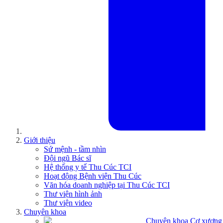
Giới thiệu
Sứ mệnh - tầm nhìn
Đội ngũ Bác sĩ
Hệ thống y tế Thu Cúc TCI
Hoạt động Bệnh viện Thu Cúc
Văn hóa doanh nghiệp tại Thu Cúc TCI
Thư viện hình ảnh
Thư viện video
Chuyên khoa
Chuyên khoa Cơ xương