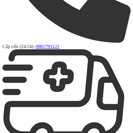
Cấp cứu (24/24):
0901793122