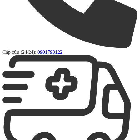
Cấp cứu (24/24):
0901793122