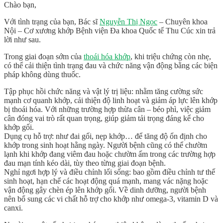
Chào bạn,
Với tình trạng của bạn, Bác sĩ
Nguyễn Thị Ngọc
– Chuyên khoa
Nội – Cơ xương khớp Bệnh viện Đa khoa Quốc tế Thu Cúc xin trả
lời như sau.
Trong giai đoạn sớm của
thoái hóa khớp
, khi triệu chứng còn nhẹ,
có thể cải thiện tình trạng đau và chức năng vận động bằng các biện
pháp không dùng thuốc.
Tập phục hồi chức năng và vật lý trị liệu
:
nhằm tăng cường sức
mạnh cơ quanh khớp, cải thiện độ linh hoạt và giảm áp lực lên khớp
bị thoái hóa. Với những trường hợp thừa cân – béo phì, việc giảm
cân đóng vai trò rất quan trọng, giúp giảm tải trọng đáng kể cho
khớp gối.
Dụng cụ hỗ trợ: như đai gối, nẹp khớp… để tăng độ ổn định cho
khớp trong sinh hoạt hằng ngày. Người bệnh cũng có thể chườm
lạnh khi khớp đang viêm đau hoặc chườm ấm trong các trường hợp
đau mạn tính kéo dài, tùy theo từng giai đoạn bệnh.
Nghỉ ngơi hợp lý và điều chỉnh lối sống: bao gồm điều chỉnh tư thế
sinh hoạt, hạn chế các hoạt động quá mạnh, mang vác nặng hoặc
vận động gây chèn ép lên khớp gối. Về dinh dưỡng, người bệnh
nên bổ sung các vi chất hỗ trợ cho khớp như omega-3, vitamin D và
canxi.