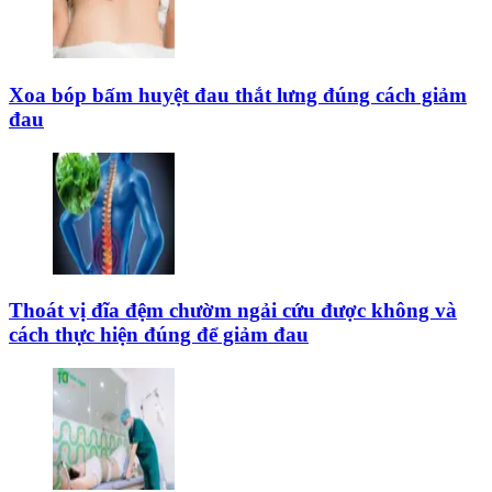
Xoa bóp bấm huyệt đau thắt lưng đúng cách giảm
đau
Thoát vị đĩa đệm chườm ngải cứu được không và
cách thực hiện đúng để giảm đau