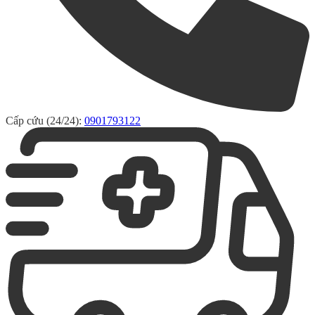
Cấp cứu (24/24):
0901793122