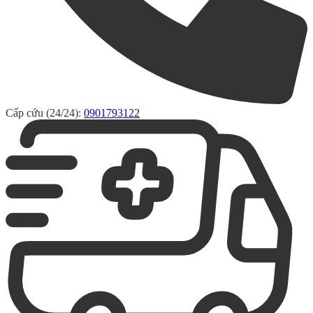
Cấp cứu (24/24):
0901793122