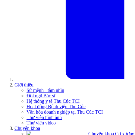
Giới thiệu
Sứ mệnh - tầm nhìn
Đội ngũ Bác sĩ
Hệ thống y tế Thu Cúc TCI
Hoạt động Bệnh viện Thu Cúc
Văn hóa doanh nghiệp tại Thu Cúc TCI
Thư viện hình ảnh
Thư viện video
Chuyên khoa
Chuyên khoa Cơ xương