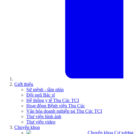
Giới thiệu
Sứ mệnh - tầm nhìn
Đội ngũ Bác sĩ
Hệ thống y tế Thu Cúc TCI
Hoạt động Bệnh viện Thu Cúc
Văn hóa doanh nghiệp tại Thu Cúc TCI
Thư viện hình ảnh
Thư viện video
Chuyên khoa
Chuyên khoa Cơ xương