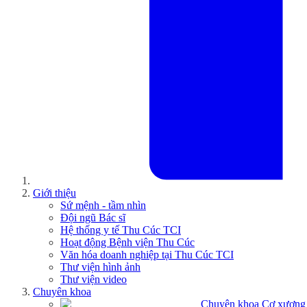
Giới thiệu
Sứ mệnh - tầm nhìn
Đội ngũ Bác sĩ
Hệ thống y tế Thu Cúc TCI
Hoạt động Bệnh viện Thu Cúc
Văn hóa doanh nghiệp tại Thu Cúc TCI
Thư viện hình ảnh
Thư viện video
Chuyên khoa
Chuyên khoa Cơ xương