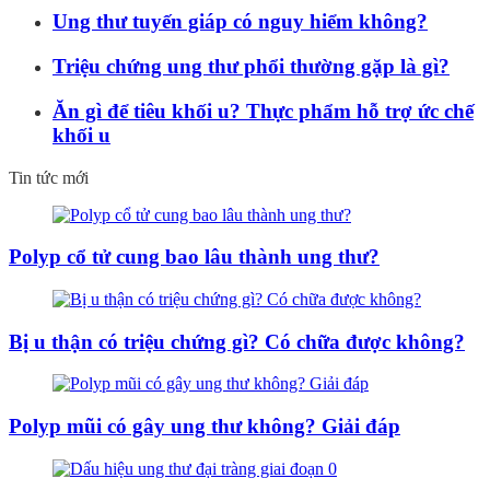
Ung thư tuyến giáp có nguy hiểm không?
Triệu chứng ung thư phổi thường gặp là gì?
Ăn gì để tiêu khối u? Thực phẩm hỗ trợ ức chế
khối u
Tin tức mới
Polyp cổ tử cung bao lâu thành ung thư?
Bị u thận có triệu chứng gì? Có chữa được không?
Polyp mũi có gây ung thư không? Giải đáp