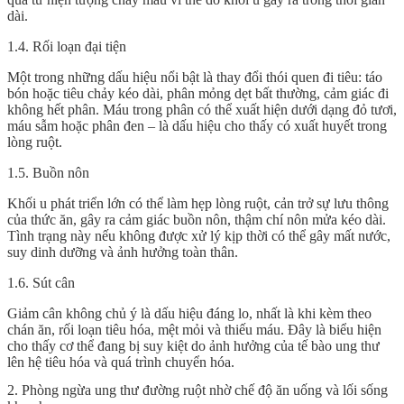
dài.
1.4. Rối loạn đại tiện
Một trong những dấu hiệu nổi bật là thay đổi thói quen đi tiêu: táo
bón hoặc tiêu chảy kéo dài, phân mỏng dẹt bất thường, cảm giác đi
không hết phân. Máu trong phân có thể xuất hiện dưới dạng đỏ tươi,
máu sẫm hoặc phân đen – là dấu hiệu cho thấy có xuất huyết trong
lòng ruột.
1.5. Buồn nôn
Khối u phát triển lớn có thể làm hẹp lòng ruột, cản trở sự lưu thông
của thức ăn, gây ra cảm giác buồn nôn, thậm chí nôn mửa kéo dài.
Tình trạng này nếu không được xử lý kịp thời có thể gây mất nước,
suy dinh dưỡng và ảnh hưởng toàn thân.
1.6. Sút cân
Giảm cân không chủ ý là dấu hiệu đáng lo, nhất là khi kèm theo
chán ăn, rối loạn tiêu hóa, mệt mỏi và thiếu máu. Đây là biểu hiện
cho thấy cơ thể đang bị suy kiệt do ảnh hưởng của tế bào ung thư
lên hệ tiêu hóa và quá trình chuyển hóa.
2. Phòng ngừa ung thư đường ruột nhờ chế độ ăn uống và lối sống