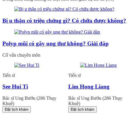
Bị u thận có triệu chứng gì? Có chữa được không?
Polyp mũi có gây ung thư không? Giải đáp
Cố vấn chuyên môn
Tiến sĩ
Tiến sĩ
See Hui Ti
Lim Hong Liang
Bác sĩ Ung Bướu (286 Thụy
Bác sĩ Ung Bướu (286 Thụy
Khuê)
Khuê)
Đặt lịch khám
Đặt lịch khám