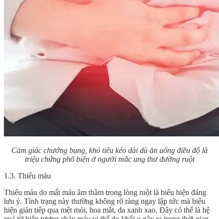
Cảm giác chướng bụng, khó tiêu kéo dài dù ăn uống điều độ là
triệu chứng phổ biến ở người mắc ung thư đường ruột
1.3. Thiếu máu
Thiếu máu do mất máu âm thầm trong lòng ruột là biểu hiện đáng
lưu ý. Tình trạng này thường không rõ ràng ngay lập tức mà biểu
hiện gián tiếp qua mệt mỏi, hoa mắt, da xanh xao. Đây có thể là hệ
quả từ hiện tượng chảy máu vi thể do khối u gây ra trong thời gian