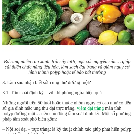
Bổ sung nhiều rau xanh, trái cây tươi, ngũ cốc nguyên cám… giúp
cải thiện chức năng tiêu hóa, làm sạch đại tràng và giảm nguy cơ
hình thành polyp hoặc tế bào bất thường
3. Làm sao nhận biết sớm ung thư đường ruột?
3.1. Tầm soát định kỳ – vũ khí phòng ngừa hiệu quả
Những người trên 50 tuổi hoặc thuộc nhóm nguy cơ cao như có tiền
sử gia đình mắc ung thư đại trực tràng,
viêm đại tràng
mãn tính,
polyp đường ruột… nên chủ động tầm soát định kỳ. Một số phương
pháp tầm soát phổ biến gồm:
– Nội soi đại – trực tràng: là kỹ thuật chính xác giúp phát hiện polyp