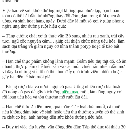
khoa học
Việc bảo vệ sức khỏe đường ruột không quá phức tạp, bạn hoàn
toàn có thể bắt đầu từ những thay đổi đơn giản trong thói quen ăn
uống và sinh hoạt hàng ngày. Dưới đây là một số gợi ý giúp phòng
ngừa ung thư đường ruột hiệu quả:
– Tăng cường chất xơ từ thực vật: Bổ sung nhiều rau xanh, trái cây
tươi, ngũ cốc nguyên cám… giúp cải thiện chức năng tiêu hóa, làm
sạch đại tràng và giảm nguy cơ hình thành polyp hoặc tế bào bất
thường.
– Hạn chế thực phẩm không lành mạnh: Giảm tiêu thụ thịt đỏ, đồ ăn
nhanh, thực phẩm chế biến sẵn và các món chiên rán nhiều dầu mỡ
vì đây là những yếu tố có thể thúc đẩy quá trình viêm nhiễm hoặc
gây hại đến tế bào ruột già.
– Kiêng rượu bia và nước ngọt có gas: Uống nhiều rượu bia hoặc
đồ uống có gas dễ gây kích ứng
niêm mạc
ruột, làm tăng nguy cơ
rối loạn tiêu hóa và tổn thương mô ruột lâu dài.
– Hạn chế thức ăn lên men, quá mặn: Các loại dưa muối, cà muối
nếu không đảm bảo vệ sinh hoặc tiêu thụ thường xuyên có thể sinh
ra chất có hại, ảnh hưởng đến sức khỏe đường tiêu hóa.
– Duy trì việc tập luyện, vận động đều đặn: Tập thể dục tối thiểu 30