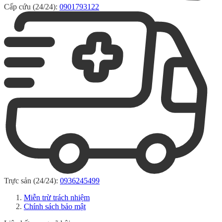
Cấp cứu (24/24):
0901793122
Trực sản (24/24):
0936245499
Miễn trừ trách nhiệm
Chính sách bảo mật