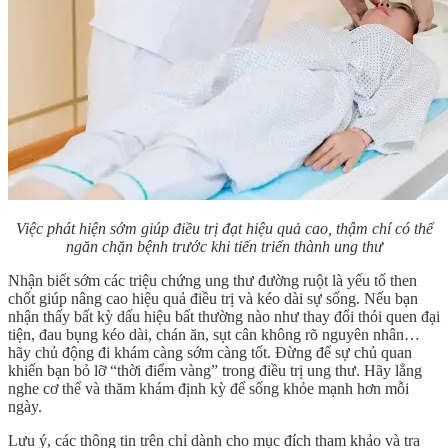
Việc phát hiện sớm giúp điều trị đạt hiệu quả cao, thậm chí có thể
ngăn chặn bệnh trước khi tiến triển thành ung thư
Nhận biết sớm các
triệu chứng ung thư đường ruột
là yếu tố then
chốt giúp nâng cao hiệu quả điều trị và kéo dài sự sống. Nếu bạn
nhận thấy bất kỳ dấu hiệu bất thường nào như thay đổi thói quen đại
tiện, đau bụng kéo dài, chán ăn, sụt cân không rõ nguyên nhân…
hãy chủ động đi khám càng sớm càng tốt. Đừng để sự chủ quan
khiến bạn bỏ lỡ “thời điểm vàng” trong điều trị ung thư. Hãy lắng
nghe cơ thể và thăm khám định kỳ để sống khỏe mạnh hơn mỗi
ngày.
Lưu ý, các thông tin trên chỉ dành cho mục đích tham khảo và tra