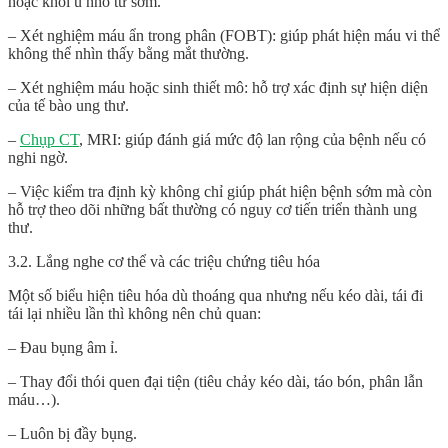
hoặc khối u nhỏ từ sớm.
– Xét nghiệm máu ẩn trong phân (FOBT): giúp phát hiện máu vi thể
không thể nhìn thấy bằng mắt thường.
– Xét nghiệm máu hoặc sinh thiết mô: hỗ trợ xác định sự hiện diện
của tế bào ung thư.
–
Chụp CT
, MRI: giúp đánh giá mức độ lan rộng của bệnh nếu có
nghi ngờ.
– Việc kiểm tra định kỳ không chỉ giúp phát hiện bệnh sớm mà còn
hỗ trợ theo dõi những bất thường có nguy cơ tiến triển thành ung
thư.
3.2. Lắng nghe cơ thể và các triệu chứng tiêu hóa
Một số biểu hiện tiêu hóa dù thoáng qua nhưng nếu kéo dài, tái đi
tái lại nhiều lần thì không nên chủ quan:
– Đau bụng âm ỉ.
– Thay đổi thói quen đại tiện (tiêu chảy kéo dài, táo bón, phân lẫn
máu…).
– Luôn bị đầy bụng.