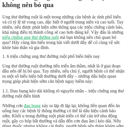
không nên bỏ qua
Ung thư đường ruột là một trong những căn bệnh ác tính phổ biến
và có tỷ lệ tử vong cao, đặc biệt ở người trung niên và cao tuổi. Tuy
nhiên, nếu được phát hiện sớm thông qua các triệu chứng cảnh báo,
khả năng điều trị thành công sẽ cao hơn đáng kể. Vậy đâu là những
triệu chứng ung thư đường ruột
mà bạn không nên chủ quan bỏ
qua? Hãy cùng tìm hiểu trong bài viết dưới đây để có cùng vệ sức
khỏe bản thân và gia đình.
1. 6 triệu chứng ung thư đường ruột phổ biến hiện nay
Ung thư đường ruột thường tiến triển âm thầm, nhất là ở giai đoạn
đầu nên dễ bị bỏ qua. Tuy nhiên, nếu chú ý, người bệnh có thể nhận
ra một số biểu hiện bất thường dưới đây – những dấu hiệu quan
trọng giúp phát hiện sớm căn bệnh nguy hiểm này:
1.1. Đau bụng kéo dài không rõ nguyên nhân – triệu chứng ung thư
đường ruột điển hình
Những cơn
đau bụng
xảy ra lặp đi lặp lại, không liên quan đến ăn
uống hay các bệnh lý thông thường có thể là dấu hiệu cảnh báo
sớm. Khối u trong đường ruột phát triển có thể cản trở nhu động
ruột, gây co bóp bất thường và dẫn đến cơn đau âm ỉ kéo dài. Nếu
dùng thuốc nhưng không cải thiện, người bệnh nên thăm khám sớm.