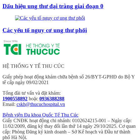
Dấu hiệu ung thư đại tràng giai đoạn 0
Các yếu tố nguy cơ ung thư phổi
HỆ THỐNG Y TẾ THU CÚC
Giấy phép hoạt động khám chữa bệnh số 26/BYT-GPHĐ do Bộ Y
tế cấp ngày 09/02/2021
Tổng đài tư vấn và đặt khám:
1900558892
hoặc
0936388288
Email:
cskh@thucuchospital.vn
Bệnh viện Đa khoa Quốc Tế Thu Cúc
Giấy CNĐK hoạt động chi nhánh: 0102624215-001 – Ngày cấp:
11/02/2009, đăng ký thay đổi lần thứ 14 ngày 29/10/2025. Cơ quan
cấp: Phòng Đăng ký kinh doanh – Sở Kế hoạch và Đầu tư thành
phố Hà Nội.