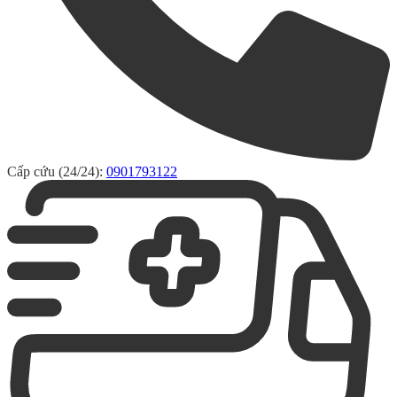
Cấp cứu (24/24):
0901793122