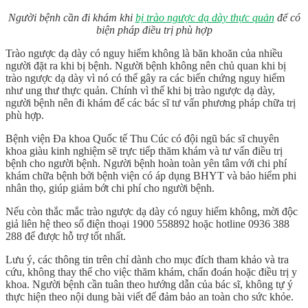
Người bệnh cần đi khám khi
bị trào ngược dạ dày thực quản
để có
biện pháp điều trị phù hợp
Trào ngược dạ dày có nguy hiểm không là băn khoăn của nhiều
người đặt ra khi bị bệnh. Người bệnh không nên chủ quan khi bị
trào ngược dạ dày vì nó có thể gây ra các biến chứng nguy hiểm
như ung thư thực quản. Chính vì thế khi bị trào ngược dạ dày,
người bệnh nên đi khám để các bác sĩ tư vấn phương pháp chữa trị
phù hợp.
Bệnh viện Đa khoa Quốc tế Thu Cúc có đội ngũ bác sĩ chuyên
khoa giàu kinh nghiệm sẽ trực tiếp thăm khám và tư vấn điều trị
bệnh cho người bệnh. Người bệnh hoàn toàn yên tâm với chi phí
khám chữa bệnh bởi bệnh viện có áp dụng BHYT và bảo hiểm phi
nhân thọ, giúp giảm bớt chi phí cho người bệnh.
Nếu còn thắc mắc trào ngược dạ dày có nguy hiểm không, mời độc
giả liên hệ theo số điện thoại 1900 558892 hoặc hotline 0936 388
288 để được hỗ trợ tốt nhất.
Lưu ý, các thông tin trên chỉ dành cho mục đích tham khảo và tra
cứu, không thay thế cho việc thăm khám, chẩn đoán hoặc điều trị y
khoa. Người bệnh cần tuân theo hướng dẫn của bác sĩ, không tự ý
thực hiện theo nội dung bài viết để đảm bảo an toàn cho sức khỏe.