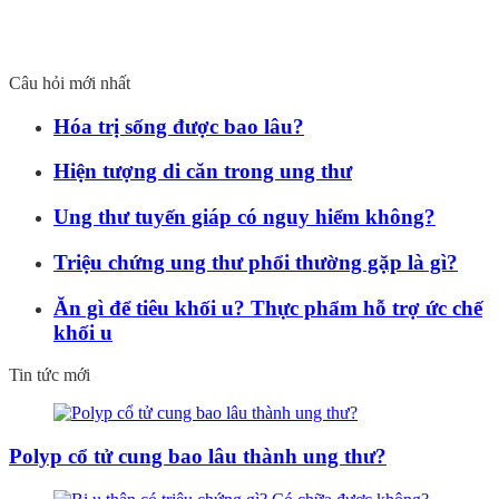
Câu hỏi mới nhất
Hóa trị sống được bao lâu?
Hiện tượng di căn trong ung thư
Ung thư tuyến giáp có nguy hiểm không?
Triệu chứng ung thư phổi thường gặp là gì?
Ăn gì để tiêu khối u? Thực phẩm hỗ trợ ức chế
khối u
Tin tức mới
Polyp cổ tử cung bao lâu thành ung thư?