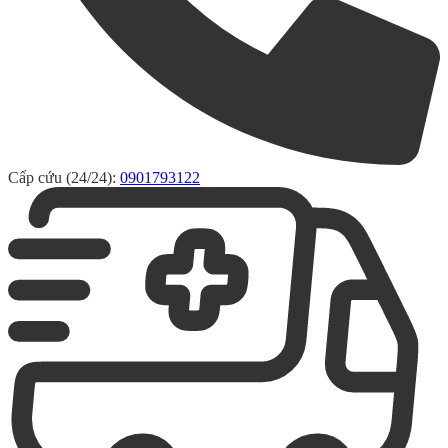
Cấp cứu (24/24):
0901793122