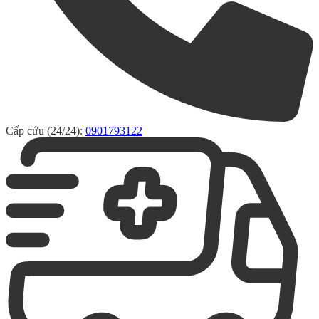
Cấp cứu (24/24):
0901793122