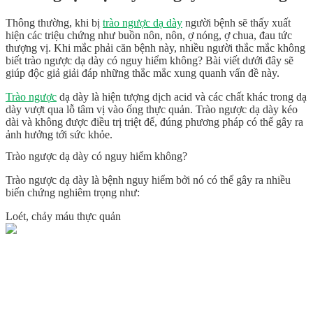
Thông thường, khi bị
trào ngược dạ dày
người bệnh sẽ thấy xuất
hiện các triệu chứng như buồn nôn, nôn, ợ nóng, ợ chua, đau tức
thượng vị. Khi mắc phải căn bệnh này, nhiều người thắc mắc không
biết trào ngược dạ dày có nguy hiểm không? Bài viết dưới đây sẽ
giúp độc giả giải đáp những thắc mắc xung quanh vấn đề này.
Trào ngược
dạ dày là hiện tượng dịch acid và các chất khác trong dạ
dày vượt qua lỗ tâm vị vào ống thực quản. Trào ngược dạ dày kéo
dài và không được điều trị triệt để, đúng phương pháp có thể gây ra
ảnh hưởng tới sức khỏe.
Trào ngược dạ dày có nguy hiểm không?
Trào ngược dạ dày là bệnh nguy hiểm bởi nó có thể gây ra nhiều
biến chứng nghiêm trọng như:
Loét, chảy máu thực quản