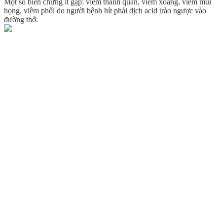
Một số biến chứng ít gặp: viêm thanh quản, viêm xoang, viêm mũi
họng, viêm phổi do người bệnh hít phải dịch acid trào ngược vào
đường thở.