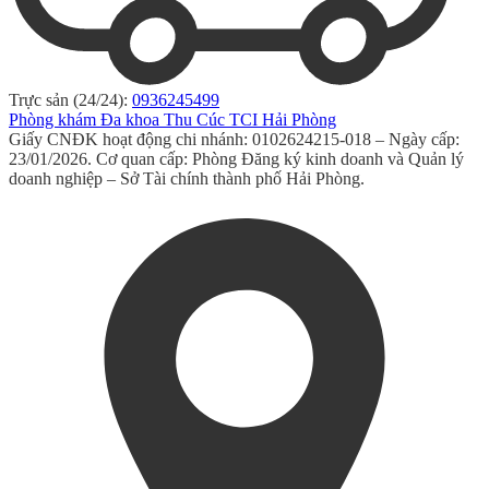
Trực sản (24/24):
0936245499
Phòng khám Đa khoa Thu Cúc TCI Hải Phòng
Giấy CNĐK hoạt động chi nhánh: 0102624215-018 – Ngày cấp:
23/01/2026. Cơ quan cấp: Phòng Đăng ký kinh doanh và Quản lý
doanh nghiệp – Sở Tài chính thành phố Hải Phòng.