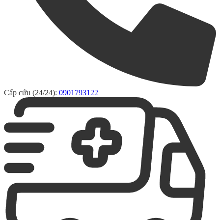
Cấp cứu (24/24):
0901793122