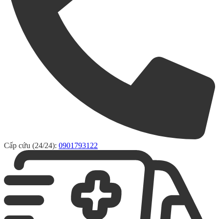
Cấp cứu (24/24):
0901793122