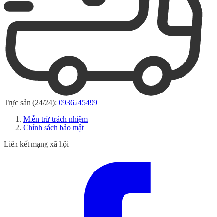
Trực sản (24/24):
0936245499
Miễn trừ trách nhiệm
Chính sách bảo mật
Liên kết mạng xã hội