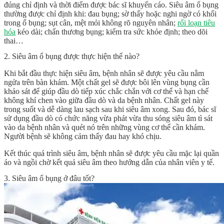
đúng chỉ định và thời điểm được bác sĩ khuyến cáo. Siêu âm ổ bụng
thường được chỉ định khi: đau bụng; sờ thấy hoặc nghi ngờ có khối
trong ổ bụng; sụt cân, mệt mỏi không rõ nguyên nhân;
rối loạn tiêu
hóa
kéo dài; chấn thương bụng; kiểm tra sức khỏe định; theo dõi
thai…
2. Siêu âm ổ bụng được thực hiện thế nào?
Khi bắt đầu thực hiện siêu âm, bệnh nhân sẽ được yêu cầu nằm
ngửa trên bàn khám. Một chất gel sẽ được bôi lên vùng bụng cần
khảo sát để giúp đầu dò tiếp xúc chắc chắn với cơ thể và hạn chế
không khí chen vào giữa đầu dò và da bệnh nhân. Chất gel này
trong suốt và dễ dàng lau sạch sau khi siêu âm xong. Sau đó, bác sĩ
sử dụng đầu dò có chức năng vừa phát vừa thu sóng siêu âm tì sát
vào da bệnh nhân và quét nó trên những vùng cơ thể cần khám.
Người bệnh sẽ không cảm thấy đau hay khó chịu.
Kết thúc quá trình siêu âm, bệnh nhân sẽ được yêu cầu mặc lại quần
áo và ngồi chờ kết quả siêu âm theo hướng dẫn của nhân viên y tế.
3. Siêu âm ổ bụng ở đâu tốt?