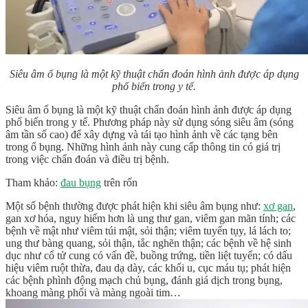
Siêu âm ổ bụng là một kỹ thuật chẩn đoán hình ảnh được áp dụng
phổ biến trong y tế.
Siêu âm ổ bụng là một kỹ thuật chẩn đoán hình ảnh được áp dụng
phổ biến trong y tế. Phương pháp này sử dụng sóng siêu âm (sóng
âm tần số cao) để xây dựng và tái tạo hình ảnh về các tạng bên
trong ổ bụng. Những hình ảnh này cung cấp thông tin có giá trị
trong việc chẩn đoán và điều trị bệnh.
Tham khảo:
đau bụng
trên rốn
Một số bệnh thường được phát hiện khi siêu âm bụng như:
xơ gan
,
gan xơ hóa, nguy hiểm hơn là ung thư gan, viêm gan mãn tính; các
bệnh về mật như viêm túi mật, sỏi thận; viêm tuyến tụy, lá lách to;
ung thư bàng quang, sỏi thận, tắc nghẽn thận; các bệnh về hệ sinh
dục như cổ tử cung có vấn đề, buồng trứng, tiền liệt tuyến; có dấu
hiệu viêm ruột thừa, đau dạ dày, các khối u, cục máu tụ; phát hiện
các bệnh phình động mạch chủ bụng, đánh giá dịch trong bụng,
khoang màng phổi và màng ngoài tim…