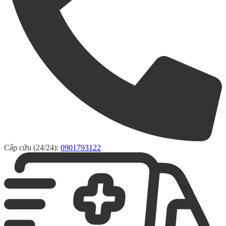
Cấp cứu (24/24):
0901793122