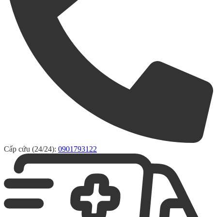
Cấp cứu (24/24):
0901793122