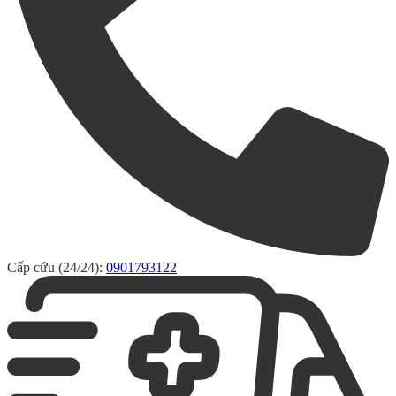
Cấp cứu (24/24):
0901793122