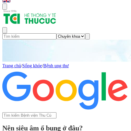
Trang chủ
/
Sống khỏe
/
Bệnh ung thư
Nên siêu âm ổ bụng ở đâu?