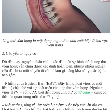
Ung thư vòm họng là một dạng ung thư ác tính xuất hiện ở khu vực
vòm họng
2. Các yếu tố nguy cơ
Dù đến nay, nguyên nhân chính xác dẫn đến sự hình thành ung thư
vòm họng vẫn chưa được xác định hoàn toàn, nhưng nhiều nghiên
cứu đã chỉ ra một số yếu tố có thể làm gia tăng khả năng mắc bệnh,
bao gồm:
– Nhiễm virus Epstein-Barr (EBV): Đây là một loại virus có mối
liên hệ chặt chẽ với sự phát triển của ung thư vòm họng. Ngoài ra,
virus HPV – vốn được biết đến trong ung thư cổ
tử cung
– cũng có
thể liên quan trong một số trường hợp.
– Môi trường sống và làm việc ô nhiễm: Việc tiếp xúc lâu dài với
khói bụi, hơi hóa chất độc hại hoặc các chất gây kích ứng đường hô