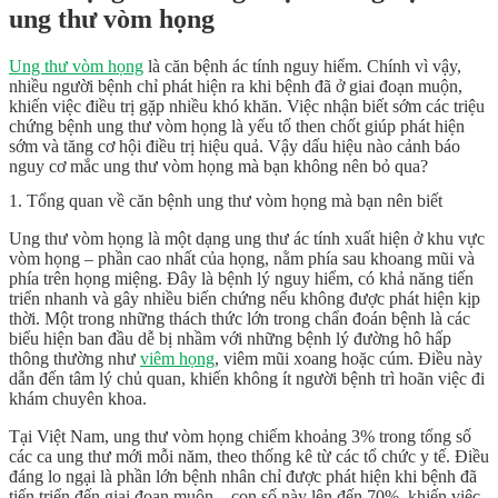
ung thư vòm họng
Ung thư vòm họng
là căn bệnh ác tính nguy hiểm. Chính vì vậy,
nhiều người bệnh chỉ phát hiện ra khi bệnh đã ở giai đoạn muộn,
khiến việc điều trị gặp nhiều khó khăn. Việc nhận biết sớm các triệu
chứng bệnh ung thư vòm họng là yếu tố then chốt giúp phát hiện
sớm và tăng cơ hội điều trị hiệu quả. Vậy dấu hiệu nào cảnh báo
nguy cơ mắc ung thư vòm họng mà bạn không nên bỏ qua?
1. Tổng quan về căn bệnh ung thư vòm họng mà bạn nên biết
Ung thư vòm họng là một dạng ung thư ác tính xuất hiện ở khu vực
vòm họng – phần cao nhất của họng, nằm phía sau khoang mũi và
phía trên họng miệng. Đây là bệnh lý nguy hiểm, có khả năng tiến
triển nhanh và gây nhiều biến chứng nếu không được phát hiện kịp
thời. Một trong những thách thức lớn trong chẩn đoán bệnh là các
biểu hiện ban đầu dễ bị nhầm với những bệnh lý đường hô hấp
thông thường như
viêm họng
, viêm mũi xoang hoặc cúm. Điều này
dẫn đến tâm lý chủ quan, khiến không ít người bệnh trì hoãn việc đi
khám chuyên khoa.
Tại Việt Nam, ung thư vòm họng chiếm khoảng 3% trong tổng số
các ca ung thư mới mỗi năm, theo thống kê từ các tổ chức y tế. Điều
đáng lo ngại là phần lớn bệnh nhân chỉ được phát hiện khi bệnh đã
tiến triển đến giai đoạn muộn – con số này lên đến 70%, khiến việc