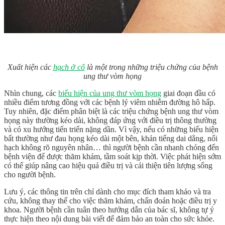
Xuất hiện các
hạch ở cổ
là một trong những triệu chứng của bệnh
ung thư vòm họng
Nhìn chung, các
biểu hiện của ung thư vòm họng
giai đoạn đầu có
nhiều điểm tương đồng với các bệnh lý viêm nhiễm đường hô hấp.
Tuy nhiên, đặc điểm phân biệt là các
triệu chứng bệnh ung thư vòm
họng
này thường kéo dài, không đáp ứng với điều trị thông thường
và có xu hướng tiến triển nặng dần. Vì vậy, nếu có những biểu hiện
bất thường như đau họng kéo dài một bên, khản tiếng dai dẳng, nổi
hạch không rõ nguyên nhân… thì người bệnh cần nhanh chóng đến
bệnh viện để được thăm khám, tầm soát kịp thời. Việc phát hiện sớm
có thể giúp nâng cao hiệu quả điều trị và cải thiện tiên lượng sống
cho người bệnh.
Lưu ý, các thông tin trên chỉ dành cho mục đích tham khảo và tra
cứu, không thay thế cho việc thăm khám, chẩn đoán hoặc điều trị y
khoa. Người bệnh cần tuân theo hướng dẫn của bác sĩ, không tự ý
thực hiện theo nội dung bài viết để đảm bảo an toàn cho sức khỏe.