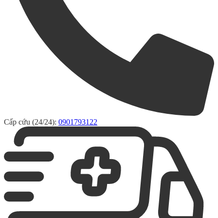
Cấp cứu (24/24):
0901793122