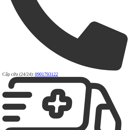
Cấp cứu (24/24):
0901793122