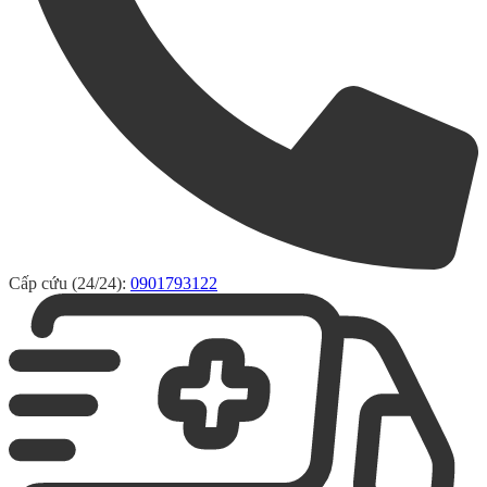
Cấp cứu (24/24):
0901793122