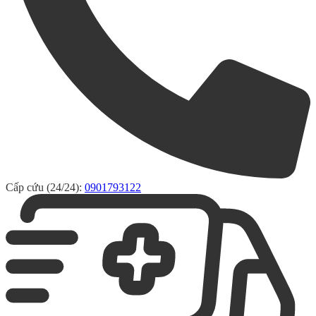
Cấp cứu (24/24):
0901793122