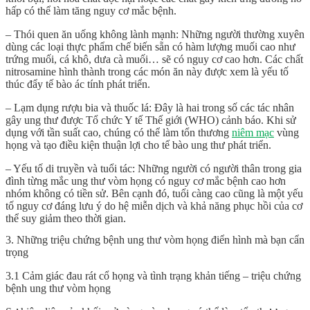
hấp có thể làm tăng nguy cơ mắc bệnh.
– Thói quen ăn uống không lành mạnh: Những người thường xuyên
dùng các loại thực phẩm chế biến sẵn có hàm lượng muối cao như
trứng muối, cá khô, dưa cà muối… sẽ có nguy cơ cao hơn. Các chất
nitrosamine hình thành trong các món ăn này được xem là yếu tố
thúc đẩy tế bào ác tính phát triển.
– Lạm dụng rượu bia và thuốc lá: Đây là hai trong số các tác nhân
gây ung thư được Tổ chức Y tế Thế giới (WHO) cảnh báo. Khi sử
dụng với tần suất cao, chúng có thể làm tổn thương
niêm mạc
vùng
họng và tạo điều kiện thuận lợi cho tế bào ung thư phát triển.
– Yếu tố di truyền và tuổi tác: Những người có người thân trong gia
đình từng mắc ung thư vòm họng có nguy cơ mắc bệnh cao hơn
nhóm không có tiền sử. Bên cạnh đó, tuổi càng cao cũng là một yếu
tố nguy cơ đáng lưu ý do hệ miễn dịch và khả năng phục hồi của cơ
thể suy giảm theo thời gian.
3. Những triệu chứng bệnh ung thư vòm họng điển hình mà bạn cẩn
trọng
3.1 Cảm giác đau rát cổ họng và tình trạng khản tiếng – triệu chứng
bệnh ung thư vòm họng