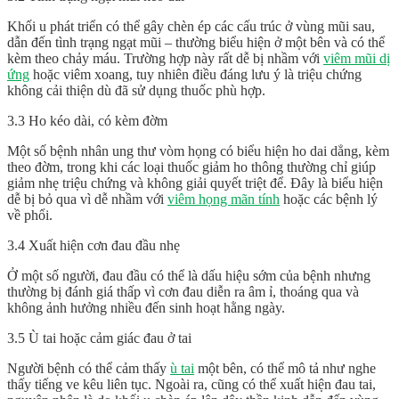
Khối u phát triển có thể gây chèn ép các cấu trúc ở vùng mũi sau,
dẫn đến tình trạng ngạt mũi – thường biểu hiện ở một bên và có thể
kèm theo chảy máu. Trường hợp này rất dễ bị nhầm với
viêm mũi dị
ứng
hoặc viêm xoang, tuy nhiên điều đáng lưu ý là triệu chứng
không cải thiện dù đã sử dụng thuốc phù hợp.
3.3 Ho kéo dài, có kèm đờm
Một số bệnh nhân ung thư vòm họng có biểu hiện ho dai dẳng, kèm
theo đờm, trong khi các loại thuốc giảm ho thông thường chỉ giúp
giảm nhẹ triệu chứng và không giải quyết triệt để. Đây là biểu hiện
dễ bị bỏ qua vì dễ nhầm với
viêm họng mãn tính
hoặc các bệnh lý
về phổi.
3.4 Xuất hiện cơn đau đầu nhẹ
Ở một số người, đau đầu có thể là dấu hiệu sớm của bệnh nhưng
thường bị đánh giá thấp vì cơn đau diễn ra âm ỉ, thoáng qua và
không ảnh hưởng nhiều đến sinh hoạt hằng ngày.
3.5 Ù tai hoặc cảm giác đau ở tai
Người bệnh có thể cảm thấy
ù tai
một bên, có thể mô tả như nghe
thấy tiếng ve kêu liên tục. Ngoài ra, cũng có thể xuất hiện đau tai,