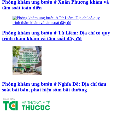
Phòng khám ung bướu ở Xuân Phương khám và
tầm soát toàn diện
Phòng khám ung bướu ở Từ Liêm: Địa chỉ có quy
trình thăm khám và tầm soát đầy đủ
Phòng khám ung bướu ở Nghĩa Đô: Địa chỉ tầm
soát bài bản, phát hiện sớm bất thường