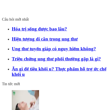
Câu hỏi mới nhất
Hóa trị sống được bao lâu?
Hiện tượng di căn trong ung thư
Ung thư tuyến giáp có nguy hiểm không?
Triệu chứng ung thư phổi thường gặp là gì?
Ăn gì để tiêu khối u? Thực phẩm hỗ trợ ức chế
khối u
Tin tức mới