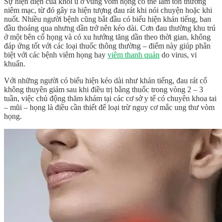
Sự hiện diện của khối u ở vùng vòm họng có thể làm tổn thương
niêm mạc, từ đó gây ra hiện tượng đau rát khi nói chuyện hoặc khi
nuốt. Nhiều người bệnh cũng bắt đầu có biểu hiện khản tiếng, ban
đầu thoáng qua nhưng dần trở nên kéo dài. Cơn đau thường khu trú
ở một bên cổ họng và có xu hướng tăng dần theo thời gian, không
đáp ứng tốt với các loại thuốc thông thường – điểm này giúp phân
biệt với các bệnh viêm họng hay
viêm thanh quản
do virus, vi
khuẩn.
Với những người có biểu hiện kéo dài như khản tiếng, đau rát cổ
không thuyên giảm sau khi điều trị bằng thuốc trong vòng 2 – 3
tuần, việc chủ động thăm khám tại các cơ sở y tế có chuyên khoa tai
– mũi – họng là điều cần thiết để loại trừ nguy cơ mắc ung thư vòm
họng.