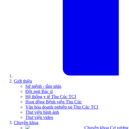
Giới thiệu
Sứ mệnh - tầm nhìn
Đội ngũ Bác sĩ
Hệ thống y tế Thu Cúc TCI
Hoạt động Bệnh viện Thu Cúc
Văn hóa doanh nghiệp tại Thu Cúc TCI
Thư viện hình ảnh
Thư viện video
Chuyên khoa
Chuyên khoa Cơ xương